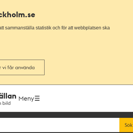
ockholm.se
tt sammanställa statistik och för att webbplatsen ska
or vi får använda
ällan
Meny
h bild
Sök