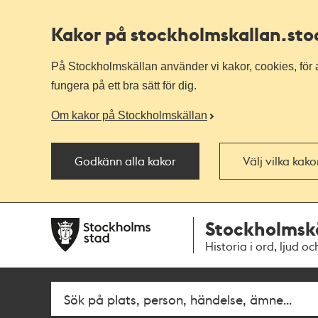
Kakor på stockholmskallan
.st
På Stockholmskällan använder vi kakor, cookies, för a
fungera på ett bra sätt för dig.
Om kakor på Stockholmskällan
Godkänn alla kakor
Välj vilka kak
Till
Till
Stockholmsk
navigationen
huvudinnehållet
Historia i ord, ljud oc
Fritextsök