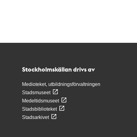
Kontakt
Stockholmskällan
Stockholmskällan drivs av
Medioteket, utbildningsförvaltningen
Stadsmuseet
Medeltidsmuseet
Stadsbiblioteket
Stadsarkivet