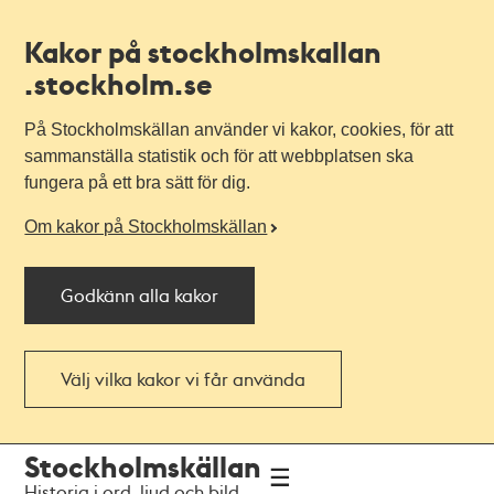
Kakor på stockholmskallan
.stockholm.se
På Stockholmskällan använder vi kakor, cookies, för att
sammanställa statistik och för att webbplatsen ska
fungera på ett bra sätt för dig.
Om kakor på Stockholmskällan
Godkänn alla kakor
Välj vilka kakor vi får använda
Till
Till
Stockholmskällan
navigationen
huvudinnehållet
Historia i ord, ljud och bild