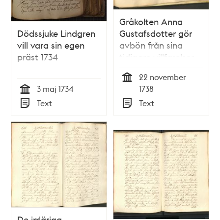
Gråkolten Anna
Dödssjuke Lindgren
Gustafsdotter gör
vill vara sin egen
avbön från sina
präst 1734
tidigare villfarelser
22 november
Tid
3 maj 1734
1738
Tid
Text
Text
Typ
Typ
De irrläriga