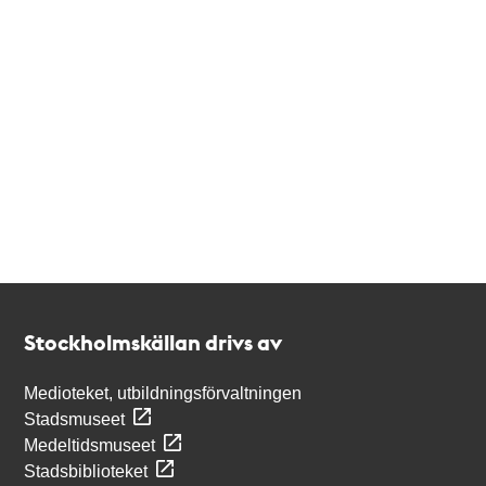
Kontakt
Stockholmskällan
Stockholmskällan drivs av
Medioteket, utbildningsförvaltningen
Stadsmuseet
Medeltidsmuseet
Stadsbiblioteket