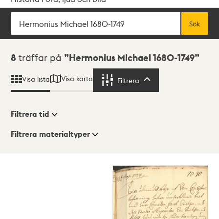
Sök
Fritextsök
Sök
Sökresultat
8
träffar på
Hermonius Michael 1680-1749
Visa karta
Visa lista
Filtrera
Filtrera
Filtrera tid
Filtrera materialtyper
Visningsläge
Totalt
8
träffar
Lista
Karta