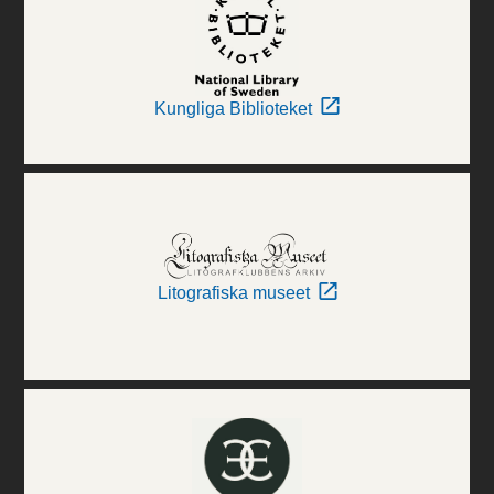
Kungliga Biblioteket
Litografiska museet