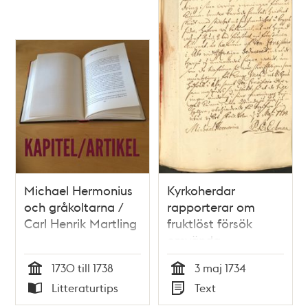
Michael Hermonius
Kyrkoherdar
och gråkoltarna /
rapporterar om
Carl Henrik Martling
fruktlöst försök
omvända
Erickssönerna
1730 till 1738
3 maj 1734
Tid
Tid
Litteraturtips
Text
Typ
Typ