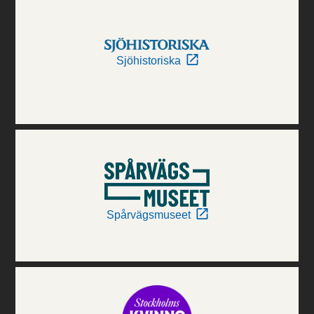
Sjöhistoriska
Spårvägsmuseet