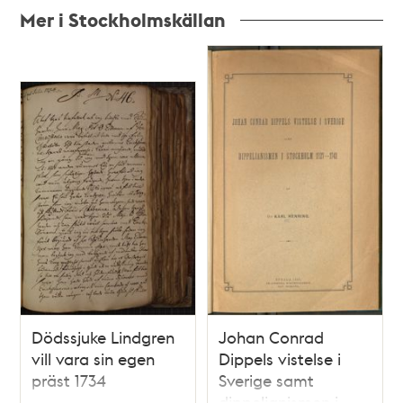
Mer i Stockholmskällan
Relaterade
poster
och
teman
Dödssjuke Lindgren
Johan Conrad
vill vara sin egen
Dippels vistelse i
präst 1734
Sverige samt
dippelianismen i