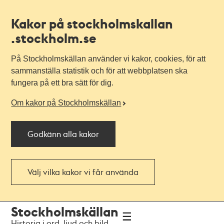
Kakor på stockholmskallan
.stockholm.se
På Stockholmskällan använder vi kakor, cookies, för att
sammanställa statistik och för att webbplatsen ska
fungera på ett bra sätt för dig.
Om kakor på Stockholmskällan
Godkänn alla kakor
Välj vilka kakor vi får använda
Till
Till
Stockholmskällan
navigationen
huvudinnehållet
Historia i ord, ljud och bild