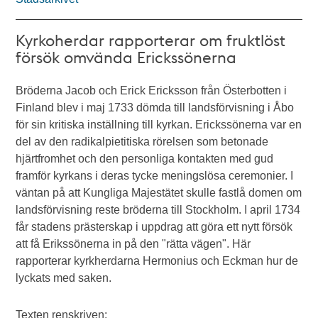
Kyrkoherdar rapporterar om fruktlöst
försök omvända Erickssönerna
Bröderna Jacob och Erick Ericksson från Österbotten i
Finland blev i maj 1733 dömda till landsförvisning i Åbo
för sin kritiska inställning till kyrkan. Erickssönerna var en
del av den radikalpietitiska rörelsen som betonade
hjärtfromhet och den personliga kontakten med gud
framför kyrkans i deras tycke meningslösa ceremonier. I
väntan på att Kungliga Majestätet skulle fastlå domen om
landsförvisning reste bröderna till Stockholm. I april 1734
får stadens prästerskap i uppdrag att göra ett nytt försök
att få Erikssönerna in på den "rätta vägen". Här
rapporterar kyrkherdarna Hermonius och Eckman hur de
lyckats med saken.
Texten renskriven: