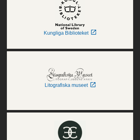
Kungliga Biblioteket
Litografiska museet