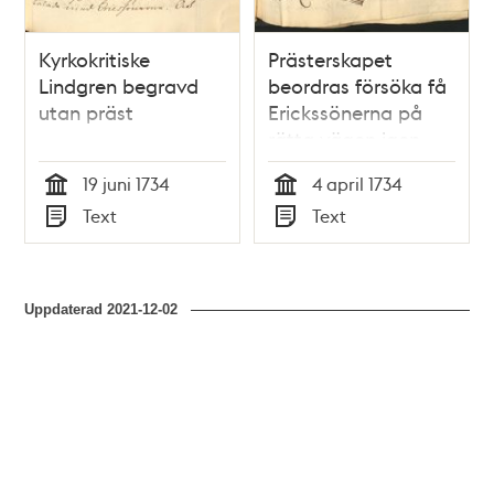
Kyrkokritiske
Prästerskapet
Lindgren begravd
beordras försöka få
utan präst
Erickssönerna på
rätta vägen igen
19 juni 1734
4 april 1734
Tid
Tid
Text
Text
Typ
Typ
Uppdaterad
2021-12-02