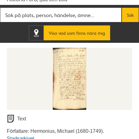
Fritextsök
Sök
Visa vad som finns nära mig
Text
Författare: Hermonius, Michael (1680-1749).
Stadsarkivet