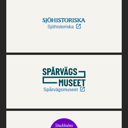
Sjöhistoriska
Spårvägsmuseet