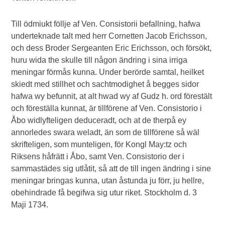
Till ödmiukt föllje af Ven. Consistorii befallning, hafwa
underteknade talt med herr Cornetten Jacob Erichsson,
och dess Broder Sergeanten Eric Erichsson, och försökt,
huru wida the skulle till någon ändring i sina irriga
meningar förmås kunna. Under berörde samtal, heilket
skiedt med stillhet och sachtmodighet å begges sidor
hafwa wy befunnit, at alt hwad wy af Gudz h. ord förestält
och föreställa kunnat, är tillförene af Ven. Consistorio i
Åbo widlyfteligen deduceradt, och at de therpå ey
annorledes swara weladt, än som de tillförene så wäl
skrifteligen, som munteligen, för Kongl May:tz och
Riksens håfrätt i Åbo, samt Ven. Consistorio der i
sammastädes sig utlåtit, så att de till ingen ändring i sine
meningar bringas kunna, utan åstunda ju förr, ju hellre,
obehindrade få begifwa sig utur riket. Stockholm d. 3
Maji 1734.