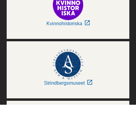
Kvinnohistoriska
Strindbergsmuseet