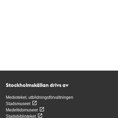
Kontakt
Stockholmskällan
Stockholmskällan drivs av
Medioteket, utbildningsförvaltningen
Stadsmuseet
Medeltidsmuseet
Stadsbiblioteket