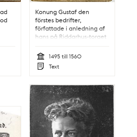
lad
Konung Gustaf den
tod
förstes bedrifter,
författade i anledning af
hans på Riddarhus-torget
i Stockholm upresta bild,
1774 / Jonas Hallström
1495 till 1560
Tid
Text
Typ