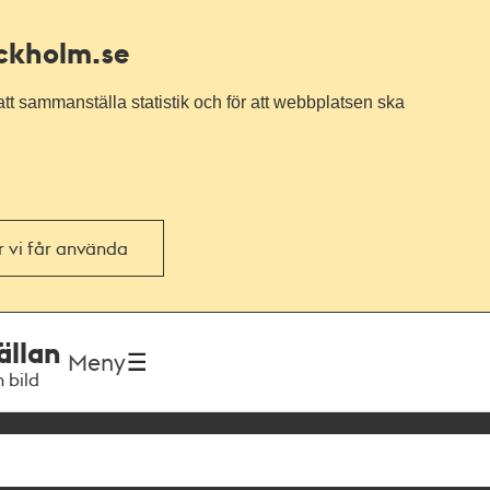
ockholm.se
tt sammanställa statistik och för att webbplatsen ska
or vi får använda
ällan
Meny
h bild