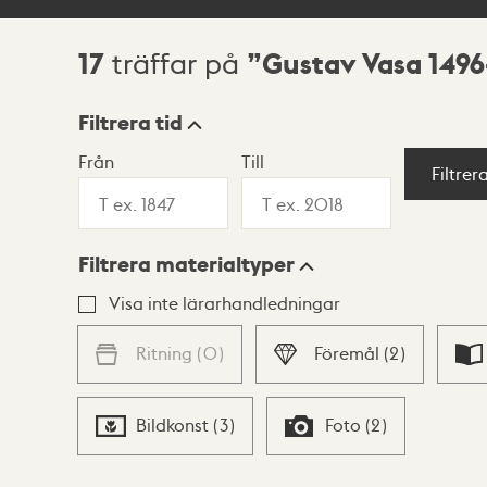
17
Gustav Vasa 149
träffar på
Sökresultat
Filtrera tid
Från
Till
Visningsläge
Filtrer
Filtrera materialtyper
Lista
Karta
Visa inte lärarhandledningar
Ritning
(
0
)
Föremål
(
2
)
Bildkonst
(
3
)
Foto
(
2
)