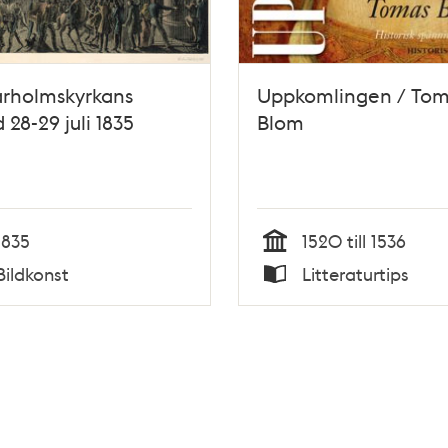
arholmskyrkans
Uppkomlingen / To
 28-29 juli 1835
Blom
1835
1520 till 1536
Tid
Bildkonst
Litteraturtips
Typ