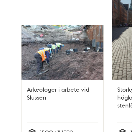
Arkeologer i arbete vid
Stork
Slussen
högko
sten