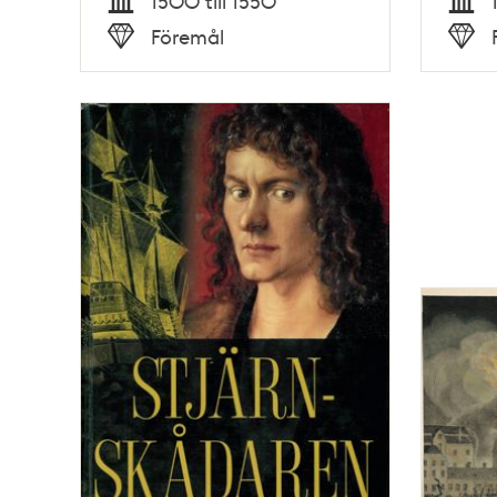
1500 till 1550
Tid
Tid
Föremål
Typ
Typ