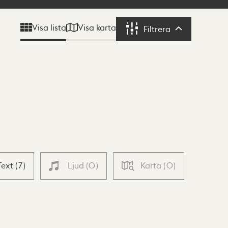
Visa karta
Visa lista
Filtrera
Filtrera
Text
(
7
)
Ljud
(
0
)
Karta
(
0
)