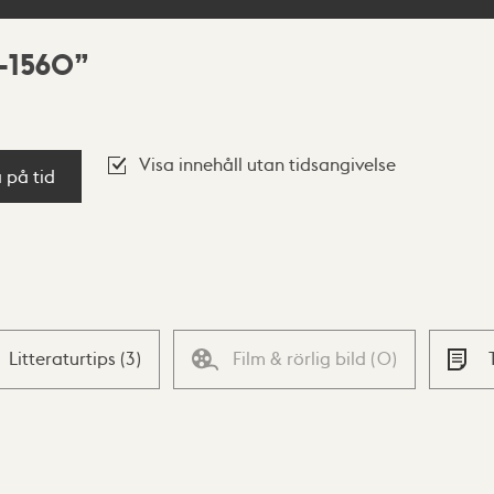
6-1560
Visa innehåll utan tidsangivelse
a på tid
Litteraturtips
(
3
)
Film & rörlig bild
(
0
)