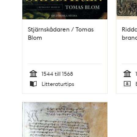
Stjärnskådaren / Tomas
Ridd
Blom
brand
1544 till 1568
Tid
Tid
Litteraturtips
Typ
Typ