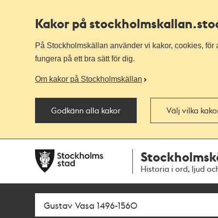
Kakor på stockholmskallan
.st
På Stockholmskällan använder vi kakor, cookies, för a
fungera på ett bra sätt för dig.
Om kakor på Stockholmskällan
Godkänn alla kakor
Välj vilka kak
Till
Till
Stockholmsk
navigationen
huvudinnehållet
Historia i ord, ljud oc
Sök
Fritextsök