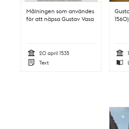
Målningen som användes
Gusta
för att näpsa Gustav Vasa
1560)
20 april 1535
Tid
Tid
Text
Typ
Typ