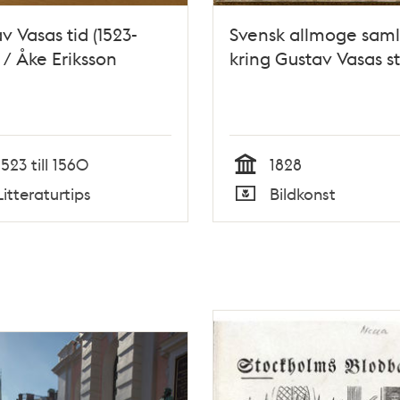
v Vasas tid (1523-
Svensk allmoge sam
 / Åke Eriksson
kring Gustav Vasas s
1523 till 1560
1828
Tid
Litteraturtips
Bildkonst
Typ