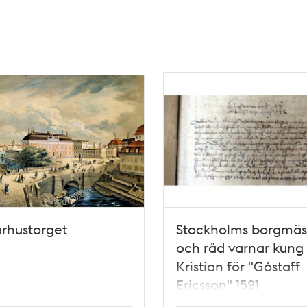
rhustorget
Stockholms borgmäs
och råd varnar kung
Kristian för "Góstaff
Ericsson" 1521