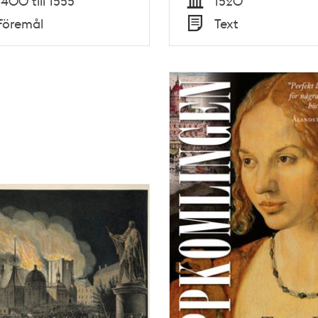
1400 till 1555
1520
Tid
Föremål
Text
Typ