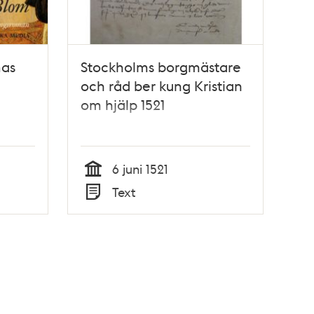
mas
Stockholms borgmästare
och råd ber kung Kristian
om hjälp 1521
6 juni 1521
Tid
Text
Typ