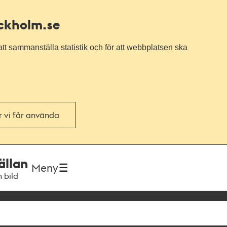
ockholm.se
tt sammanställa statistik och för att webbplatsen ska
or vi får använda
ällan
Meny
h bild