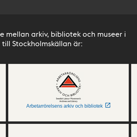
 mellan arkiv, bibliotek och museer i
till Stockholmskällan är:
Arbetarrörelsens arkiv och bibliotek