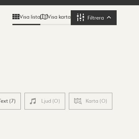
Visa karta
Visa lista
Filtrera
Filtrera
Text
(
7
)
Ljud
(
0
)
Karta
(
0
)