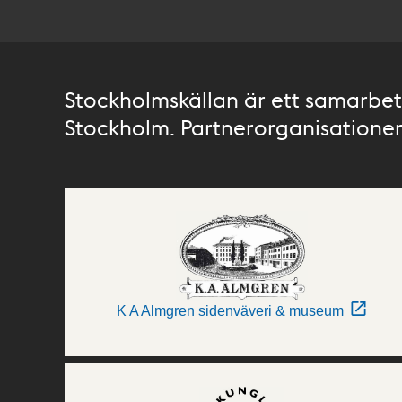
Stockholmskällan är ett samarbete
Stockholm. Partnerorganisationer 
K A Almgren sidenväveri & museum