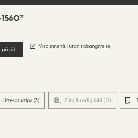
-1560
Visa innehåll utan tidsangivelse
a på tid
Litteraturtips
(
3
)
Film & rörlig bild
(
0
)