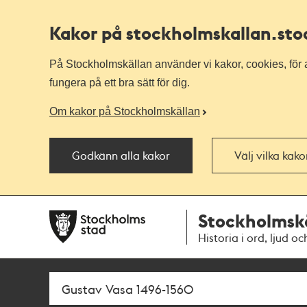
Kakor på stockholmskallan
.st
På Stockholmskällan använder vi kakor, cookies, för a
fungera på ett bra sätt för dig.
Om kakor på Stockholmskällan
Godkänn alla kakor
Välj vilka kak
Till
Till
Stockholmsk
navigationen
huvudinnehållet
Historia i ord, ljud oc
Sök
Fritextsök