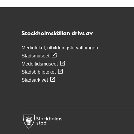
Kontakt
Stockholmskällan
Stockholmskällan drivs av
Medioteket, utbildningsförvaltningen
Stadsmuseet
Medeltidsmuseet
Stadsbiblioteket
Stadsarkivet