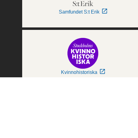
Samfundet S:t Erik
Kvinnohistoriska
Världskulturmuseerna