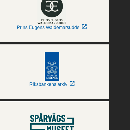
Prins Eugens Waldemarsudde
Riksbankens arkiv