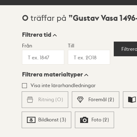
0
Gustav Vasa 1496
träffar på
Sökresultat
Filtrera tid
Från
Till
Visningsläge
Filtrer
Filtrera materialtyper
Lista
Karta
Visa inte lärarhandledningar
Ritning
(
0
)
Föremål
(
2
)
Bildkonst
(
3
)
Foto
(
2
)