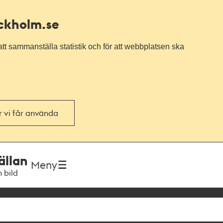
ockholm.se
tt sammanställa statistik och för att webbplatsen ska
or vi får använda
ällan
Meny
h bild