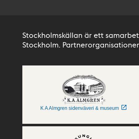
Stockholmskällan är ett samarbete
Stockholm. Partnerorganisationer 
K A Almgren sidenväveri & museum