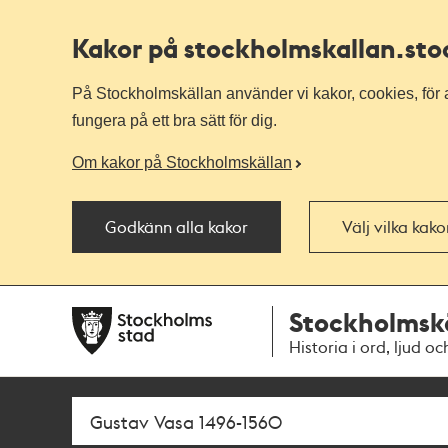
Kakor på stockholmskallan
.st
På Stockholmskällan använder vi kakor, cookies, för a
fungera på ett bra sätt för dig.
Om kakor på Stockholmskällan
Godkänn alla kakor
Välj vilka kak
Till
Till
Stockholmsk
navigationen
huvudinnehållet
Historia i ord, ljud oc
Sök
Fritextsök