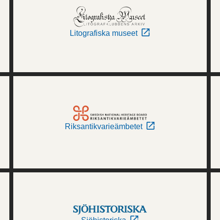
Litografiska museet
Riksantikvarieämbetet