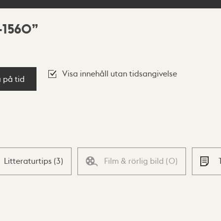
-1560
Visa innehåll utan tidsangivelse
a på tid
Litteraturtips
(
3
)
Film & rörlig bild
(
0
)