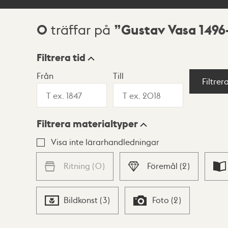
0
Gustav Vasa 1496
träffar på
Sökresultat
Filtrera tid
Från
Till
Visningsläge
Filtrer
Filtrera materialtyper
Lista
Karta
Visa inte lärarhandledningar
Ritning
(
0
)
Föremål
(
2
)
Bildkonst
(
3
)
Foto
(
2
)