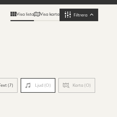
Visa karta
Visa lista
Filtrera
Filtrera
Text
(
7
)
Ljud
(
0
)
Karta
(
0
)