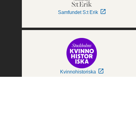
Samfundet S:t Erik
Kvinnohistoriska
Världskulturmuseerna