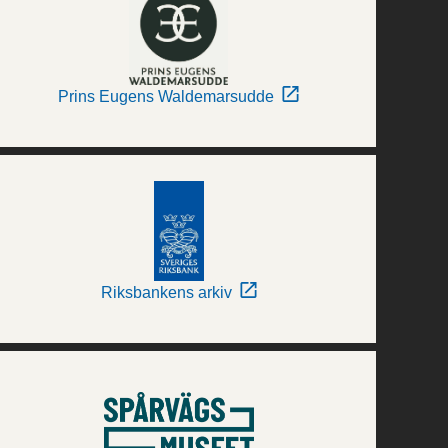
Prins Eugens Waldemarsudde
Riksbankens arkiv