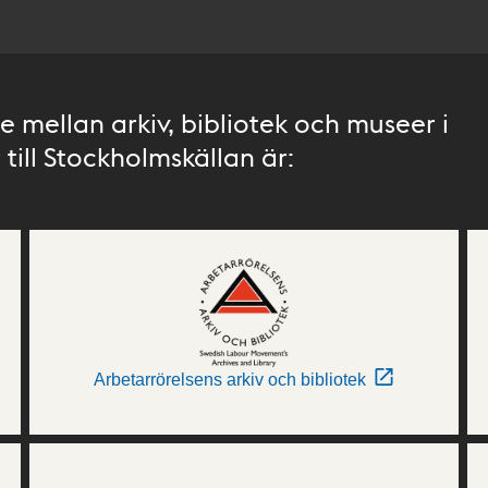
 mellan arkiv, bibliotek och museer i
till Stockholmskällan är:
Arbetarrörelsens arkiv och bibliotek