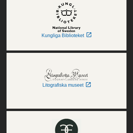
Kungliga Biblioteket
Litografiska museet