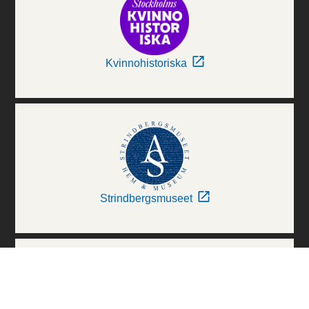
Kvinnohistoriska
Strindbergsmuseet