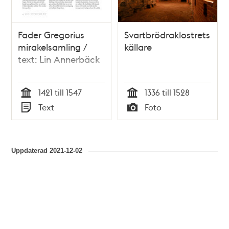
Fader Gregorius
Svartbrödraklostrets
mirakelsamling /
källare
text: Lin Annerbäck
1421 till 1547
1336 till 1528
Tid
Tid
Text
Foto
Typ
Typ
Uppdaterad
2021-12-02