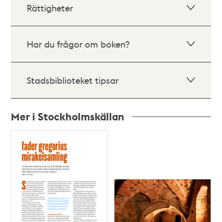
Rättigheter
Har du frågor om boken?
Stadsbiblioteket tipsar
Mer i Stockholmskällan
Relaterade
poster
och
teman