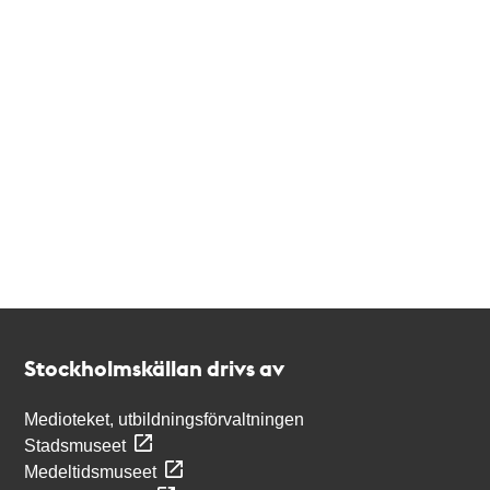
Kontakt
Stockholmskällan
Stockholmskällan drivs av
Medioteket, utbildningsförvaltningen
Stadsmuseet
Medeltidsmuseet