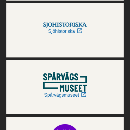
Sjöhistoriska
Spårvägsmuseet