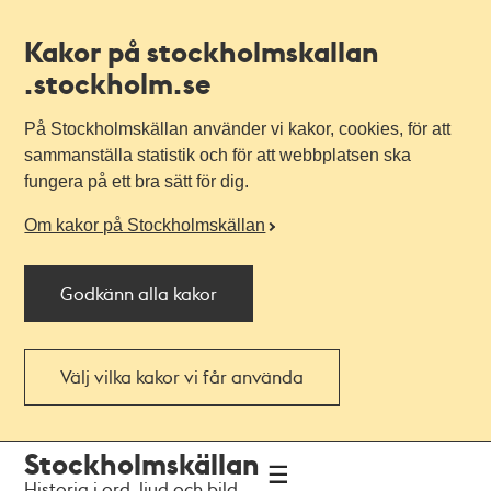
Kakor på stockholmskallan
.stockholm.se
På Stockholmskällan använder vi kakor, cookies, för att
sammanställa statistik och för att webbplatsen ska
fungera på ett bra sätt för dig.
Om kakor på Stockholmskällan
Godkänn alla kakor
Välj vilka kakor vi får använda
Till
Till
Stockholmskällan
navigationen
huvudinnehållet
Historia i ord, ljud och bild