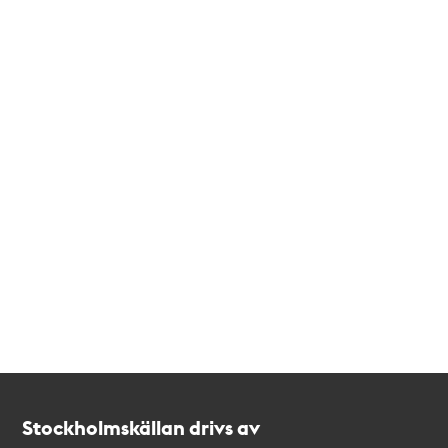
Kontakt
Stockholmskällan
Stockholmskällan drivs av