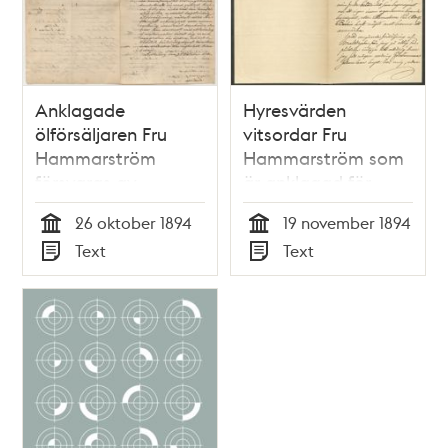
Anklagade
Hyresvärden
ölförsäljaren Fru
vitsordar Fru
Hammarström
Hammarström som
försvaras av
är anklagad för
grannar
olaglig ölförsäljning
26 oktober 1894
19 november 1894
Tid
Tid
Text
Text
Typ
Typ