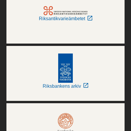
Riksantikvarieämbetet
Riksbankens arkiv