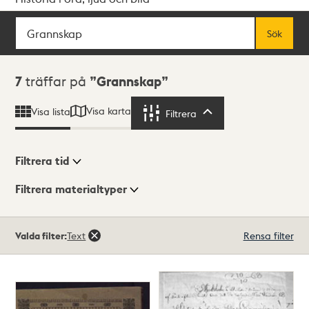
Sök
Fritextsök
Sök
Sökresultat
7
träffar på
Grannskap
Visa karta
Visa lista
Filtrera
Filtrera
Filtrera tid
Filtrera materialtyper
Visningsläge
Totalt
Valda filter:
Text
Rensa filter
7
träffar
Lista
Karta