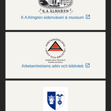
K A Almgren sidenväveri & museum
Arbetarrörelsens arkiv och bibliotek