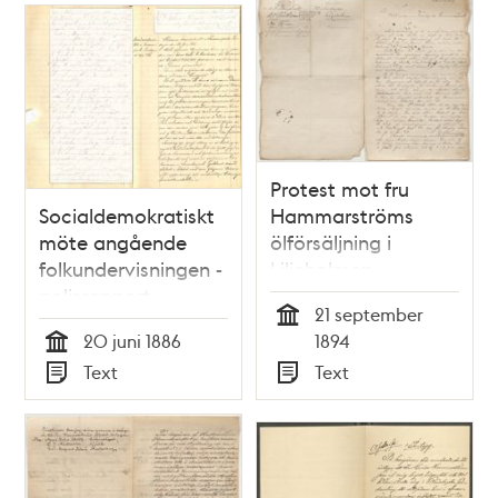
densamma och i
dess grannskap
förtjena
uppmärksamhet /
af G. H. Mellin
Protest mot fru
Socialdemokratiskt
Hammarströms
möte angående
ölförsäljning i
folkundervisningen -
Liljeholmen
polisrapport
21 september
Tid
20 juni 1886
1894
Tid
Text
Text
Typ
Typ