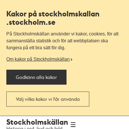
Kakor på stockholmskallan
.stockholm.se
På Stockholmskällan använder vi kakor, cookies, för att
sammanställa statistik och för att webbplatsen ska
fungera på ett bra sätt för dig.
Om kakor på Stockholmskällan
Godkänn alla kakor
Välj vilka kakor vi får använda
Till
Till
Stockholmskällan
navigationen
huvudinnehållet
Historia i ord, ljud och bild