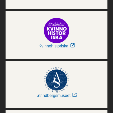
Kvinnohistoriska
Strindbergsmuseet