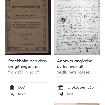
Stockholm och dess
Anonym angivelse
omgifningar : en
av kvinnor till
framställning af
Sedlighetspolisen,
hufvudstadens
10 oktober 1868
historia, jemte
1839
10 oktober 1868
beskrifningom de
Tid
Tid
Text
Text
märkvärdigheter,
Typ
Typ
som inom