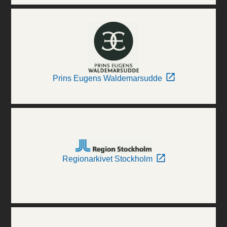
Prins Eugens Waldemarsudde
Regionarkivet Stockholm