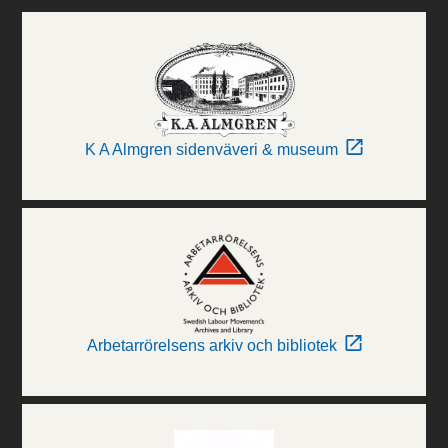
K A Almgren sidenväveri & museum
Arbetarrörelsens arkiv och bibliotek