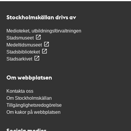
Kontakt
Stockholmskällan
Stockholmskällan drivs av
Medioteket, utbildningsförvaltningen
Stadsmuseet
Medeltidsmuseet
Stadsbiblioteket
Stadsarkivet
Om webbplatsen
Kontakta oss
Om Stockholmskällan
Tillgänglighetsredogörelse
Om kakor på webbplatsen
Sociala medier