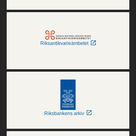
Riksantikvarieämbetet
Riksbankens arkiv