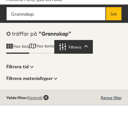
Sök
Fritextsök
Sök
Sökresultat
0
träffar på
Grannskap
Visa karta
Visa lista
Filtrera
Filtrera
Filtrera tid
Filtrera materialtyper
Visningsläge
Totalt
Valda filter:
Föremål
Rensa filter
0
träffar
Lista
Karta