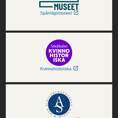
Spårvägsmuseet
Kvinnohistoriska