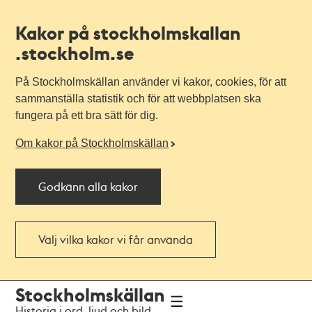
Kakor på stockholmskallan
.stockholm.se
På Stockholmskällan använder vi kakor, cookies, för att
sammanställa statistik och för att webbplatsen ska
fungera på ett bra sätt för dig.
Om kakor på Stockholmskällan
Godkänn alla kakor
Välj vilka kakor vi får använda
Till
Till
Stockholmskällan
navigationen
huvudinnehållet
Historia i ord, ljud och bild