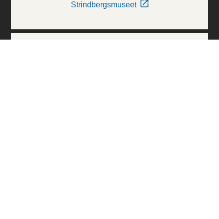
Strindbergsmuseet
Thielska Galleriet
Världskulturmuseerna