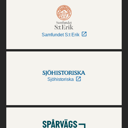
Samfundet S:t Erik
Sjöhistoriska