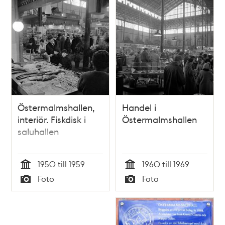
Skorstens- och
hufvudstadens
Kakelungs-Pipor [!].
område, med
Gifwen Stockholm
underlydande
then 9 October 1789.
lägenheter och
fabriks-
anläggningar m.m.
Östermalmshallen,
Handel i
interiör. Fiskdisk i
Östermalmshallen
saluhallen
1950 till 1959
1960 till 1969
Tid
Tid
Foto
Foto
Typ
Typ