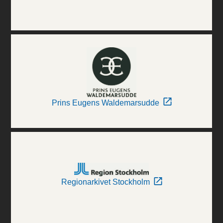
Prins Eugens Waldemarsudde
Regionarkivet Stockholm