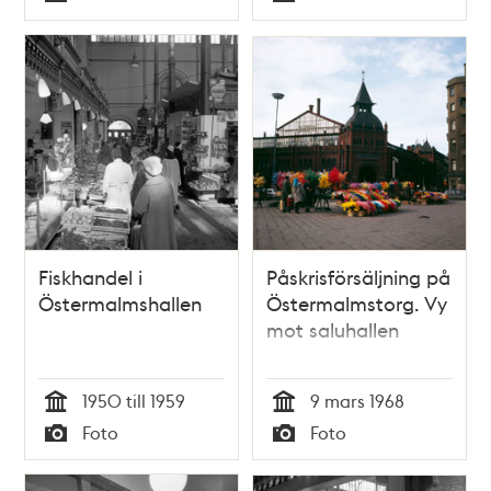
Typ
Typ
Fiskhandel i
Påskrisförsäljning på
Östermalmshallen
Östermalmstorg. Vy
mot saluhallen
1950 till 1959
9 mars 1968
Tid
Tid
Foto
Foto
Typ
Typ