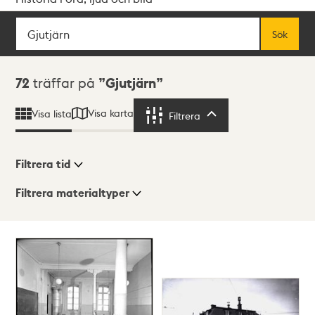
Sök
Fritextsök
Sök
Sökresultat
72
träffar på
Gjutjärn
Visa karta
Visa lista
Filtrera
Filtrera
Filtrera tid
Filtrera materialtyper
Visningsläge
Totalt
72
träffar
Lista
Karta