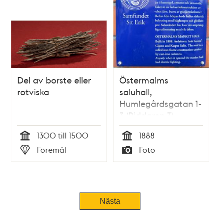
Del av borste eller
Östermalms
rotviska
saluhall,
Humlegårdsgatan 1-
3 (Riddaren 3)
1300 till 1500
1888
Tid
Tid
Föremål
Foto
Typ
Typ
Nästa