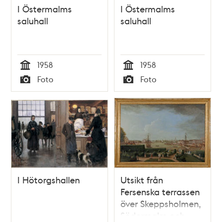
I Östermalms
I Östermalms
saluhall
saluhall
1958
1958
Tid
Tid
Foto
Foto
Typ
Typ
I Hötorgshallen
Utsikt från
Fersenska terrassen
över Skeppsholmen,
Södermalm och