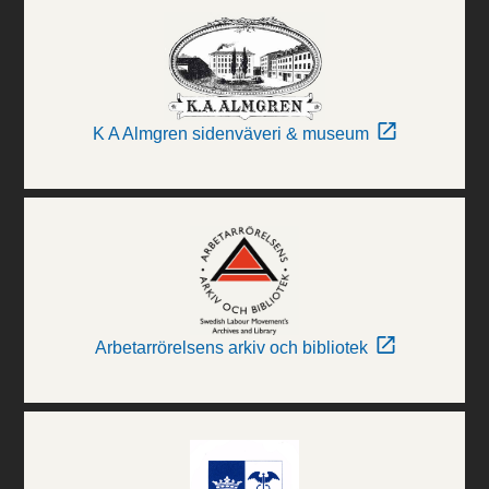
K A Almgren sidenväveri & museum
Arbetarrörelsens arkiv och bibliotek