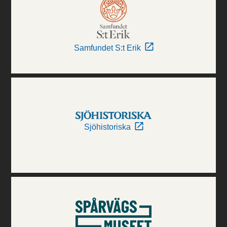
Samfundet S:t Erik
Sjöhistoriska