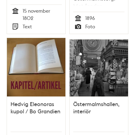
utbrast en häftig
Mot fonden
15 november
eldswåda uti Kongl.
Humlegårdsgatan
Tid
1802
1896
Kammar-rättens hus
västerut
Tid
Text
Foto
på Riddarholmen...
Typ
Typ
Hedvig Eleonoras
Östermalmshallen,
kupol / Bo Grandien
interiör