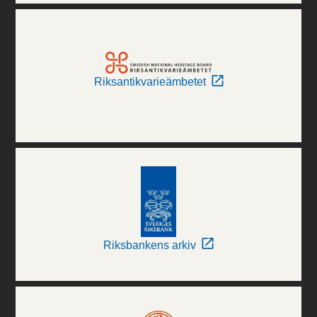
Riksantikvarieämbetet
Riksbankens arkiv