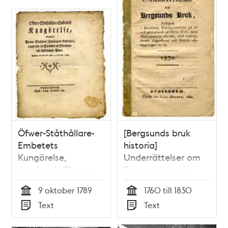
Öfwer-Ståthållare-
[Bergsunds bruk
Embetets
historia]
Kungörelse,
Underrättelser om
Angående Thenne
Bergsunds bruk
Stadsens Inwånares
beläget i Qvarteret
9 oktober 1789
1760 till 1830
skyldighet, i
Tobaksspinneriet på
Tid
Tid
Text
Text
anseende til
fri och egen grund
Typ
Typ
Sotandet af
vid Horns-Tull, inom