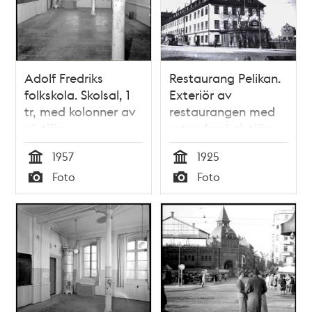
Adolf Fredriks
Restaurang Pelikan.
folkskola. Skolsal, 1
Exteriör av
tr, med kolonner av
restaurangen med
gjutjärn
rotundan i gjutjärn.
1957
1925
Tid
Tid
Foto
Foto
Typ
Typ