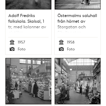
Adolf Fredriks
Östermalms saluhall
folkskola. Skolsal, 1
från hörnet av
tr, med kolonner av
Storgatan och
gjutjärn
Sibyllegatan
1957
1958
Tid
Tid
Foto
Foto
Typ
Typ