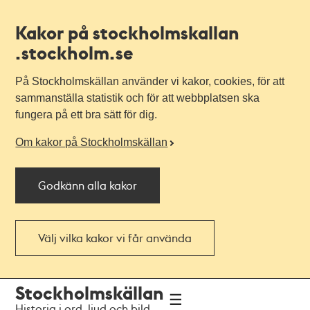
Kakor på stockholmskallan
.stockholm.se
På Stockholmskällan använder vi kakor, cookies, för att
sammanställa statistik och för att webbplatsen ska
fungera på ett bra sätt för dig.
Om kakor på Stockholmskällan
Godkänn alla kakor
Välj vilka kakor vi får använda
Till
Till
Stockholmskällan
navigationen
huvudinnehållet
Historia i ord, ljud och bild