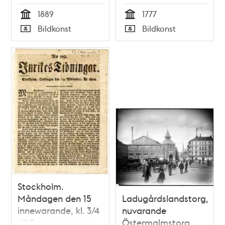
Staden
1889
1777
Tid
Tid
Bildkonst
Bildkonst
Typ
Typ
Stockholm.
Måndagen den 15
Ladugårdslandstorg,
innewarande, kl. 3/4
nuvarande
till 5 om morgonen,
Östermalmstorg.