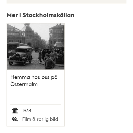
Mer i Stockholmskällan
Relaterade
poster
och
teman
Hemma hos oss på
Östermalm
1934
Tid
Film & rörlig bild
Typ