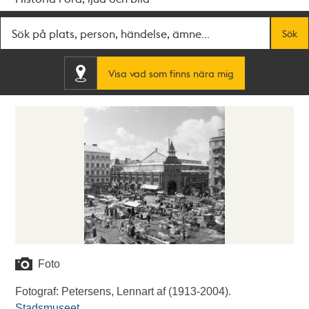
Fritextsök
Sök
Visa vad som finns nära mig
Foto
Fotograf: Petersens, Lennart af (1913-2004).
Stadsmuseet