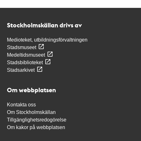
Kontakt
Stockholmskällan
Stockholmskällan drivs av
Medioteket, utbildningsförvaltningen
Stadsmuseet
Medeltidsmuseet
Stadsbiblioteket
Stadsarkivet
Om webbplatsen
Kontakta oss
Om Stockholmskällan
Tillgänglighetsredogörelse
Om kakor på webbplatsen