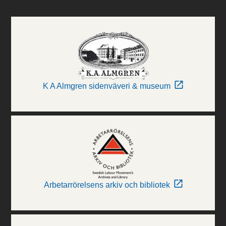
K A Almgren sidenväveri & museum
Arbetarrörelsens arkiv och bibliotek