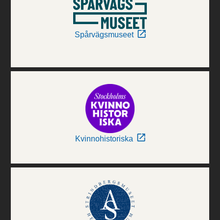
Spårvägsmuseet
Kvinnohistoriska