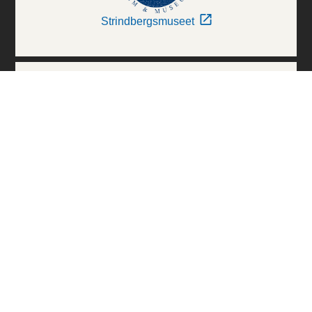
Strindbergsmuseet
Thielska Galleriet
Världskulturmuseerna