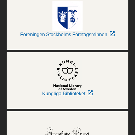
Föreningen Stockholms Företagsminnen
Kungliga Biblioteket