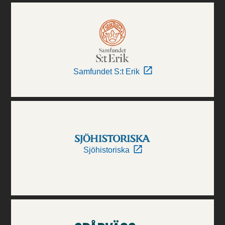
Samfundet S:t Erik
Sjöhistoriska