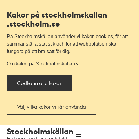
Kakor på stockholmskallan
.stockholm.se
På Stockholmskällan använder vi kakor, cookies, för att
sammanställa statistik och för att webbplatsen ska
fungera på ett bra sätt för dig.
Om kakor på Stockholmskällan
Godkänn alla kakor
Välj vilka kakor vi får använda
Till
Till
Stockholmskällan
navigationen
huvudinnehållet
Historia i ord, ljud och bild