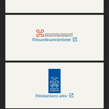
Riksantikvarieämbetet
Riksbankens arkiv