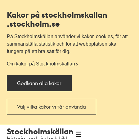
Kakor på stockholmskallan
.stockholm.se
På Stockholmskällan använder vi kakor, cookies, för att
sammanställa statistik och för att webbplatsen ska
fungera på ett bra sätt för dig.
Om kakor på Stockholmskällan
Godkänn alla kakor
Välj vilka kakor vi får använda
Till
Till
Stockholmskällan
navigationen
huvudinnehållet
Historia i ord, ljud och bild