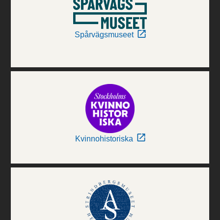
Spårvägsmuseet
Kvinnohistoriska