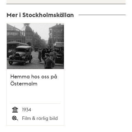
Mer i Stockholmskällan
Relaterade
poster
och
teman
Hemma hos oss på
Östermalm
1934
Tid
Film & rörlig bild
Typ