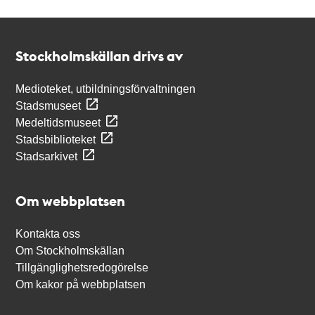
Kontakt
Stockholmskällan
Stockholmskällan drivs av
Medioteket, utbildningsförvaltningen
Stadsmuseet
Medeltidsmuseet
Stadsbiblioteket
Stadsarkivet
Om webbplatsen
Kontakta oss
Om Stockholmskällan
Tillgänglighetsredogörelse
Om kakor på webbplatsen