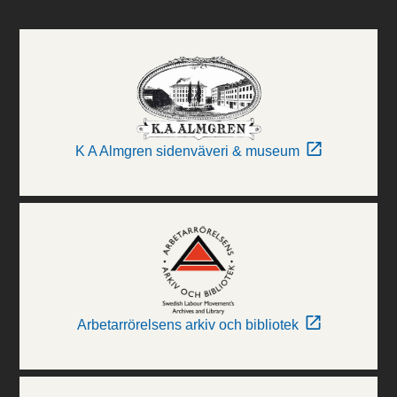
K A Almgren sidenväveri & museum
Arbetarrörelsens arkiv och bibliotek