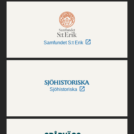
Samfundet S:t Erik
Sjöhistoriska