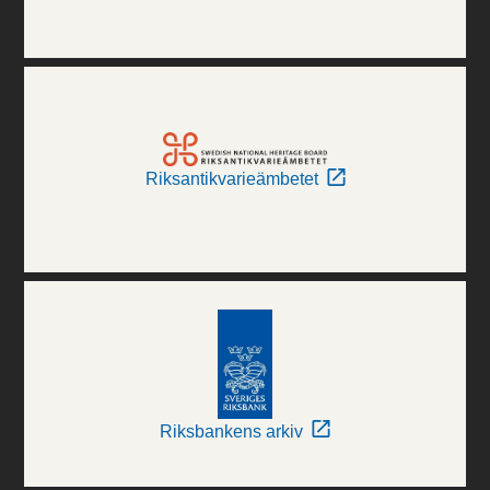
Riksantikvarieämbetet
Riksbankens arkiv