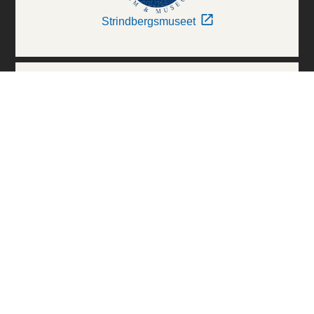
Strindbergsmuseet
Thielska Galleriet
Världskulturmuseerna