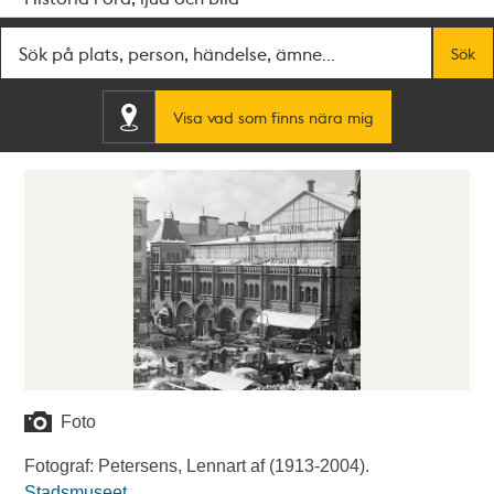
Fritextsök
Sök
Visa vad som finns nära mig
Foto
Fotograf: Petersens, Lennart af (1913-2004).
Stadsmuseet