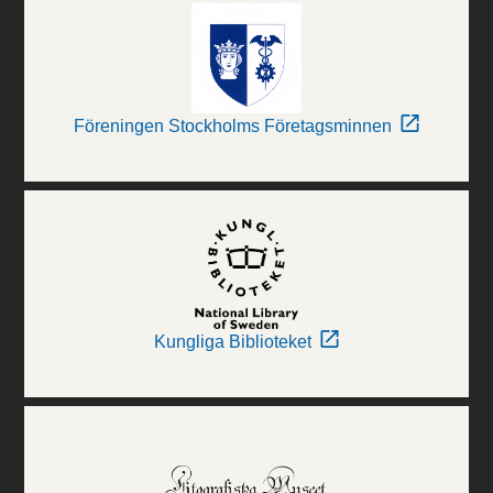
Föreningen Stockholms Företagsminnen
Kungliga Biblioteket