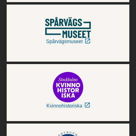
Spårvägsmuseet
Kvinnohistoriska