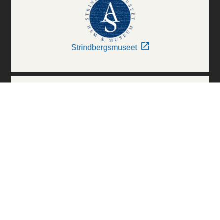
Strindbergsmuseet
Thielska Galleriet