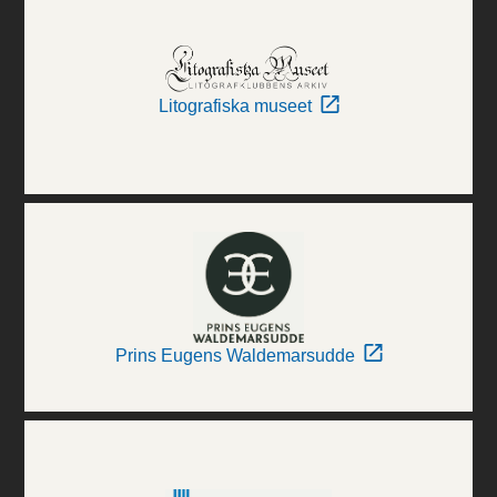
Litografiska museet
Prins Eugens Waldemarsudde