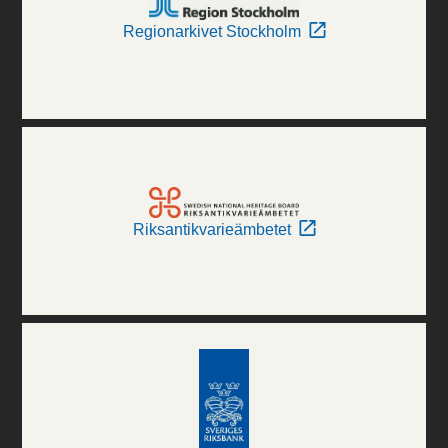
Regionarkivet Stockholm
Riksantikvarieämbetet