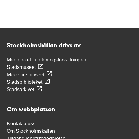
Kontakt
Stockholmskällan
Stockholmskällan drivs av
Medioteket, utbildningsförvaltningen
Stadsmuseet
Medeltidsmuseet
Stadsbiblioteket
Stadsarkivet
Om webbplatsen
Kontakta oss
Om Stockholmskällan
Tillgänglighetsredogörelse