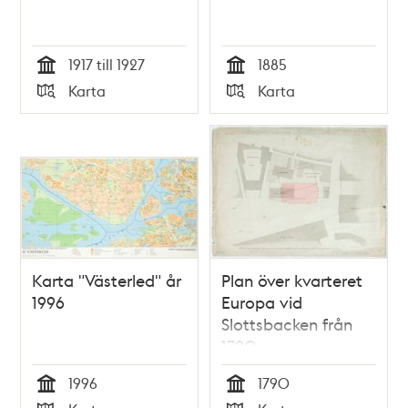
1917 till 1927
1885
Tid
Tid
Karta
Karta
Typ
Typ
Karta "Västerled" år
Plan över kvarteret
1996
Europa vid
Slottsbacken från
1790
1996
1790
Tid
Tid