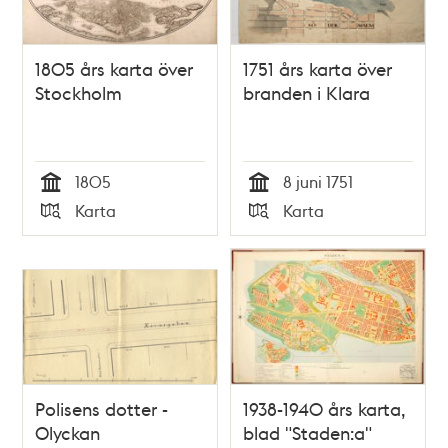
1805 års karta över
1751 års karta över
Stockholm
branden i Klara
1805
8 juni 1751
Tid
Tid
Karta
Karta
Typ
Typ
Polisens dotter -
1938-1940 års karta,
Olyckan
blad "Staden:a"