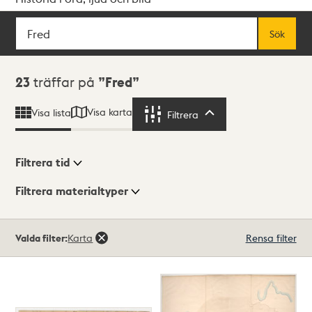
Sök
Fritextsök
Sök
Sökresultat
23
träffar på
Fred
Visa karta
Visa lista
Filtrera
Filtrera
Filtrera tid
Filtrera materialtyper
Visningsläge
Totalt
Valda filter:
Karta
Rensa filter
23
träffar
Lista
Karta