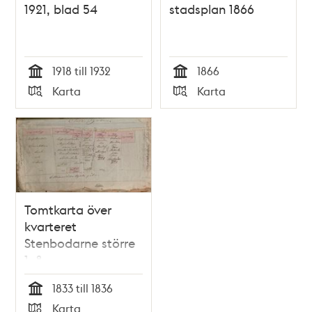
1921, blad 54
stadsplan 1866
1918 till 1932
1866
Tid
Tid
Karta
Karta
Typ
Typ
Tomtkarta över
kvarteret
Stenbodarne större
1–8
1833 till 1836
Tid
Karta