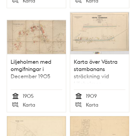
Karta
Karta
Typ
Typ
Liljeholmen med
Karta över Västra
omgifningar i
stambanans
December 1905
sträckning vid
Liljeholmen
1905
1909
Tid
Tid
Karta
Karta
Typ
Typ