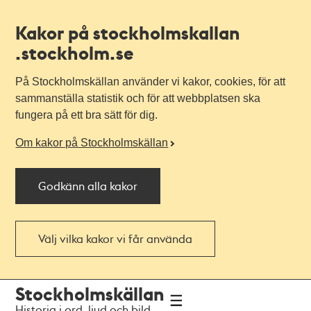
Kakor på stockholmskallan
.stockholm.se
På Stockholmskällan använder vi kakor, cookies, för att
sammanställa statistik och för att webbplatsen ska
fungera på ett bra sätt för dig.
Om kakor på Stockholmskällan
Godkänn alla kakor
Välj vilka kakor vi får använda
Till
Till
Stockholmskällan
navigationen
huvudinnehållet
Historia i ord, ljud och bild