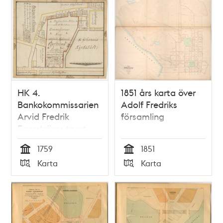
HK 4.
1851 års karta över
Bankokommissarien
Adolf Fredriks
Arvid Fredrik
församling
Egerströms tomt
1759
1759
1851
Tid
Tid
Karta
Karta
Typ
Typ