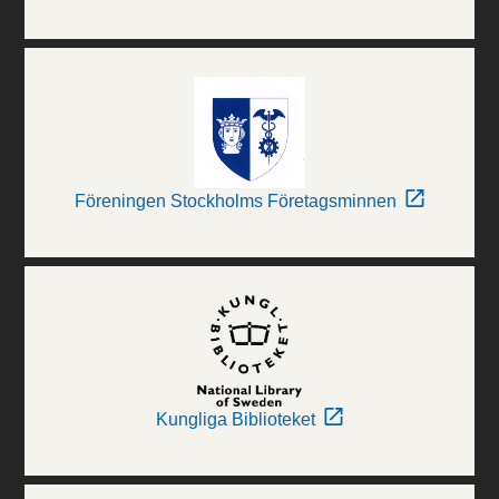
Föreningen Stockholms Företagsminnen
Kungliga Biblioteket