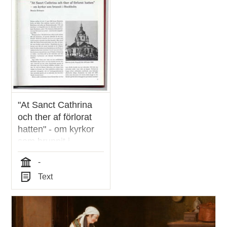
poster
och
teman
"At Sanct Cathrina
och ther af förlorat
hatten" - om kyrkor
som brunnit i
Stockholm / Monica
-
Eriksson
Tid
Text
Typ