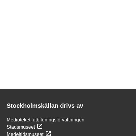
Kontakt
Stockholmskällan
Stockholmskällan drivs av
Medioteket, utbildningsförvaltningen
Stadsmuseet
Medeltidsmuseet