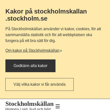
Kakor på stockholmskallan
.stockholm.se
På Stockholmskällan använder vi kakor, cookies, för att
sammanställa statistik och för att webbplatsen ska
fungera på ett bra sätt för dig.
Om kakor på Stockholmskällan
Godkänn alla kakor
Välj vilka kakor vi får använda
Till
Till
Stockholmskällan
navigationen
huvudinnehållet
Historia i ord, ljud och bild