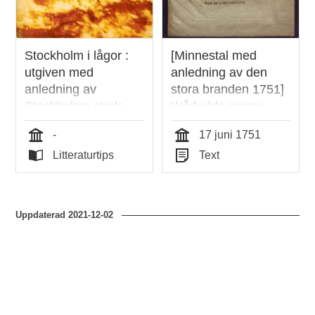
Stockholm i lågor :
[Minnestal med
utgiven med
anledning av den
anledning av
stora branden 1751]
Stockholms stads
Wåd-elds minne,
brandstodsbolags
öfwer then olyckeliga
-
17 juni 1751
125-årsjubileum / Bo
elden i Stockholm,
Tid
Tid
Litteraturtips
Text
Grandien
som upkom i St.
Typ
Typ
Clarae församling,
och igenom then
starcka nordan-
Uppdaterad
2021-12-02
stormen gick öfwer
Riddare-fjärden til
Söder-malm, then 8
junii 1751.