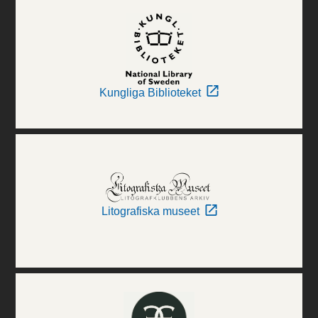
Kungliga Biblioteket
Litografiska museet