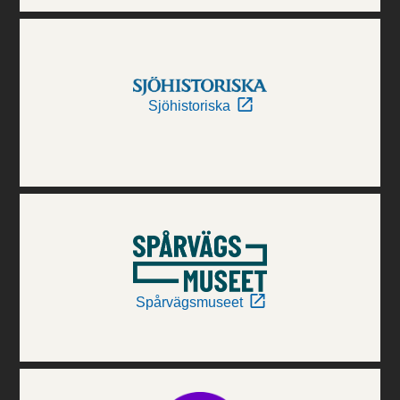
Sjöhistoriska
Spårvägsmuseet