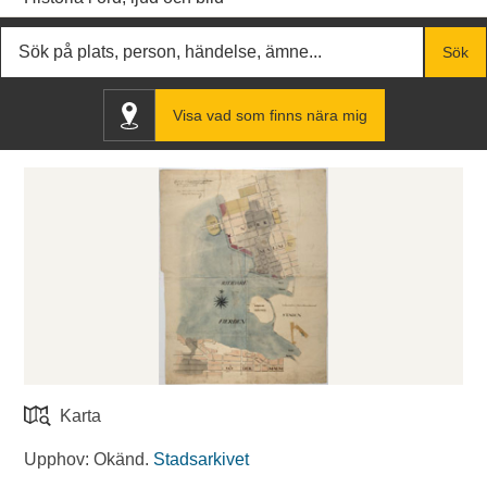
Fritextsök
Sök
Visa vad som finns nära mig
Karta
Upphov: Okänd.
Stadsarkivet