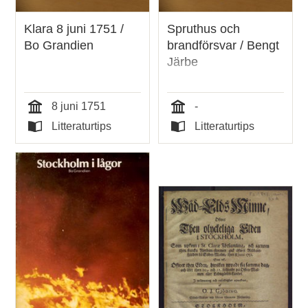
Klara 8 juni 1751 /
Spruthus och
Bo Grandien
brandförsvar / Bengt
Järbe
8 juni 1751
-
Tid
Tid
Litteraturtips
Litteraturtips
Typ
Typ