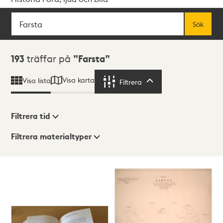
Sök
Fritextsök
Sök
Sökresultat
193
träffar på
Farsta
Visa karta
Visa lista
Filtrera
Filtrera
Filtrera tid
Filtrera materialtyper
Visningsläge
Totalt
193
träffar
Lista
Karta