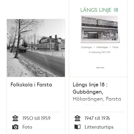
Folkskola i Farsta
Längs linje 18 :
Gubbängen,
Hökarängen, Farsta
: en bildsamling
1947-1976
1950 till 1959
1947 till 1976
Tid
Tid
Foto
Litteraturtips
Typ
Typ