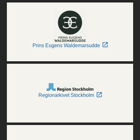
Prins Eugens Waldemarsudde
Regionarkivet Stockholm