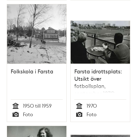
Folkskola i Farsta
Farsta idrottsplats:
Utsikt över
fotbollsplan,
september 1970
1950 till 1959
1970
Tid
Tid
Foto
Foto
Typ
Typ