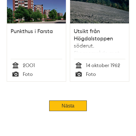
Punkthus i Farsta
Utsikt från
Högdalstoppen
söderut.
Skogsområde mot
Farsta och Fagersjö.
2001
14 oktober 1962
Tid
Tid
Foto
Foto
Typ
Typ
Nästa