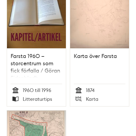
Farsta 1960 –
Karta över Farsta
storcentrum som
fick förfalla / Göran
Sidenbladh
1960 till 1996
1874
Tid
Tid
Litteraturtips
Karta
Typ
Typ