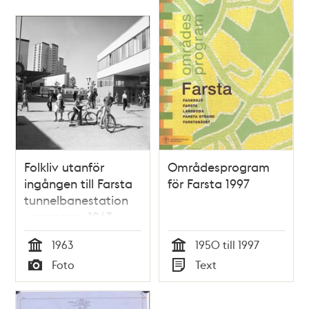
Folkliv utanför
Områdesprogram
ingången till Farsta
för Farsta 1997
tunnelbanestation
sommaren 1963
1963
1950 till 1997
Tid
Tid
Foto
Text
Typ
Typ