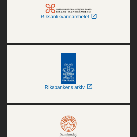
Riksantikvarieämbetet
Riksbankens arkiv