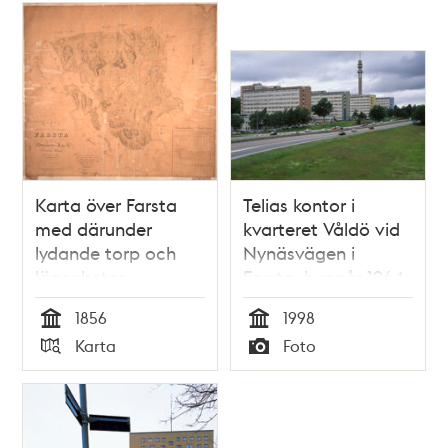
Karta över Farsta
Telias kontor i
med därunder
kvarteret Våldö vid
lydande torp och
Nynäsvägen i
lägenheter
Farsta, byggår 1964
1856
1998
Tid
Tid
Karta
Foto
Typ
Typ