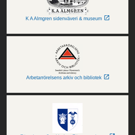
K A Almgren sidenväveri & museum
Arbetarrörelsens arkiv och bibliotek