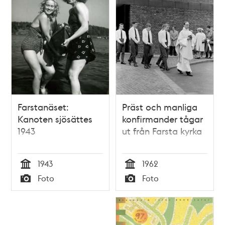
Farstanäset:
Präst och manliga
Kanoten sjösättes
konfirmander tågar
1943
ut från Farsta kyrka
1943
1962
Tid
Tid
Foto
Foto
Typ
Typ