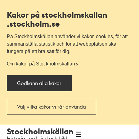
Kakor på stockholmskallan
.stockholm.se
På Stockholmskällan använder vi kakor, cookies, för att
sammanställa statistik och för att webbplatsen ska
fungera på ett bra sätt för dig.
Om kakor på Stockholmskällan
Godkänn alla kakor
Välj vilka kakor vi får använda
Till
Till
Stockholmskällan
navigationen
huvudinnehållet
Historia i ord, ljud och bild