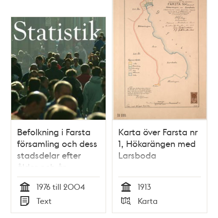
Befolkning i Farsta
Karta över Farsta nr
församling och dess
1, Hökarängen med
stadsdelar efter
Larsboda
ålder och år
1976 till 2004
1913
Tid
Tid
Text
Karta
Typ
Typ