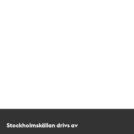
Kontakt
Stockholmskällan
Stockholmskällan drivs av