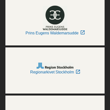
Prins Eugens Waldemarsudde
Regionarkivet Stockholm