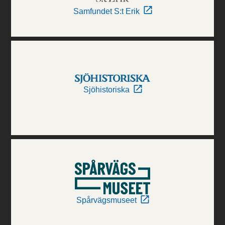
Samfundet S:t Erik
Sjöhistoriska
Spårvägsmuseet