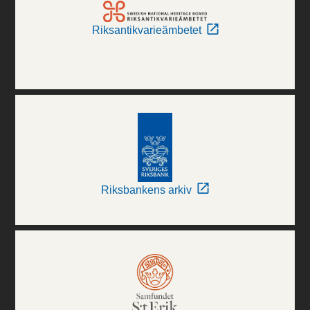
Riksantikvarieämbetet
Riksbankens arkiv