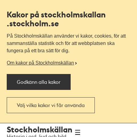
Kakor på stockholmskallan
.stockholm.se
På Stockholmskällan använder vi kakor, cookies, för att
sammanställa statistik och för att webbplatsen ska
fungera på ett bra sätt för dig.
Om kakor på Stockholmskällan
Godkänn alla kakor
Välj vilka kakor vi får använda
Till
Till
Stockholmskällan
navigationen
huvudinnehållet
Historia i ord, ljud och bild