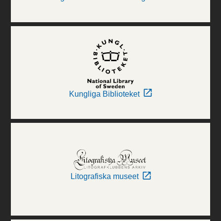
Kungliga Biblioteket
Litografiska museet