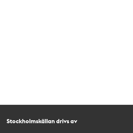
Kontakt
Stockholmskällan
Stockholmskällan drivs av