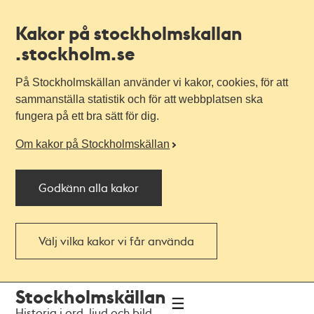
Kakor på stockholmskallan
.stockholm.se
På Stockholmskällan använder vi kakor, cookies, för att
sammanställa statistik och för att webbplatsen ska
fungera på ett bra sätt för dig.
Om kakor på Stockholmskällan
Godkänn alla kakor
Välj vilka kakor vi får använda
Till
Till
Stockholmskällan
navigationen
huvudinnehållet
Historia i ord, ljud och bild