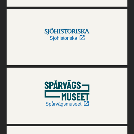
Sjöhistoriska
Spårvägsmuseet