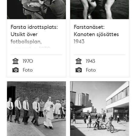
Farsta idrottsplats:
Farstanäset:
Utsikt över
Kanoten sjösättes
fotbollsplan,
1943
september 1970
1970
1943
Tid
Tid
Foto
Foto
Typ
Typ