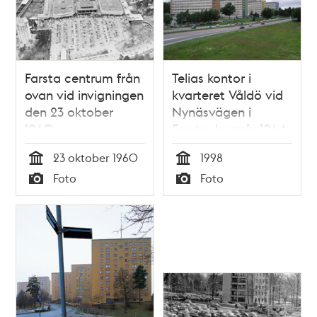
Farsta centrum från
Telias kontor i
ovan vid invigningen
kvarteret Våldö vid
den 23 oktober
Nynäsvägen i
1960
Farsta, byggår 1964
23 oktober 1960
1998
Tid
Tid
Foto
Foto
Typ
Typ