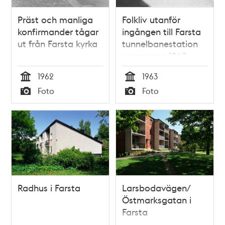
Präst och manliga
Folkliv utanför
konfirmander tågar
ingången till Farsta
ut från Farsta kyrka
tunnelbanestation
sommaren 1963
1962
1963
Tid
Tid
Foto
Foto
Typ
Typ
Radhus i Farsta
Larsbodavägen/
Östmarksgatan i
Farsta