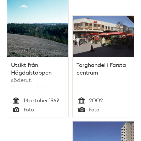
Utsikt från
Torghandel i Farsta
Högdalstoppen
centrum
söderut.
Skogsområde mot
Farsta och Fagersjö.
14 oktober 1962
2002
Tid
Tid
Foto
Foto
Typ
Typ