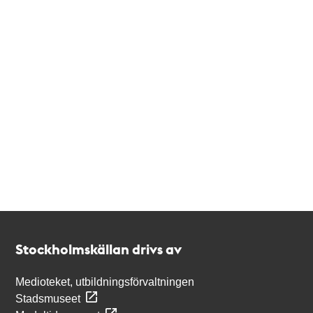
Kontakt
Stockholmskällan
Stockholmskällan drivs av
Medioteket, utbildningsförvaltningen
Stadsmuseet