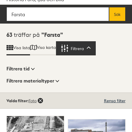
Sök
Fritextsök
Sök
Sökresultat
63
träffar på
Farsta
Visa karta
Visa lista
Filtrera
Filtrera
Filtrera tid
Filtrera materialtyper
Visningsläge
Totalt
Valda filter:
Foto
Rensa filter
63
träffar
Lista
Karta