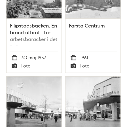
Filipstadsbacken. En
Farsta Centrum
brand utbröt i tre
arbetsbaracker i det
nya
bostadsområdet i
30 maj 1957
1961
Farsta
Tid
Tid
Foto
Foto
Typ
Typ