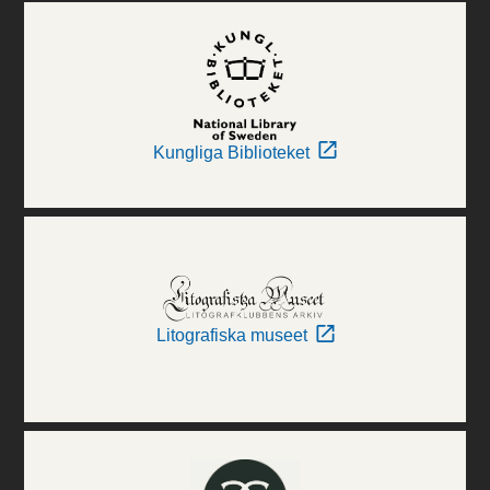
Kungliga Biblioteket
Litografiska museet