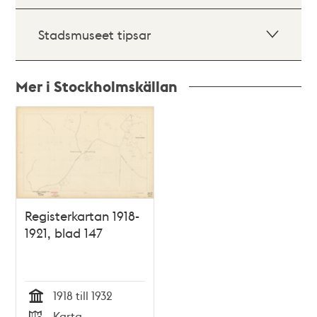
Stadsmuseet tipsar
Mer i Stockholmskällan
Relaterade
poster
och
teman
Registerkartan 1918-
1921, blad 147
1918 till 1932
Tid
Karta