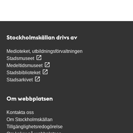
Kontakt
Stockholmskällan
Stockholmskällan drivs av
Medioteket, utbildningsförvaltningen
Stadsmuseet
Medeltidsmuseet
Stadsbiblioteket
Stadsarkivet
Om webbplatsen
Kontakta oss
Om Stockholmskällan
Tillgänglighetsredogörelse