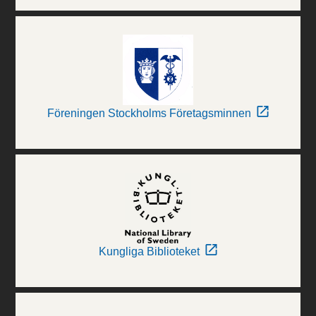
Föreningen Stockholms Företagsminnen
Kungliga Biblioteket