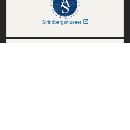
Strindbergsmuseet
Thielska Galleriet
Världskulturmuseerna