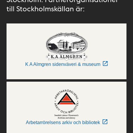
till Stockholmskällan är:
K A Almgren sidenväveri & museum
Arbetarrörelsens arkiv och bibliotek