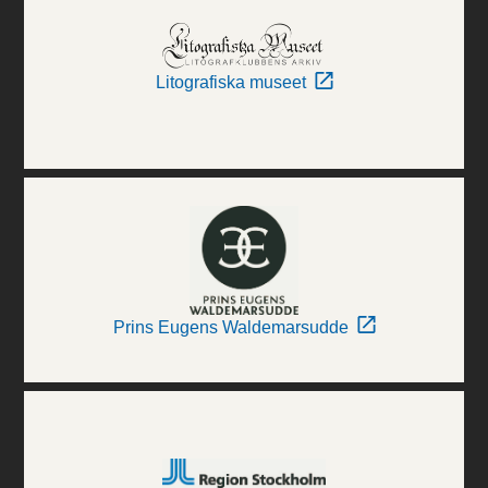
Litografiska museet
Prins Eugens Waldemarsudde