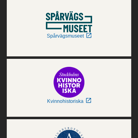
Spårvägsmuseet
Kvinnohistoriska