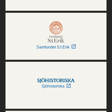
Samfundet S:t Erik
Sjöhistoriska