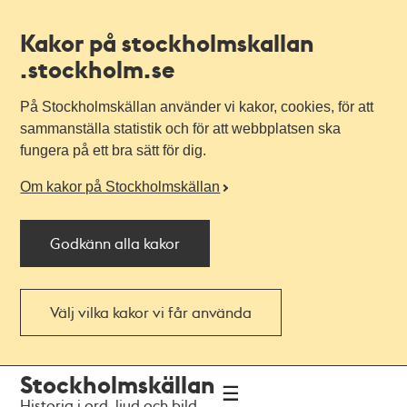
Kakor på stockholmskallan
.stockholm.se
På Stockholmskällan använder vi kakor, cookies, för att
sammanställa statistik och för att webbplatsen ska
fungera på ett bra sätt för dig.
Om kakor på Stockholmskällan
Godkänn alla kakor
Välj vilka kakor vi får använda
Till
Till
Stockholmskällan
navigationen
huvudinnehållet
Historia i ord, ljud och bild