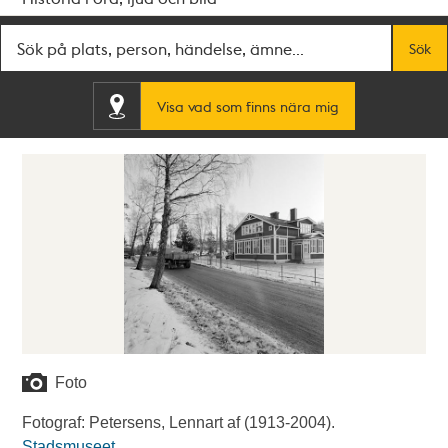
Fritextsök
Sök
Visa vad som finns nära mig
Foto
Fotograf: Petersens, Lennart af (1913-2004).
Stadsmuseet