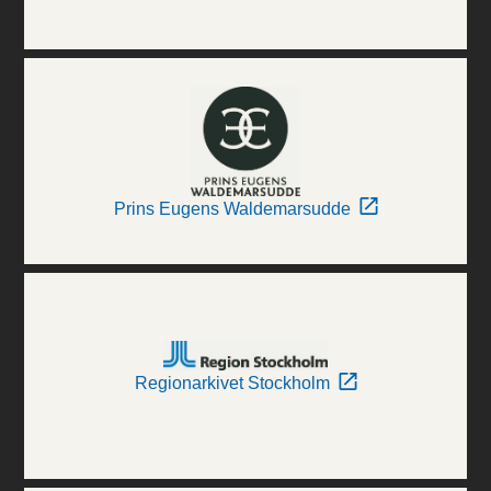
Prins Eugens Waldemarsudde
Regionarkivet Stockholm