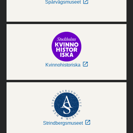
Spårvägsmuseet
Kvinnohistoriska
Strindbergsmuseet