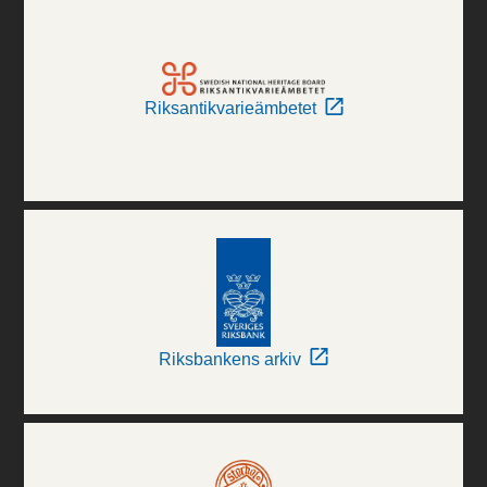
Riksantikvarieämbetet
Riksbankens arkiv