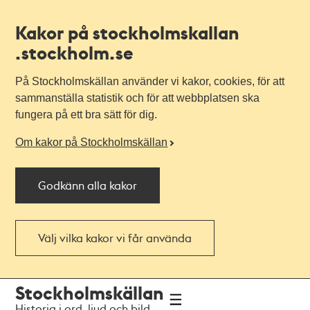
Kakor på stockholmskallan
.stockholm.se
På Stockholmskällan använder vi kakor, cookies, för att
sammanställa statistik och för att webbplatsen ska
fungera på ett bra sätt för dig.
Om kakor på Stockholmskällan
Godkänn alla kakor
Välj vilka kakor vi får använda
Till
Till
Stockholmskällan
navigationen
huvudinnehållet
Historia i ord, ljud och bild