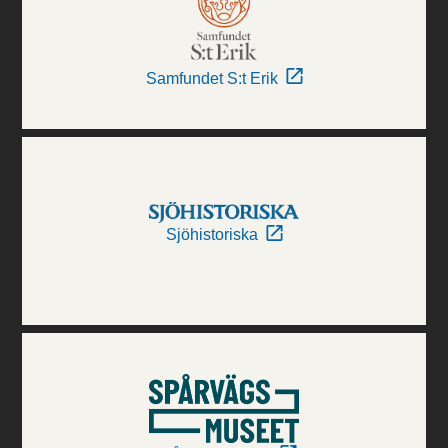
Samfundet S:t Erik
Sjöhistoriska