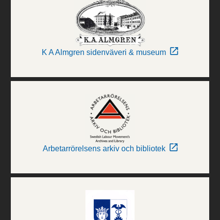
K A Almgren sidenväveri & museum
Arbetarrörelsens arkiv och bibliotek