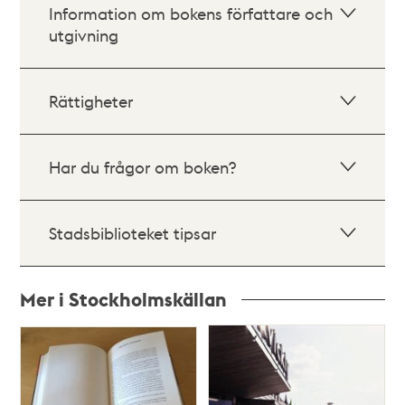
Information om bokens författare och
utgivning
Rättigheter
Har du frågor om boken?
Stadsbiblioteket tipsar
Mer i Stockholmskällan
Relaterade
poster
och
teman