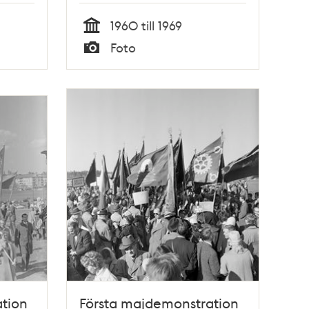
1960 till 1969
Tid
Foto
Typ
tion
Första majdemonstration