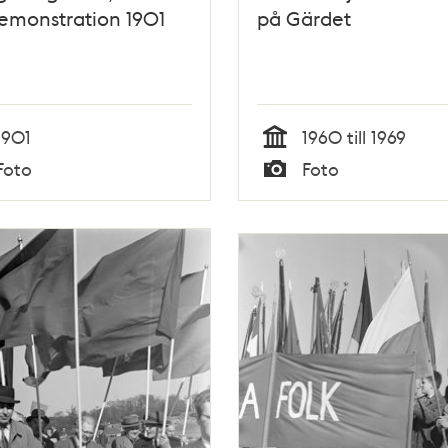
emonstration 1901
på Gärdet
1901
1960 till 1969
Tid
Foto
Foto
Typ