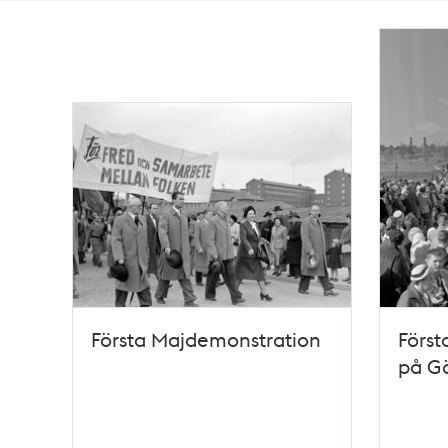
Totalt
59
träffar
Första Majdemonstration
Först
på G