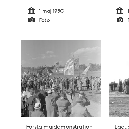
1 maj 1950
Tid
Tid
Foto
Typ
Typ
Första majdemonstration
Ladug