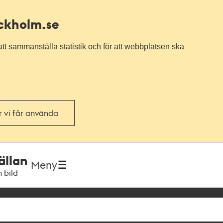
ockholm.se
tt sammanställa statistik och för att webbplatsen ska
or vi får använda
ällan
Meny
h bild