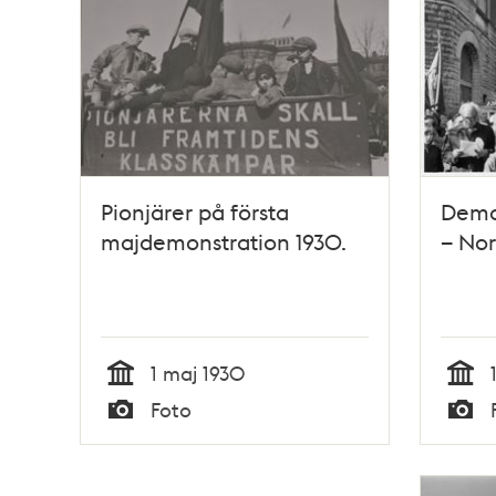
Pionjärer på första
Demon
majdemonstration 1930.
– Nor
1 maj 1930
Tid
Tid
Foto
Typ
Typ