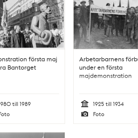
stration första maj
Arbetarbarnens för
ra Bantorget
under en första
majdemonstration
1980 till 1989
1925 till 1934
Tid
Foto
Foto
Typ