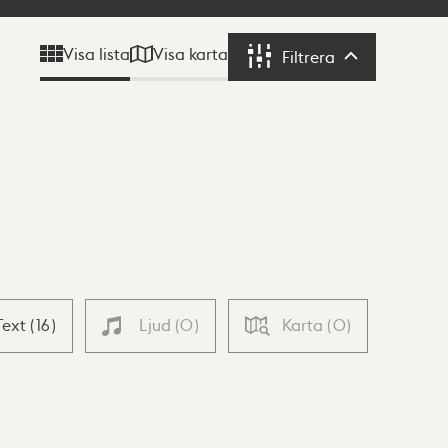
Visa karta
Visa lista
Filtrera
Filtrera
Text
(
16
)
Ljud
(
0
)
Karta
(
0
)