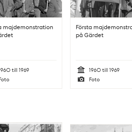
a majdemonstration
Första majdemonstra
ärdet
på Gärdet
1960 till 1969
1960 till 1969
Tid
Foto
Foto
Typ