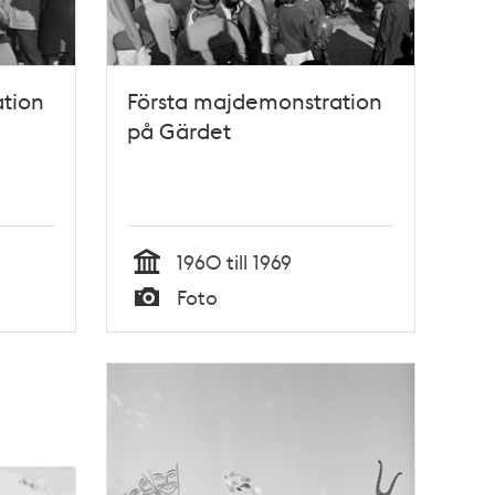
tion
Första majdemonstration
på Gärdet
1960 till 1969
Tid
Foto
Typ