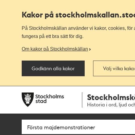
Kakor på stockholmskallan
.st
På Stockholmskällan använder vi kakor, cookies, för a
fungera på ett bra sätt för dig.
Om kakor på Stockholmskällan
Godkänn alla kakor
Välj vilka kak
Till
Till
Stockholmsk
navigationen
huvudinnehållet
Historia i ord, ljud oc
Sök
Fritextsök