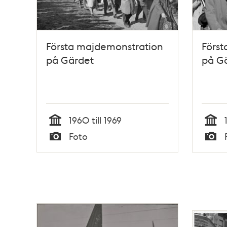
Första majdemonstration
Först
på Gärdet
på G
1960 till 1969
Tid
Tid
Foto
Typ
Typ