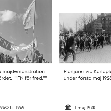
a majdemonstration
Pionjärer vid Karlap
rdet. ""FN för fred.""
under första maj 1928
1960 till 1969
1 maj 1928