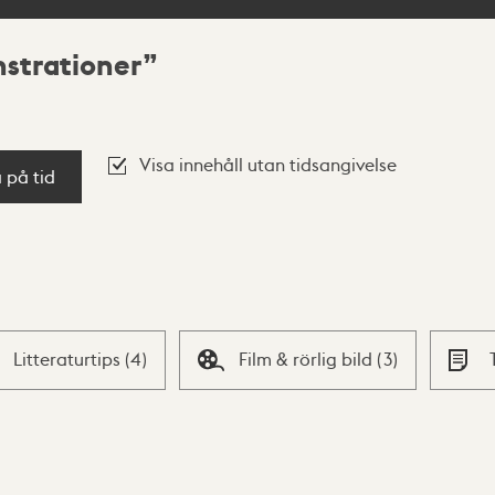
strationer
Visa innehåll utan tidsangivelse
a på tid
Litteraturtips
(
4
)
Film & rörlig bild
(
3
)