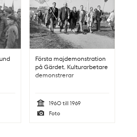
bund
Första majdemonstration
på Gärdet. Kulturarbetare
demonstrerar
1960 till 1969
Tid
Foto
Typ