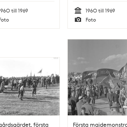
1960 till 1969
1960 till 1969
Tid
Foto
Foto
Typ
årdsgärdet, första
Första majdemonstra