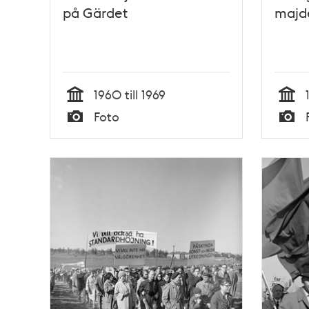
på Gärdet
majd
1960 till 1969
Tid
Tid
Foto
Typ
Typ