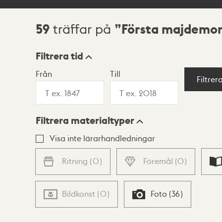
59
Första majdemon
träffar på
Sökresultat
Filtrera tid
Från
Till
Visningsläge
Filtrer
Filtrera materialtyper
Lista
Karta
Visa inte lärarhandledningar
Ritning
(
0
)
Föremål
(
0
)
Bildkonst
(
0
)
Foto
(
36
)