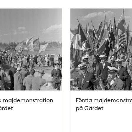
a majdemonstration
Första majdemonstra
ärdet
på Gärdet