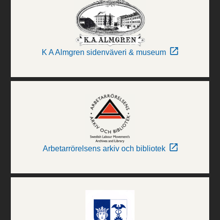
K A Almgren sidenväveri & museum
Arbetarrörelsens arkiv och bibliotek