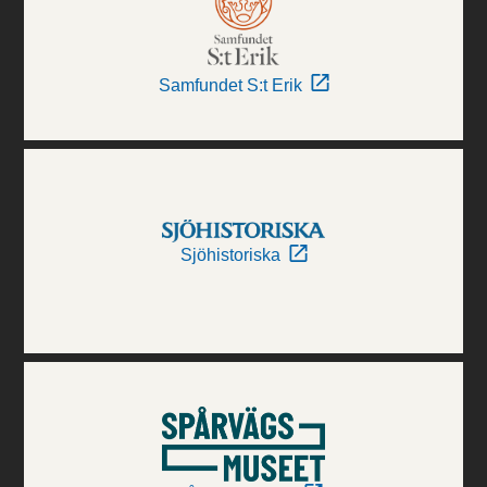
Samfundet S:t Erik
Sjöhistoriska