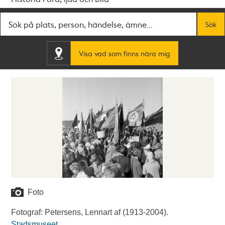
Fritextsök
Sök
Visa vad som finns nära mig
Foto
Fotograf: Petersens, Lennart af (1913-2004).
Stadsmuseet