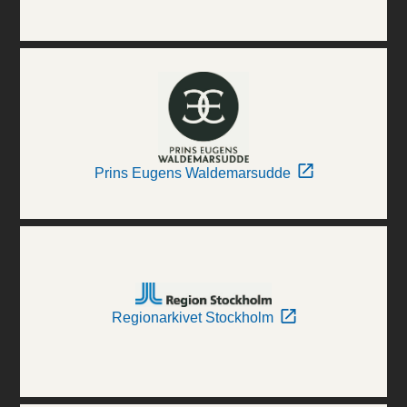
Prins Eugens Waldemarsudde
Regionarkivet Stockholm