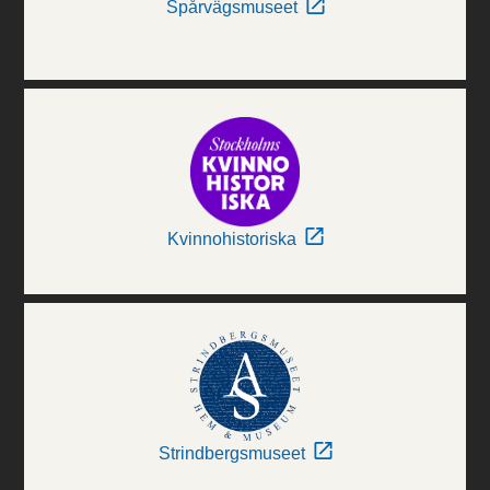
Spårvägsmuseet
Kvinnohistoriska
Strindbergsmuseet