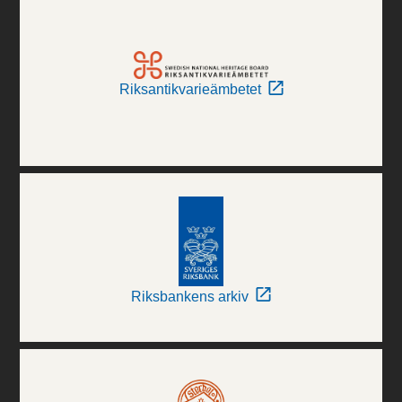
Riksantikvarieämbetet
Riksbankens arkiv