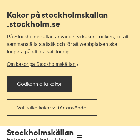
Kakor på stockholmskallan
.stockholm.se
På Stockholmskällan använder vi kakor, cookies, för att
sammanställa statistik och för att webbplatsen ska
fungera på ett bra sätt för dig.
Om kakor på Stockholmskällan
Godkänn alla kakor
Välj vilka kakor vi får använda
Till
Till
Stockholmskällan
navigationen
huvudinnehållet
Historia i ord, ljud och bild