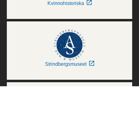
Kvinnohistoriska
Strindbergsmuseet
Thielska Galleriet