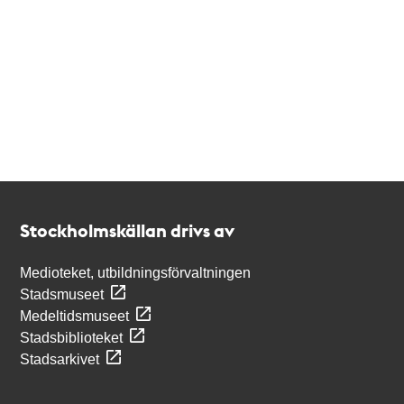
Kontakt
Stockholmskällan
Stockholmskällan drivs av
Medioteket, utbildningsförvaltningen
Stadsmuseet
Medeltidsmuseet
Stadsbiblioteket
Stadsarkivet