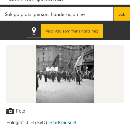
Fritextsök
Sök
Visa vad som finns nära mig
Foto
Fotograf: J, H (SvD).
Stadsmuseet