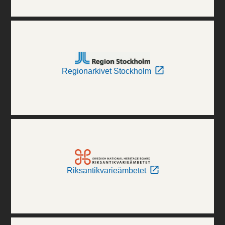
Regionarkivet Stockholm
Riksantikvarieämbetet