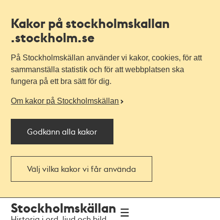
Kakor på stockholmskallan
.stockholm.se
På Stockholmskällan använder vi kakor, cookies, för att
sammanställa statistik och för att webbplatsen ska
fungera på ett bra sätt för dig.
Om kakor på Stockholmskällan
Godkänn alla kakor
Välj vilka kakor vi får använda
Till
Till
Stockholmskällan
navigationen
huvudinnehållet
Historia i ord, ljud och bild