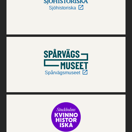
Sjöhistoriska
Spårvägsmuseet