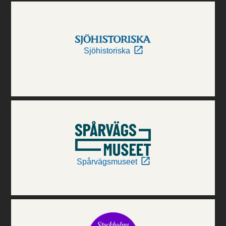
Sjöhistoriska
Spårvägsmuseet