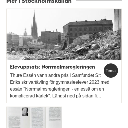
Mer i Stockholmskällan
Relaterade
poster
och
teman
Elevuppsats: Norrmalmsregleringen
Tema
Thure Essén vann andra pris i Samfundet S:t
Eriks skrivartävling för gymnasieelever 2023 med
essän "Norrmalmsregleringen - en essä om en
komplicerad kärlek". Längst ned på sidan fi…