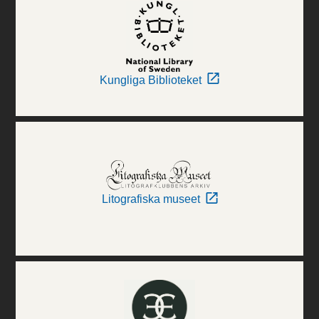
Kungliga Biblioteket
Litografiska museet