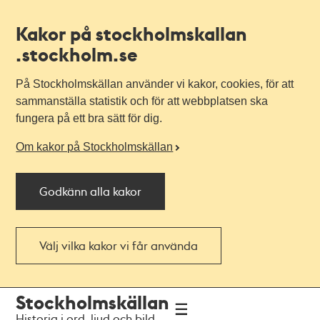
Kakor på stockholmskallan
.stockholm.se
På Stockholmskällan använder vi kakor, cookies, för att
sammanställa statistik och för att webbplatsen ska
fungera på ett bra sätt för dig.
Om kakor på Stockholmskällan
Godkänn alla kakor
Välj vilka kakor vi får använda
Till
Till
Stockholmskällan
navigationen
huvudinnehållet
Historia i ord, ljud och bild