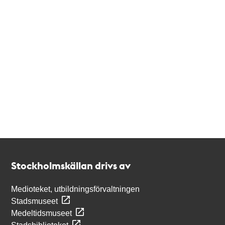
Kontakt
Stockholmskällan
Stockholmskällan drivs av
Medioteket, utbildningsförvaltningen
Stadsmuseet
Medeltidsmuseet