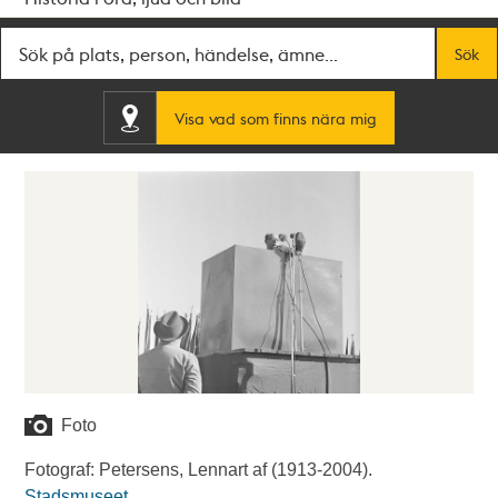
Fritextsök
Sök
Visa vad som finns nära mig
Foto
Fotograf: Petersens, Lennart af (1913-2004).
Stadsmuseet