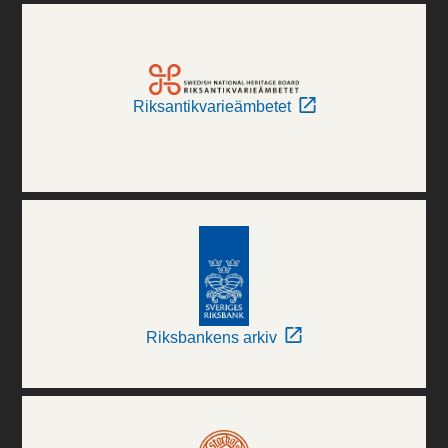
Riksantikvarieämbetet
Riksbankens arkiv