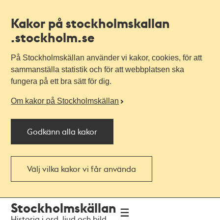
Kakor på stockholmskallan
.stockholm.se
På Stockholmskällan använder vi kakor, cookies, för att
sammanställa statistik och för att webbplatsen ska
fungera på ett bra sätt för dig.
Om kakor på Stockholmskällan
Godkänn alla kakor
Välj vilka kakor vi får använda
Till
Till
Stockholmskällan
navigationen
huvudinnehållet
Historia i ord, ljud och bild