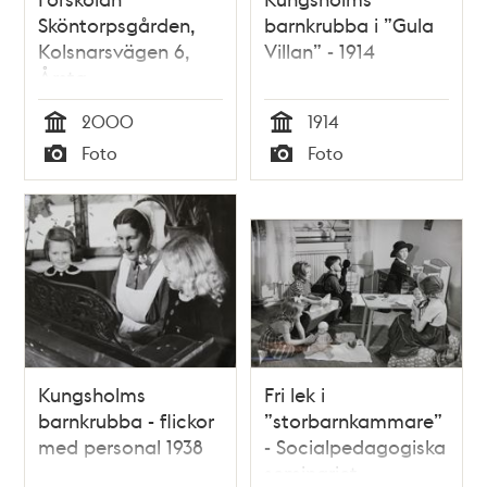
Sköntorpsgården,
barnkrubba i ”Gula
Kolsnarsvägen 6,
Villan” - 1914
Årsta
2000
1914
Tid
Tid
Foto
Foto
Typ
Typ
Kungsholms
Fri lek i
barnkrubba - flickor
”storbarnkammare”
med personal 1938
- Socialpedagogiska
seminariet