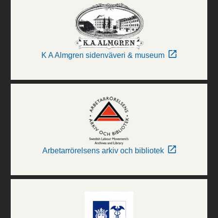
K A Almgren sidenväveri & museum
Arbetarrörelsens arkiv och bibliotek