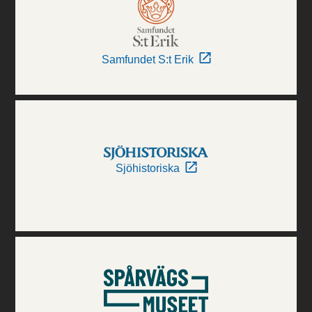
Samfundet S:t Erik
Sjöhistoriska