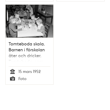
Typ
Typ
Tomteboda skola.
Barnen i förskolan
äter och dricker.
Tomteboda, som
låg i Solna vid
15 mars 1952
Stockholm, var en
Tid
Foto
internatskola för
Typ
blinda och gravt
synskadade barn.
Den dåtida
benämningen var
"blindinstitut".