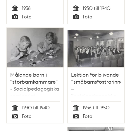
1938
1930 till 1940
Tid
Tid
Foto
Foto
Typ
Typ
Målande barn i
Lektion för blivande
"storbarnkammare"
”småbarnsfostrarinnor”
- Socialpedagogiska
–
seminariet
Socialpedagogiska
seminariet
1930 till 1940
1936 till 1950
Tid
Tid
Foto
Foto
Typ
Typ