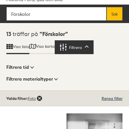
Sök
Fritextsök
Sök
Sökresultat
13
träffar på
Förskolor
Visa karta
Visa lista
Filtrera
Filtrera
Filtrera tid
Filtrera materialtyper
Visningsläge
Totalt
Valda filter:
Foto
Rensa filter
13
träffar
Lista
Karta