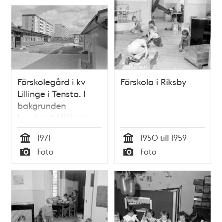
Förskolegård i kv
Förskola i Riksby
Lillinge i Tensta. I
bakgrunden
kvarteret Hjälminge.
1971
1950 till 1959
Tid
Tid
Foto
Foto
Typ
Typ