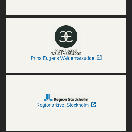
Prins Eugens Waldemarsudde
Regionarkivet Stockholm