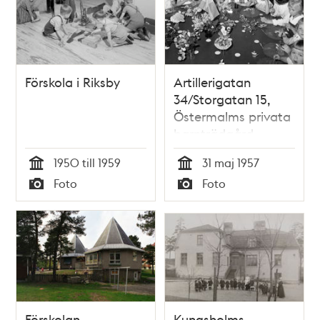
Förskola i Riksby
Artillerigatan
34/Storgatan 15,
Östermalms privata
barnträdgård
(förskola). Avslutning
1950 till 1959
31 maj 1957
med saftkalas kring
Tid
Tid
Foto
Foto
"flugsvampsbordet",
Typ
Typ
innan rivningen av
huset
Förskolan
Kungsholms