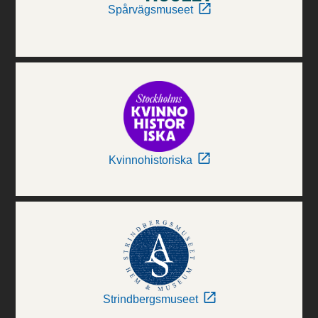
Spårvägsmuseet
Kvinnohistoriska
Strindbergsmuseet