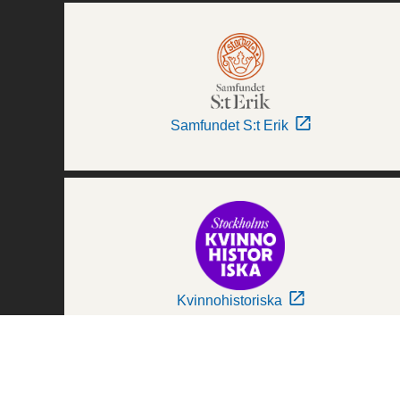
Samfundet S:t Erik
Kvinnohistoriska