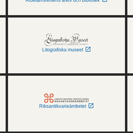
Arbetarrörelsens arkiv och bibliotek
Litografiska museet
Riksantikvarieämbetet