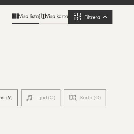
Visa karta
Visa lista
Filtrera
Filtrera
ext
(
9
)
Ljud
(
0
)
Karta
(
0
)