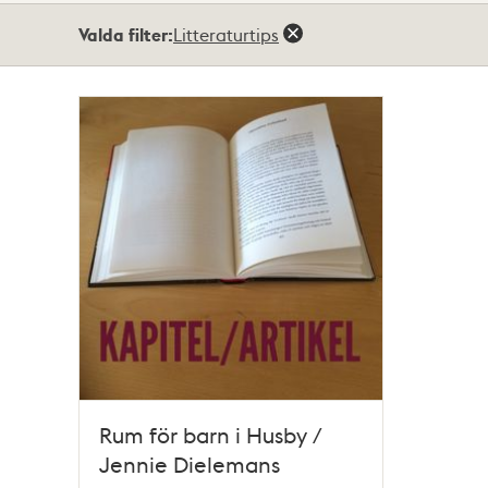
Totalt
Valda filter:
Litteraturtips
1
träffar
Rum för barn i Husby /
Jennie Dielemans