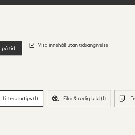
Visa innehåll utan tidsangivelse
a på tid
Litteraturtips
(
1
)
Film & rörlig bild
(
1
)
T