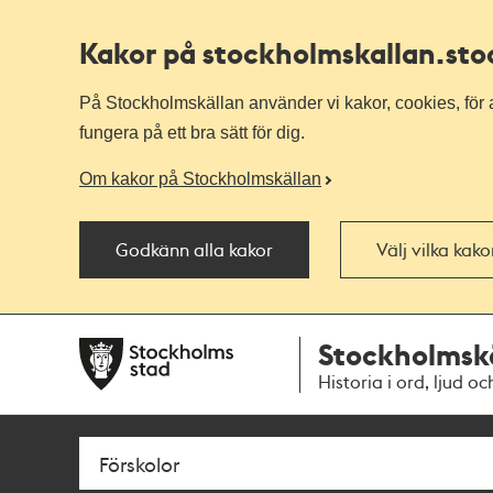
Kakor på stockholmskallan
.st
På Stockholmskällan använder vi kakor, cookies, för a
fungera på ett bra sätt för dig.
Om kakor på Stockholmskällan
Godkänn alla kakor
Välj vilka kak
Till
Till
Stockholmsk
navigationen
huvudinnehållet
Historia i ord, ljud oc
Sök
Fritextsök