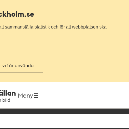
ockholm.se
tt sammanställa statistik och för att webbplatsen ska
or vi får använda
ällan
Meny
h bild