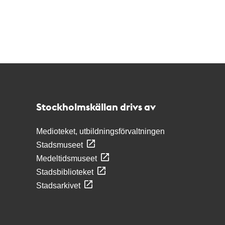
Kontakt
Stockholmskällan
Stockholmskällan drivs av
Medioteket, utbildningsförvaltningen
Stadsmuseet
Medeltidsmuseet
Stadsbiblioteket
Stadsarkivet