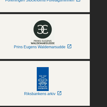
Föreningen Stockholms Företagsminnen
Prins Eugens Waldemarsudde
Riksbankens arkiv