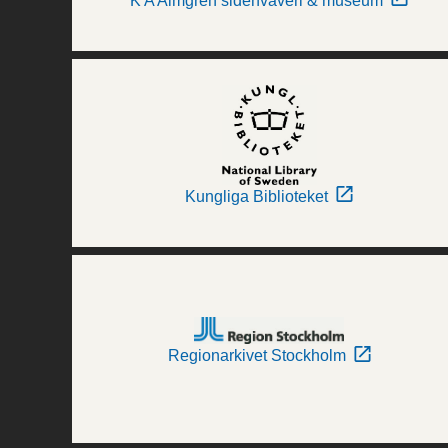
K A Almgren sidenväveri & museum
Kungliga Biblioteket
Regionarkivet Stockholm