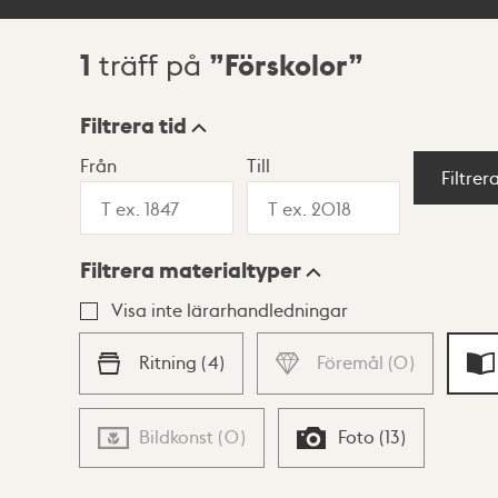
1
Förskolor
träff på
Sökresultat
Filtrera tid
Från
Till
Visningsläge
Filtrer
Filtrera materialtyper
Lista
Karta
Visa inte lärarhandledningar
Ritning
(
4
)
Föremål
(
0
)
Bildkonst
(
0
)
Foto
(
13
)