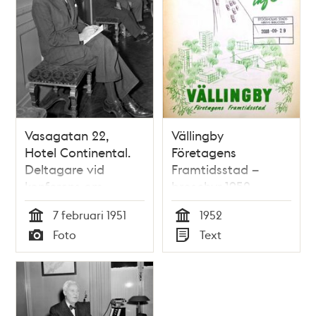
Vasagatan 22,
Vällingby
Hotel Continental.
Företagens
Deltagare vid
Framtidsstad –
konferens om
broschyr 1952
företagsgymnastiken
7 februari 1951
1952
Tid
Tid
Foto
Text
Typ
Typ