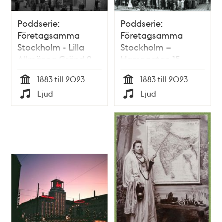
Poddserie:
Poddserie:
Företagsamma
Företagsamma
Stockholm - Lilla
Stockholm –
Allmänna Gränd 9,
Hamngatan 15,
Gröna Lund
MEA
1883 till 2023
1883 till 2023
Tid
Tid
Ljud
Ljud
Typ
Typ