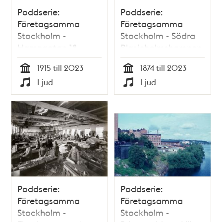
Poddserie:
Poddserie:
Företagsamma
Företagsamma
Stockholm -
Stockholm - Södra
Hamngatan 18,
Blasieholmshamnen
Nordiska Kompaniet
8, Grand Hôtel
1915 till 2023
1874 till 2023
Tid
Tid
Ljud
Ljud
Typ
Typ
Poddserie:
Poddserie:
Företagsamma
Företagsamma
Stockholm -
Stockholm -