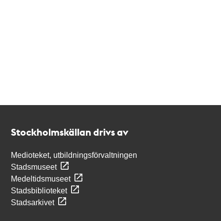
Kontakt
Stockholmskällan
Stockholmskällan drivs av
Medioteket, utbildningsförvaltningen
Stadsmuseet
Medeltidsmuseet
Stadsbiblioteket
Stadsarkivet