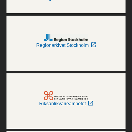
Regionarkivet Stockholm
Riksantikvarieämbetet