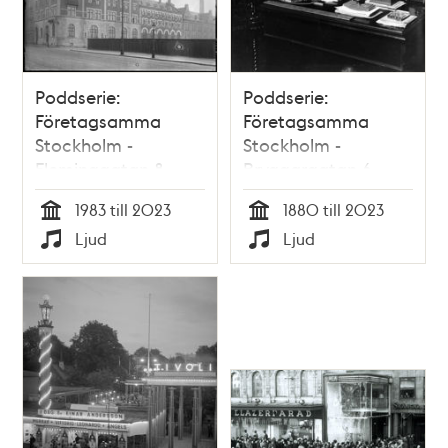
Poddserie:
Poddserie:
Företagsamma
Företagsamma
Stockholm -
Stockholm -
Fleminggatan 8,
Bryggargatan 6,
Alfa Laval
Karolina Widerström
1983 till 2023
1880 till 2023
Tid
Tid
Ljud
Ljud
Typ
Typ