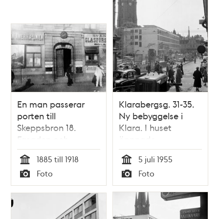
En man passerar
Klarabergsg. 31-35.
porten till
Ny bebyggelse i
Skeppsbron 18.
Klara. I huset
Fasaden och
öppnade
fönstren har skyltar
modehuset Claire
1885 till 1918
5 juli 1955
för olika företag
och Konditori
Tid
Tid
Foto
Foto
bland annat
Kafferepet. Huset
Typ
Typ
""Amerika-Linien""
fungerade också
som evakueringshus
åt företag som