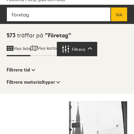
Sök
Fritextsök
Sök
Sökresultat
573
träffar på
Företag
Visa karta
Visa lista
Filtrera
Filtrera
Filtrera tid
Filtrera materialtyper
Visningsläge
Totalt
573
träffar
Lista
Karta