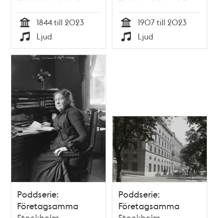
Fleminggatan 4,
Primusudden - Lilla
Bolinders Mekaniska
Essingen,
1844 till 2023
1907 till 2023
Verkstad
Primusfabriken
Tid
Tid
Ljud
Ljud
Typ
Typ
Poddserie:
Poddserie:
Företagsamma
Företagsamma
Stockholm -
Stockholm -