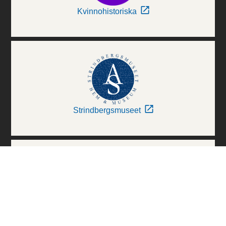
Kvinnohistoriska
Strindbergsmuseet
Thielska Galleriet