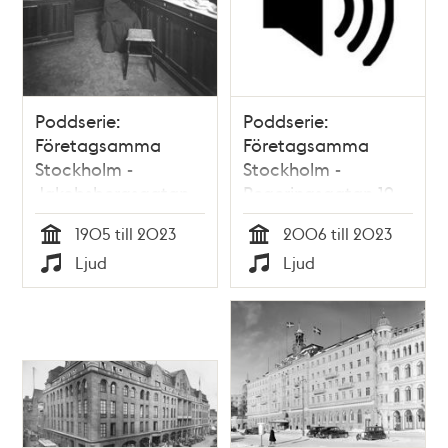
Poddserie:
Poddserie:
Företagsamma
Företagsamma
Stockholm -
Stockholm -
Jakobsbergsgatan
Regeringsgatan 19,
6, Svenska Hem
Spotify
1905 till 2023
2006 till 2023
Tid
Tid
Ljud
Ljud
Typ
Typ