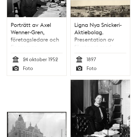
Porträtt av Axel
Ligna Nya Snickeri-
Wenner-Gren,
Aktiebolag.
företagsledare och
Presentation av
finansman
företaget med
exteriör- och
24 oktober 1952
1897
interiörbilder samt
Tid
Tid
Foto
Foto
direktörsporträtt.
Typ
Typ