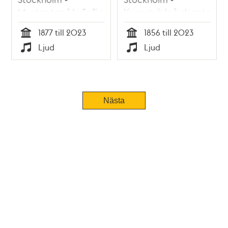
Myntgatan 1A, Sofia
Kungsträdgårdsgatan
Gumaelius
8, SEB
1877 till 2023
1856 till 2023
Tid
Tid
Ljud
Ljud
Typ
Typ
Nästa