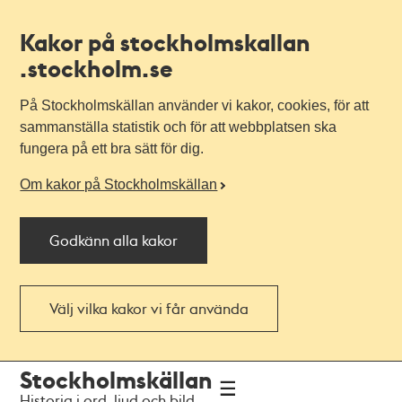
Kakor på stockholmskallan
.stockholm.se
På Stockholmskällan använder vi kakor, cookies, för att
sammanställa statistik och för att webbplatsen ska
fungera på ett bra sätt för dig.
Om kakor på Stockholmskällan
Godkänn alla kakor
Välj vilka kakor vi får använda
Till
Till
Stockholmskällan
navigationen
huvudinnehållet
Historia i ord, ljud och bild