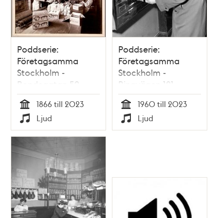
Poddserie:
Poddserie:
Företagsamma
Företagsamma
Stockholm -
Stockholm -
Bondegatan 59,
Ringvägen 121,
Barnängen
Varuautomat
1866 till 2023
1960 till 2023
Tid
Tid
Ljud
Ljud
Typ
Typ