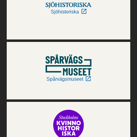
Sjöhistoriska
Spårvägsmuseet