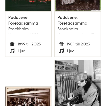
Poddserie:
Poddserie:
Företagsamma
Företagsamma
Stockholm –
Stockholm -
Ringvägen 100,
Regeringsgatan 28,
Åhléns
Indiska
1899 till 2023
1901 till 2023
Tid
Tid
Ljud
Ljud
Typ
Typ