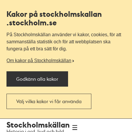
Kakor på stockholmskallan
.stockholm.se
På Stockholmskällan använder vi kakor, cookies, för att
sammanställa statistik och för att webbplatsen ska
fungera på ett bra sätt för dig.
Om kakor på Stockholmskällan
Godkänn alla kakor
Välj vilka kakor vi får använda
Till
Till
Stockholmskällan
navigationen
huvudinnehållet
Historia i ord, ljud och bild