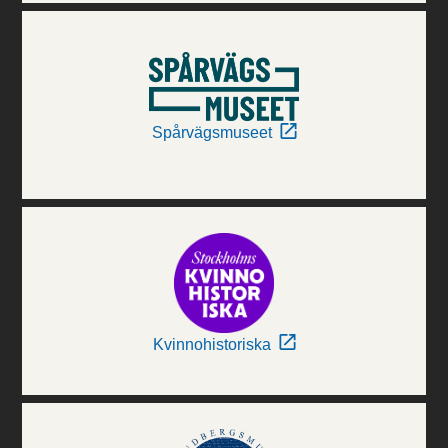
Spårvägsmuseet
Kvinnohistoriska