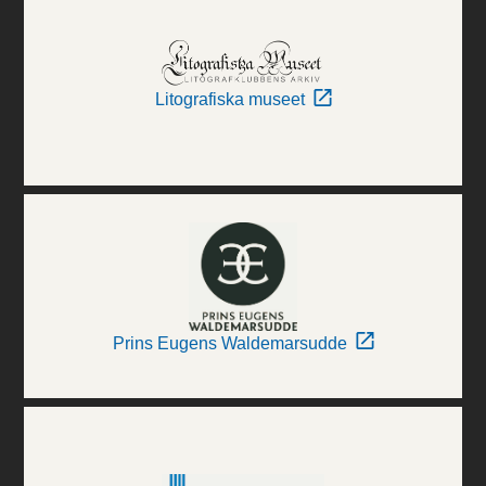
Litografiska museet
Prins Eugens Waldemarsudde