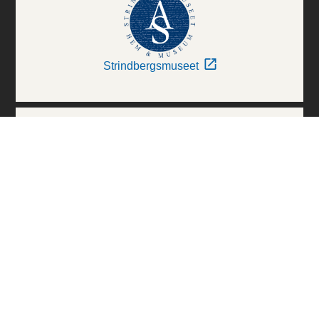
Strindbergsmuseet
Thielska Galleriet