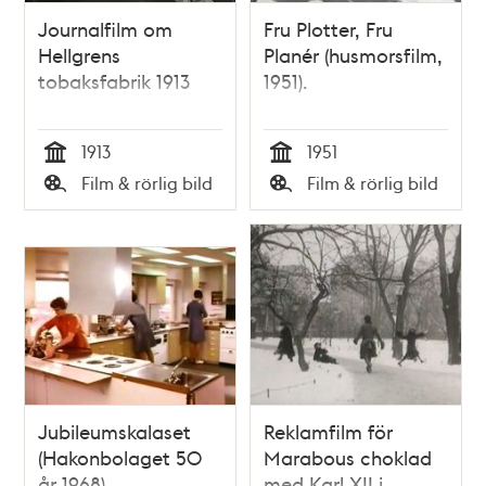
Journalfilm om
Fru Plotter, Fru
Hellgrens
Planér (husmorsfilm,
tobaksfabrik 1913
1951).
1913
1951
Tid
Tid
Film & rörlig bild
Film & rörlig bild
Typ
Typ
Jubileumskalaset
Reklamfilm för
(Hakonbolaget 50
Marabous choklad
år 1968)
med Karl XII i