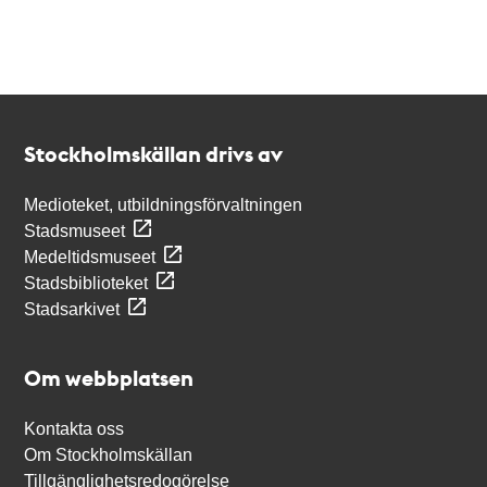
Kontakt
Stockholmskällan
Stockholmskällan drivs av
Medioteket, utbildningsförvaltningen
Stadsmuseet
Medeltidsmuseet
Stadsbiblioteket
Stadsarkivet
Om webbplatsen
Kontakta oss
Om Stockholmskällan
Tillgänglighetsredogörelse