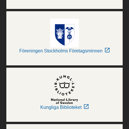
Föreningen Stockholms Företagsminnen
Kungliga Biblioteket