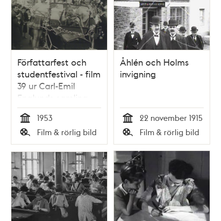
Författarfest och
Åhlén och Holms
studentfestival - film
invigning
39 ur Carl-Emil
Englunds samling
1953
22 november 1915
Tid
Tid
Film & rörlig bild
Film & rörlig bild
Typ
Typ