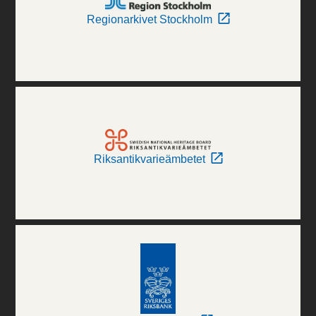
Regionarkivet Stockholm
Riksantikvarieämbetet