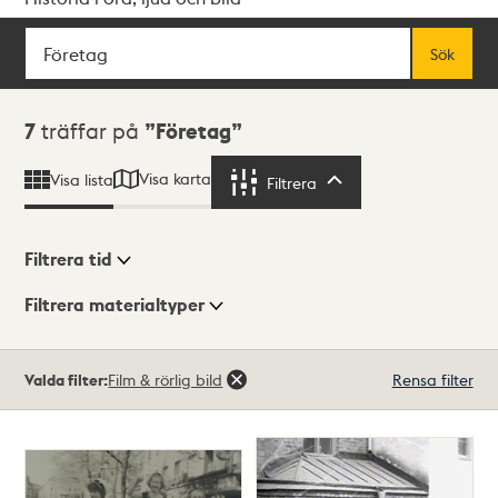
Sök
Fritextsök
Sök
Sökresultat
7
träffar på
Företag
Visa karta
Visa lista
Filtrera
Filtrera
Filtrera tid
Filtrera materialtyper
Visningsläge
Totalt
Valda filter:
Film & rörlig bild
Rensa filter
7
träffar
Lista
Karta