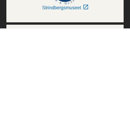
Strindbergsmuseet
Thielska Galleriet
Världskulturmuseerna