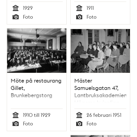
Östgötagatan 24B
1929
1911
Tid
Tid
Foto
Foto
Typ
Typ
Möte på restaurang
Mäster
Gillet,
Samuelsgatan 47,
Brunkebergstorg
Lantbruksakademien.
Högerns kvinnliga
medborgarskola i
1910 till 1929
26 februari 1951
akademiens
Tid
Tid
Foto
Foto
högtidssal
Typ
Typ