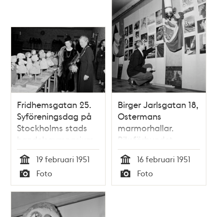
Fridhemsgatan 25.
Birger Jarlsgatan 18,
Syföreningsdag på
Ostermans
Stockholms stads
marmorhallar.
handelsgymnasium.
Riksförbundet
Prostinnan Greta
svensk fotografis
19 februari 1951
16 februari 1951
Hellerström visar
ordförande Ragnar
Tid
Tid
Foto
Foto
drottning Louise av
Kihlstedt hänger en
Typ
Typ
Sverige
vandringsutställning,
(Mountbatten) en
där 350 bilder från
utställning av
15 länder ställs ut