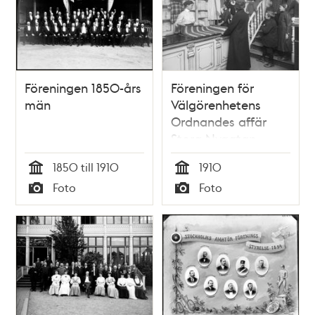
Föreningen 1850-års
Föreningen för
män
Välgörenhetens
Ordnandes affär
Stora Nygatan
1850 till 1910
1910
Tid
Tid
Foto
Foto
Typ
Typ