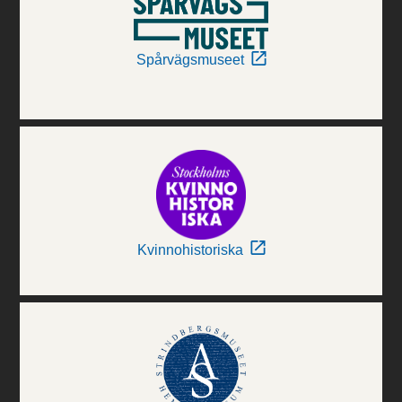
Spårvägsmuseet
Kvinnohistoriska