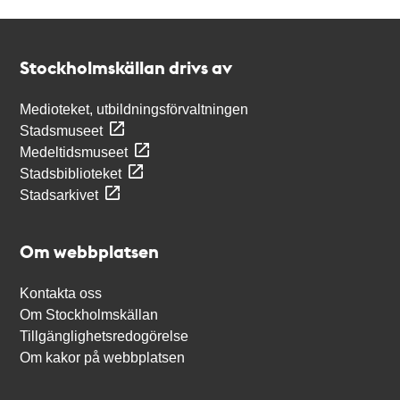
Kontakt
Stockholmskällan
Stockholmskällan drivs av
Medioteket, utbildningsförvaltningen
Stadsmuseet
Medeltidsmuseet
Stadsbiblioteket
Stadsarkivet
Om webbplatsen
Kontakta oss
Om Stockholmskällan
Tillgänglighetsredogörelse
Om kakor på webbplatsen