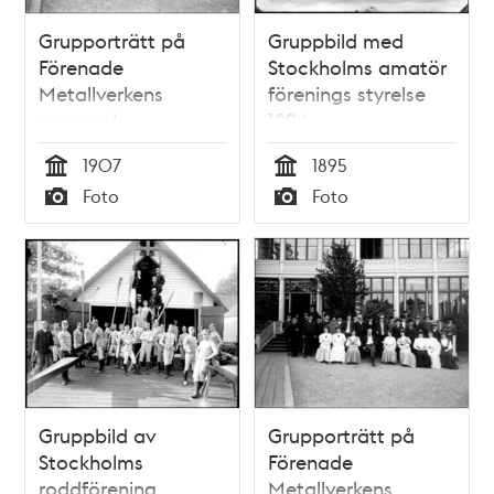
Grupporträtt på
Gruppbild med
Förenade
Stockholms amatör
Metallverkens
förenings styrelse
personal
1894
1907
1895
Tid
Tid
Foto
Foto
Typ
Typ
Gruppbild av
Grupporträtt på
Stockholms
Förenade
roddförening
Metallverkens