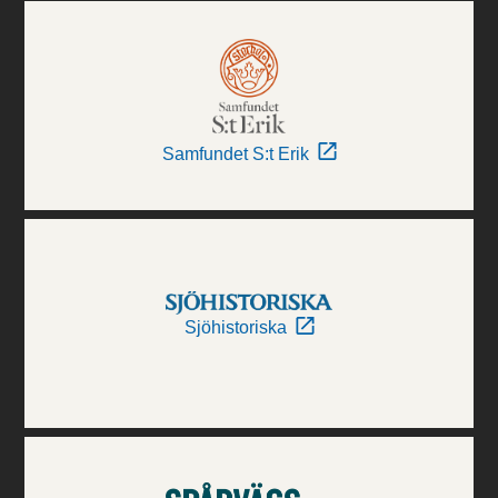
Samfundet S:t Erik
Sjöhistoriska