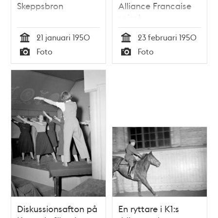
Skeppsbron
Alliance Francaise
soireè
21 januari 1950
23 februari 1950
Tid
Tid
Foto
Foto
Typ
Typ
Diskussionsafton på
En ryttare i K1:s