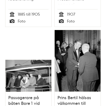
personal
1885 till 1905
1907
Tid
Tid
Foto
Foto
Typ
Typ
Passagerare på
Prins Bertil hälsas
båten Bore 1 vid
välkommen till