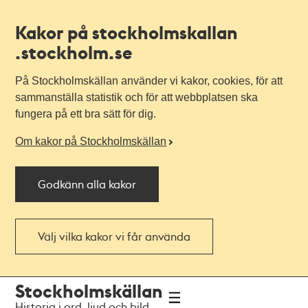
Kakor på stockholmskallan
.stockholm.se
På Stockholmskällan använder vi kakor, cookies, för att
sammanställa statistik och för att webbplatsen ska
fungera på ett bra sätt för dig.
Om kakor på Stockholmskällan
Godkänn alla kakor
Välj vilka kakor vi får använda
Till
Till
Stockholmskällan
navigationen
huvudinnehållet
Historia i ord, ljud och bild