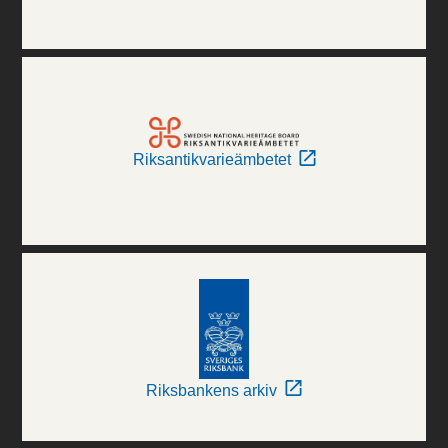
Riksantikvarieämbetet
Riksbankens arkiv