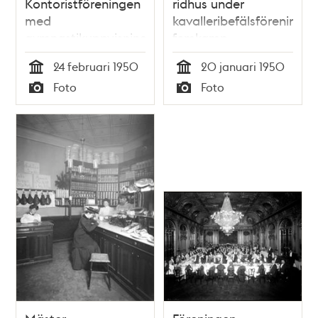
Kontoristföreningen
ridhus under
med
kavalleribefälsföreningen
gymnastikuppvisning
femkamp
24 februari 1950
20 januari 1950
Tid
Tid
Foto
Foto
Typ
Typ