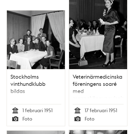
Elis Berven.
Förbundet har gett
cancerforskningen
700 000 kr
Stockholms
Veterinärmedicinska
vinthundklubb
föreningens soaré
bildas
med
mannekänguppvisning.
En kvinnlig
1 februari 1951
17 februari 1951
mannekäng visar en
Tid
Tid
Foto
Foto
randig vårklänning,
Typ
Typ
handskar och hatt