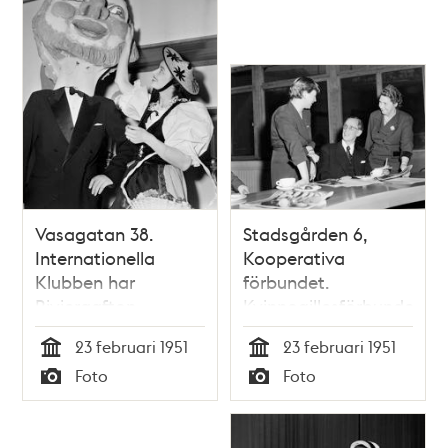
handarbetsmodeller
Vasagatan 38.
Stadsgården 6,
Internationella
Kooperativa
Klubben har
förbundet.
Rivieraafton
Kvinnogillesförbundets
ordförande Signe
23 februari 1951
23 februari 1951
Åhlberg och
Tid
Tid
Foto
Foto
sekreterare Greta
Typ
Typ
Bergström i
samspråk med prof.