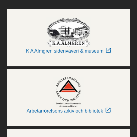
K A Almgren sidenväveri & museum
Arbetarrörelsens arkiv och bibliotek