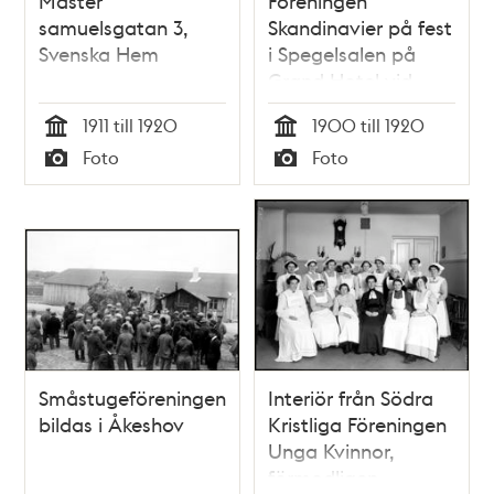
Mäster
Föreningen
samuelsgatan 3,
Skandinavier på fest
Svenska Hem
i Spegelsalen på
Grand Hotel vid
Södra
1911 till 1920
1900 till 1920
Blasieholmshamnen
Tid
Tid
Foto
Foto
8
Typ
Typ
Småstugeföreningen
Interiör från Södra
bildas i Åkeshov
Kristliga Föreningen
Unga Kvinnor,
förmodligen