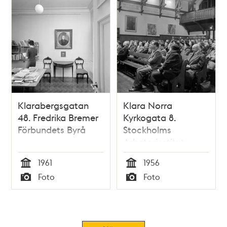
Klarabergsgatan
Klara Norra
48. Fredrika Bremer
Kyrkogata 8.
Förbundets Byrå
Stockholms
Arbetarinstitut.
Författaren Harry
1961
1956
Martinson håller
Tid
Tid
Foto
Foto
föredrag.
Typ
Typ