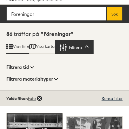
Sök
Fritextsök
Sök
Sökresultat
86
träffar på
Föreningar
Visa karta
Visa lista
Filtrera
Filtrera
Filtrera tid
Filtrera materialtyper
Visningsläge
Totalt
Valda filter:
Foto
Rensa filter
86
träffar
Lista
Karta