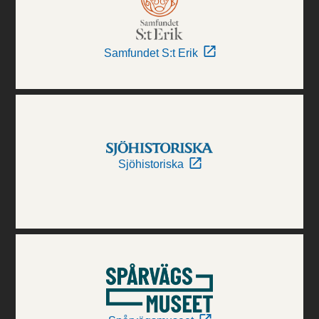
Samfundet S:t Erik
Sjöhistoriska