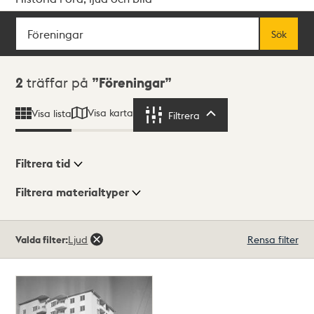
Sök
Fritextsök
Sök
Sökresultat
2
träffar på
Föreningar
Visa karta
Visa lista
Filtrera
Filtrera
Filtrera tid
Filtrera materialtyper
Visningsläge
Totalt
Valda filter:
Ljud
Rensa filter
2
träffar
Lista
Karta