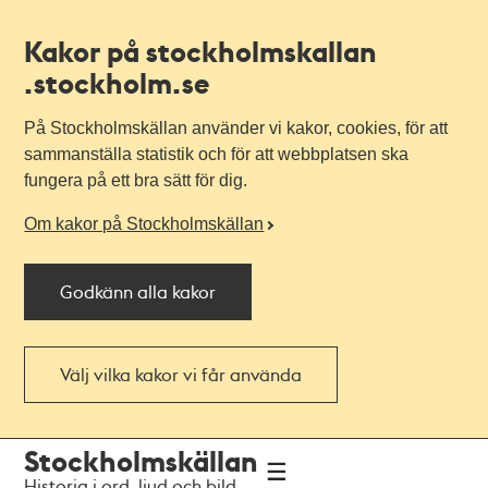
Kakor på stockholmskallan
.stockholm.se
På Stockholmskällan använder vi kakor, cookies, för att
sammanställa statistik och för att webbplatsen ska
fungera på ett bra sätt för dig.
Om kakor på Stockholmskällan
Godkänn alla kakor
Välj vilka kakor vi får använda
Till
Till
Stockholmskällan
navigationen
huvudinnehållet
Historia i ord, ljud och bild