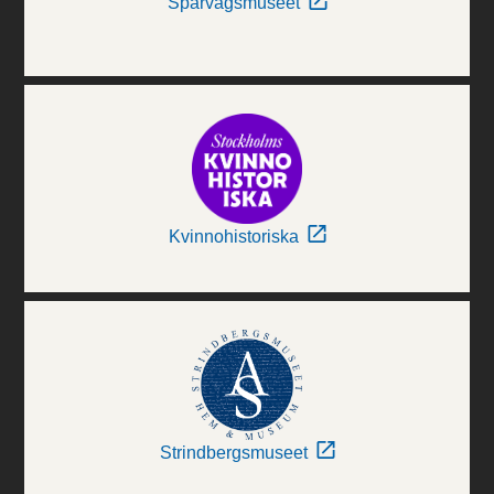
Spårvägsmuseet
Kvinnohistoriska
Strindbergsmuseet