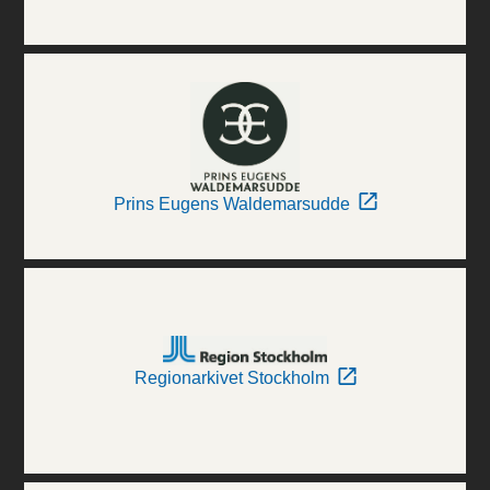
Prins Eugens Waldemarsudde
Regionarkivet Stockholm