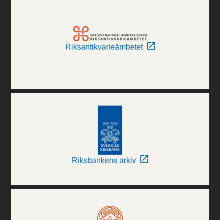
Riksantikvarieämbetet
Riksbankens arkiv