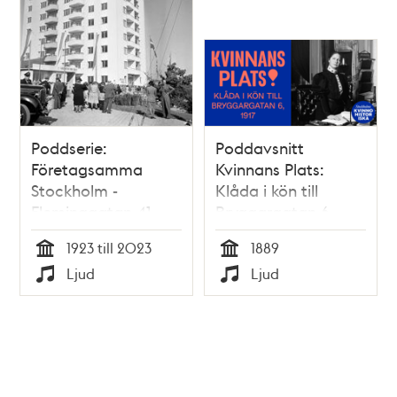
Poddserie:
Poddavsnitt
Företagsamma
Kvinnans Plats:
Stockholm -
Klåda i kön till
Fleminggatan 41,
Bryggargatan 6,
HSB
1889
1923 till 2023
1889
Tid
Tid
Ljud
Ljud
Typ
Typ