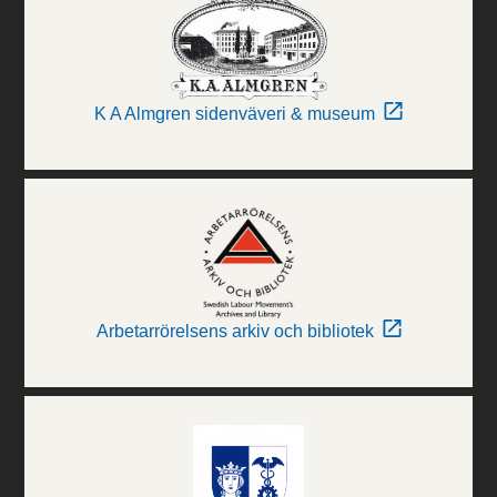
K A Almgren sidenväveri & museum
Arbetarrörelsens arkiv och bibliotek