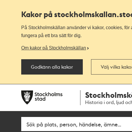
Kakor på stockholmskallan
.st
På Stockholmskällan använder vi kakor, cookies, för a
fungera på ett bra sätt för dig.
Om kakor på Stockholmskällan
Godkänn alla kakor
Välj vilka kak
Till
Till
Stockholmsk
navigationen
huvudinnehållet
Historia i ord, ljud oc
Fritextsök