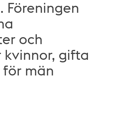
. Föreningen
ma
ter och
r kvinnor, gifta
m för män