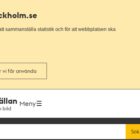
ockholm.se
tt sammanställa statistik och för att webbplatsen ska
or vi får använda
ällan
Meny
h bild
Sök