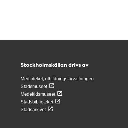
Kontakt
Stockholmskällan
Stockholmskällan drivs av
Medioteket, utbildningsförvaltningen
Stadsmuseet
Medeltidsmuseet
Stadsbiblioteket
Stadsarkivet