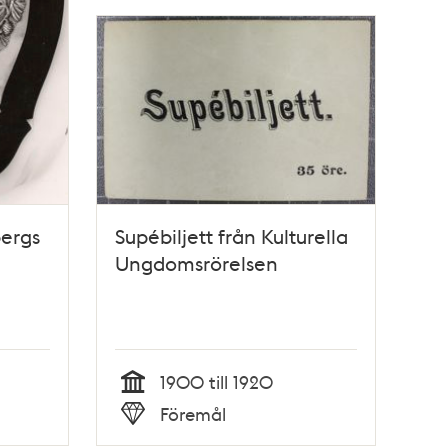
bergs
Supébiljett från Kulturella
Ungdomsrörelsen
1900 till 1920
Tid
Föremål
Typ