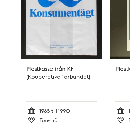
Plastkasse från KF
Plast
(Kooperativa förbundet)
1965 till 1990
Tid
Tid
Föremål
Typ
Typ