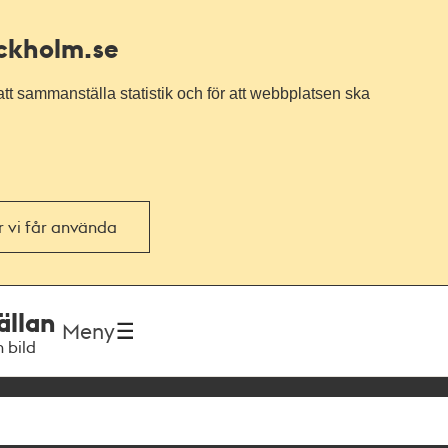
ockholm.se
tt sammanställa statistik och för att webbplatsen ska
or vi får använda
ällan
Meny
h bild