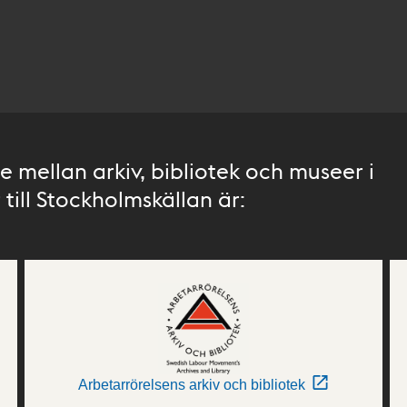
 mellan arkiv, bibliotek och museer i
till Stockholmskällan är:
Arbetarrörelsens arkiv och bibliotek