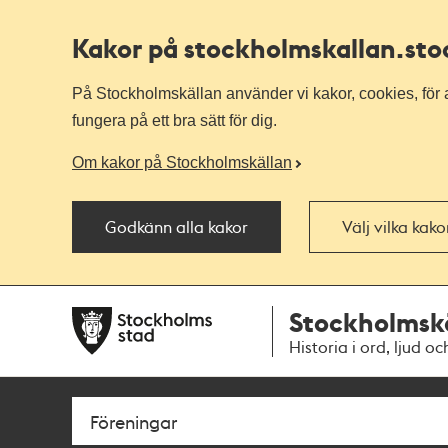
Kakor på stockholmskallan
.st
På Stockholmskällan använder vi kakor, cookies, för a
fungera på ett bra sätt för dig.
Om kakor på Stockholmskällan
Godkänn alla kakor
Välj vilka kak
Till
Till
Stockholmsk
navigationen
huvudinnehållet
Historia i ord, ljud oc
Sök
Fritextsök