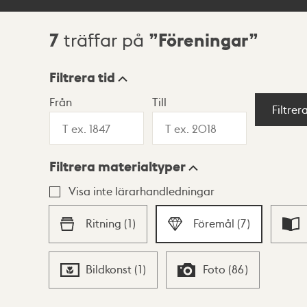
7
Föreningar
träffar på
Sökresultat
Filtrera tid
Från
Till
Visningsläge
Filtrer
Filtrera materialtyper
Lista
Karta
Visa inte lärarhandledningar
Ritning
(
1
)
Föremål
(
7
)
Bildkonst
(
1
)
Foto
(
86
)