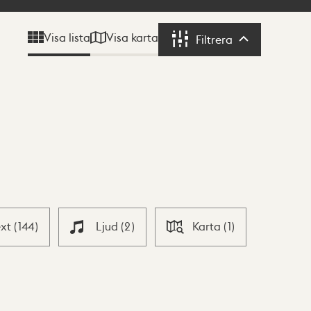
Visa karta
Visa lista
Filtrera
Filtrera
ext
(
144
)
Ljud
(
2
)
Karta
(
1
)