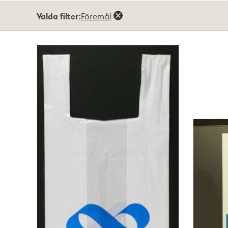
Totalt
Valda filter:
Föremål
7
träffar