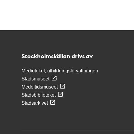
Kontakt
Stockholmskällan
Stockholmskällan drivs av
Medioteket, utbildningsförvaltningen
Stadsmuseet
Medeltidsmuseet
Stadsbiblioteket
Stadsarkivet