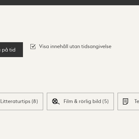
Visa innehåll utan tidsangivelse
a på tid
Litteraturtips
(
8
)
Film & rörlig bild
(
5
)
T