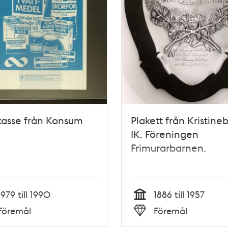
kasse från Konsum
Plakett från Kristine
IK. Föreningen
Frimurarbarnen.
1979 till 1990
1886 till 1957
Tid
Föremål
Föremål
Typ