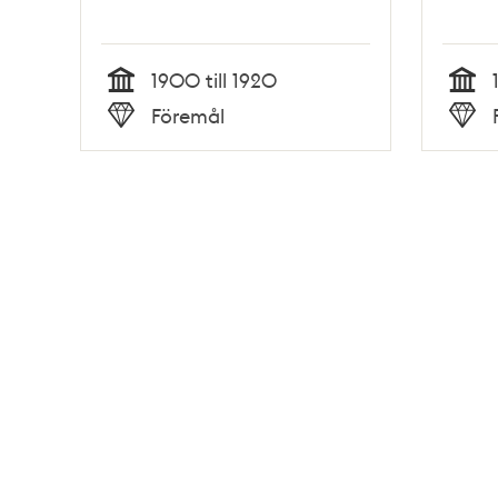
1900 till 1920
Tid
Tid
Föremål
Typ
Typ