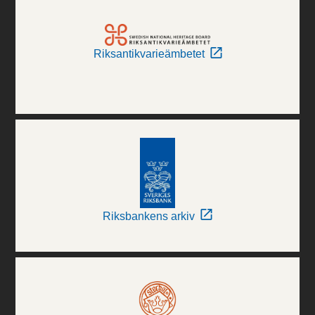
Riksantikvarieämbetet
Riksbankens arkiv