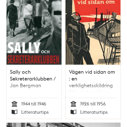
Sally och
Vägen vid sidan om
Sekreterarklubben /
: en
Jan Bergman
verklighetsskildring
från de hemlösas
värld / Katharina
1944 till 1946
1926 till 1956
Ottow
Tid
Tid
Litteraturtips
Litteraturtips
Typ
Typ