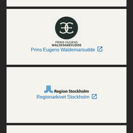
Prins Eugens Waldemarsudde
Regionarkivet Stockholm