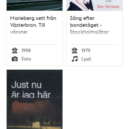
Marieberg sett från
Sång efter
Västerbron. Till
bondetåget -
vänster
Stockholmslåtar
bostadshusen
”Bacon-Hill” och
1998
1979
”Dragspelshuset”
Tid
Tid
Foto
Ljud
på Fyrverkarbacken
Typ
Typ
och till höger SvD-
huset.