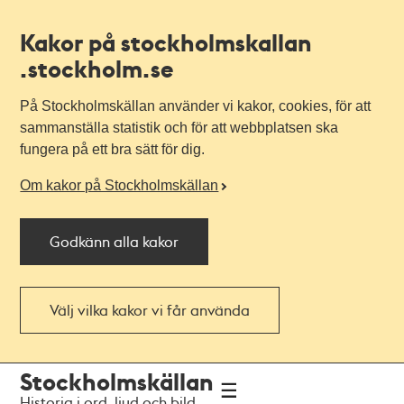
Kakor på stockholmskallan
.stockholm.se
På Stockholmskällan använder vi kakor, cookies, för att
sammanställa statistik och för att webbplatsen ska
fungera på ett bra sätt för dig.
Om kakor på Stockholmskällan
Godkänn alla kakor
Välj vilka kakor vi får använda
Till
Till
Stockholmskällan
navigationen
huvudinnehållet
Historia i ord, ljud och bild