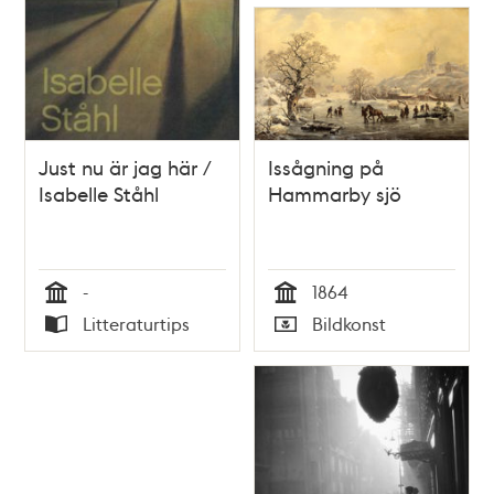
Just nu är jag här /
Issågning på
Isabelle Ståhl
Hammarby sjö
-
1864
Tid
Tid
Litteraturtips
Bildkonst
Typ
Typ