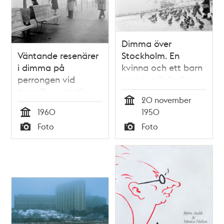
Dimma över
Väntande resenärer
Stockholm. En
i dimma på
kvinna och ett barn
perrongen vid
matar gräsänder
tunnelbanestation
20 november
Svedmyra.
Tid
1960
1950
Tid
Foto
Foto
Typ
Typ