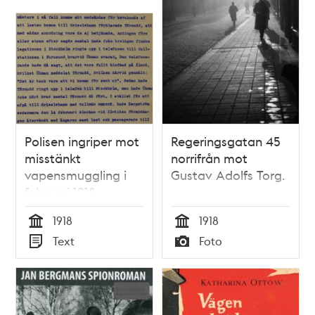
Polisen ingriper mot
Regeringsgatan 45
misstänkt
norrifrån mot
vapensmuggling i
Gustav Adolfs Torg.
februari 1918
1918
1918
Tid
Tid
Text
Foto
Typ
Typ