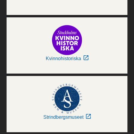
Kvinnohistoriska
Strindbergsmuseet