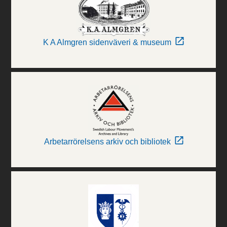
K A Almgren sidenväveri & museum
Arbetarrörelsens arkiv och bibliotek