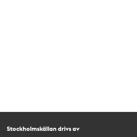
Kontakt
Stockholmskällan
Stockholmskällan drivs av