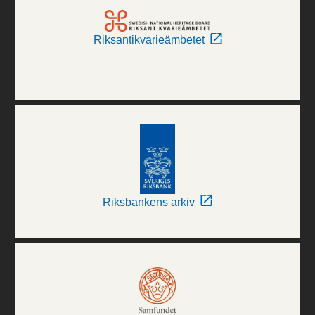
Riksantikvarieämbetet
Riksbankens arkiv