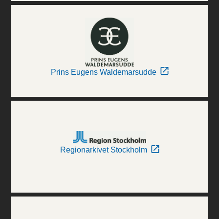
Prins Eugens Waldemarsudde
Regionarkivet Stockholm