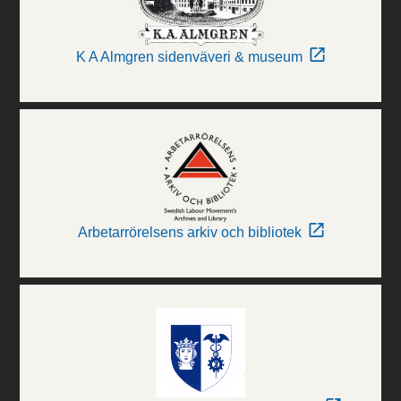
K A Almgren sidenväveri & museum
Arbetarrörelsens arkiv och bibliotek