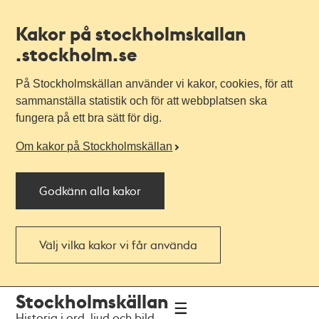
Kakor på stockholmskallan
.stockholm.se
På Stockholmskällan använder vi kakor, cookies, för att
sammanställa statistik och för att webbplatsen ska
fungera på ett bra sätt för dig.
Om kakor på Stockholmskällan
Godkänn alla kakor
Välj vilka kakor vi får använda
Till
Till
Stockholmskällan
navigationen
huvudinnehållet
Historia i ord, ljud och bild