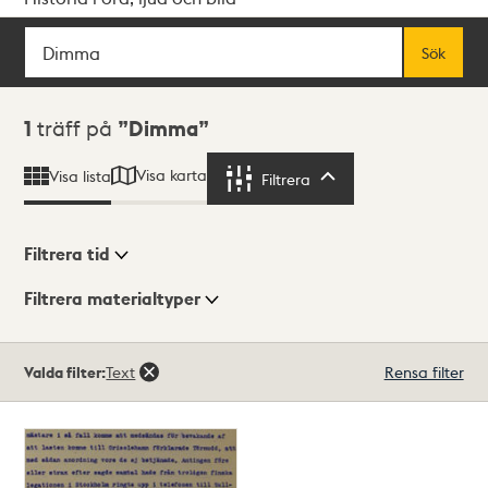
Sök
Fritextsök
Sök
Sökresultat
1
träff på
Dimma
Visa karta
Visa lista
Filtrera
Filtrera
Filtrera tid
Filtrera materialtyper
Visningsläge
Totalt
Valda filter:
Text
Rensa filter
1
träffar
Lista
Karta