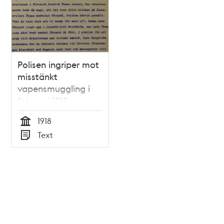
Polisen ingriper mot
misstänkt
vapensmuggling i
februari 1918
1918
Tid
Text
Typ