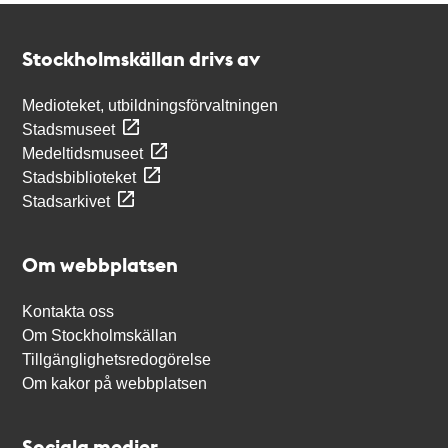
Kontakt
Stockholmskällan
Stockholmskällan drivs av
Medioteket, utbildningsförvaltningen
Stadsmuseet
Medeltidsmuseet
Stadsbiblioteket
Stadsarkivet
Om webbplatsen
Kontakta oss
Om Stockholmskällan
Tillgänglighetsredogörelse
Om kakor på webbplatsen
Sociala medier