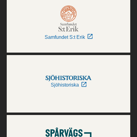
Samfundet S:t Erik
Sjöhistoriska