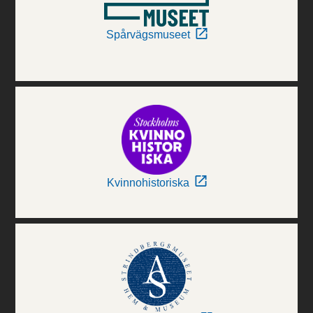
Spårvägsmuseet
Kvinnohistoriska