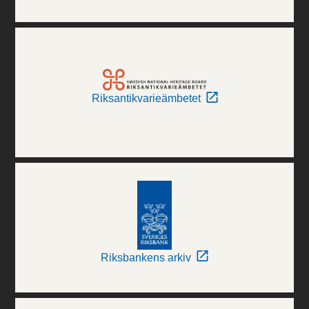
Riksantikvarieämbetet
Riksbankens arkiv