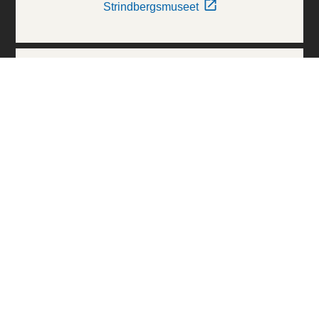
Strindbergsmuseet
Thielska Galleriet
Världskulturmuseerna