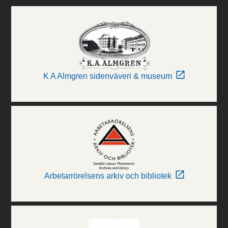
K A Almgren sidenväveri & museum
Arbetarrörelsens arkiv och bibliotek