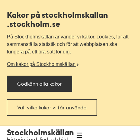
Kakor på stockholmskallan
.stockholm.se
På Stockholmskällan använder vi kakor, cookies, för att
sammanställa statistik och för att webbplatsen ska
fungera på ett bra sätt för dig.
Om kakor på Stockholmskällan
Godkänn alla kakor
Välj vilka kakor vi får använda
Till
Till
Stockholmskällan
navigationen
huvudinnehållet
Historia i ord, ljud och bild