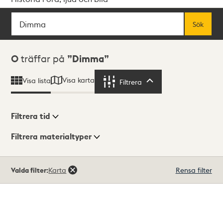
Sök
Fritextsök
Sök
Sökresultat
0
träffar på
Dimma
Visa karta
Visa lista
Filtrera
Filtrera
Filtrera tid
Filtrera materialtyper
Visningsläge
Totalt
Valda filter:
Karta
Rensa filter
0
träffar
Lista
Karta