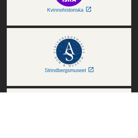
Kvinnohistoriska
Strindbergsmuseet
Thielska Galleriet