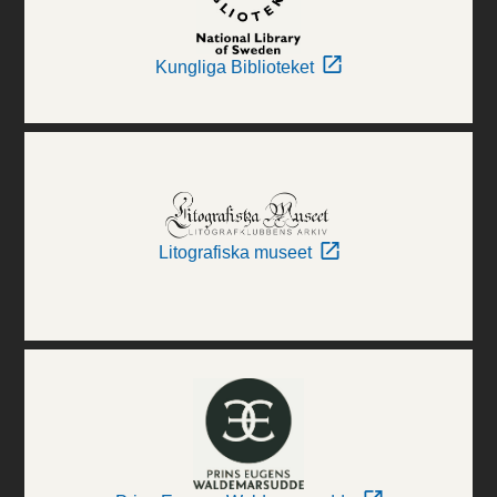
Kungliga Biblioteket
Litografiska museet