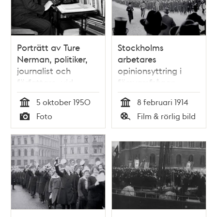
Porträtt av Ture
Stockholms
Nerman, politiker,
arbetares
journalist och
opinionsyttring i
författare, vid
försvarsfrågan
skrivmaskinen
5 oktober 1950
8 februari 1914
Tid
Tid
Foto
Film & rörlig bild
Typ
Typ