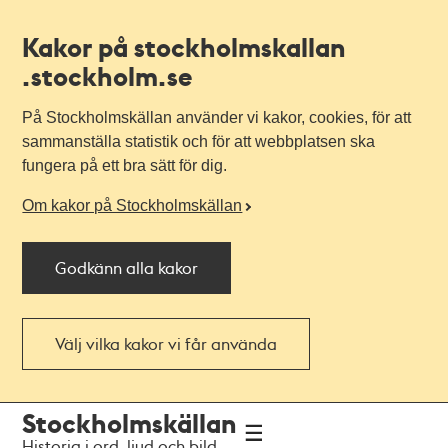
Kakor på stockholmskallan
.stockholm.se
På Stockholmskällan använder vi kakor, cookies, för att
sammanställa statistik och för att webbplatsen ska
fungera på ett bra sätt för dig.
Om kakor på Stockholmskällan
Godkänn alla kakor
Välj vilka kakor vi får använda
Till
Till
Stockholmskällan
navigationen
huvudinnehållet
Historia i ord, ljud och bild