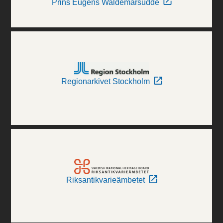
Prins Eugens Waldemarsudde
Regionarkivet Stockholm
Riksantikvarieämbetet