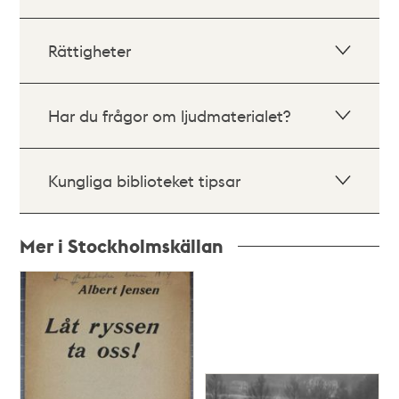
Rättigheter
Har du frågor om ljudmaterialet?
Kungliga biblioteket tipsar
Mer i Stockholmskällan
Relaterade
poster
och
teman