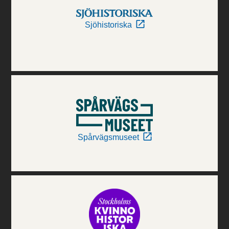
Sjöhistoriska
Spårvägsmuseet