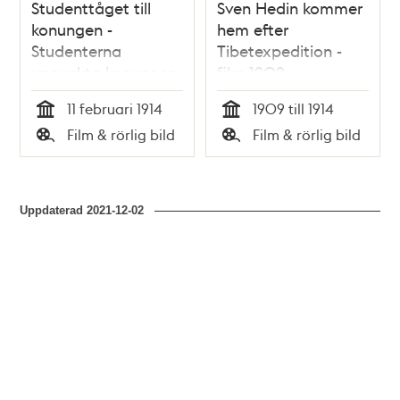
Studenttåget till
Sven Hedin kommer
konungen -
hem efter
Studenterna
Tibetexpedition -
uppvakta konungen
film 1909
den 11 februari 1914
11 februari 1914
1909 till 1914
Tid
Tid
Film & rörlig bild
Film & rörlig bild
Typ
Typ
Uppdaterad
2021-12-02