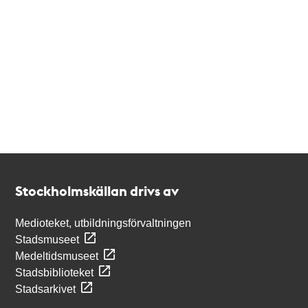
Kontakt
Stockholmskällan
Stockholmskällan drivs av
Medioteket, utbildningsförvaltningen
Stadsmuseet
Medeltidsmuseet
Stadsbiblioteket
Stadsarkivet