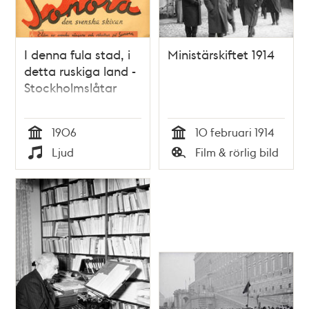
I denna fula stad, i
Ministärskiftet 1914
detta ruskiga land -
Stockholmslåtar
1906
10 februari 1914
Tid
Tid
Ljud
Film & rörlig bild
Typ
Typ