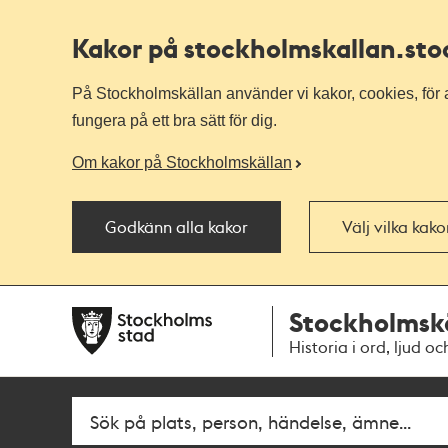
Kakor på stockholmskallan
.st
På Stockholmskällan använder vi kakor, cookies, för a
fungera på ett bra sätt för dig.
Om kakor på Stockholmskällan
Godkänn alla kakor
Välj vilka kak
Till
Till
Stockholmsk
navigationen
huvudinnehållet
Historia i ord, ljud oc
Fritextsök