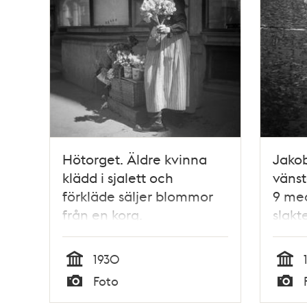
Hötorget. Äldre kvinna
Jakob
klädd i sjalett och
vänst
förkläde säljer blommor
9 me
från en korg.
slakte
kors
Malm
1930
skylt
Tid
Tid
Foto
Malm
Typ
Typ
Malmt