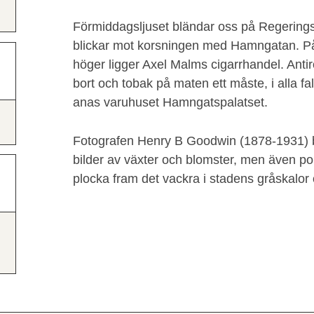
Förmiddagsljuset bländar oss på Regerings
blickar mot korsningen med Hamngatan. På
höger ligger Axel Malms cigarrhandel. Ant
bort och tobak på maten ett måste, i alla fall
anas varuhuset Hamngatspalatset.
Fotografen Henry B Goodwin (1878-1931) b
bilder av växter och blomster, men även por
plocka fram det vackra i stadens gråskalor