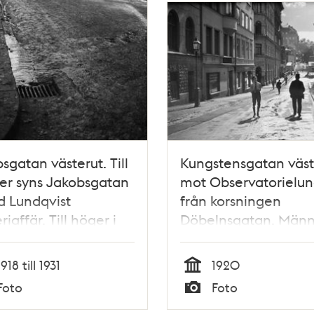
sgatan västerut. Till
Kungstensgatan väst
er syns Jakobsgatan
mot Observatorielu
d Lundqvist
från korsningen
riaffär. Till höger i
Döbelnsgatan. Männ
ningen mot
på gatan.
torgsgatan, en bad-
1918 till 1931
1920
 som gör reklam för
Tid
Foto
Foto
torgsbadet (på
Typ
orgsgatan 3).