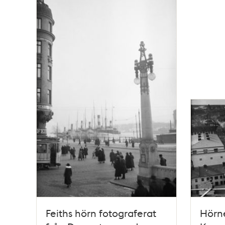
poster
och
teman
Feiths hörn fotograferat
Hörn