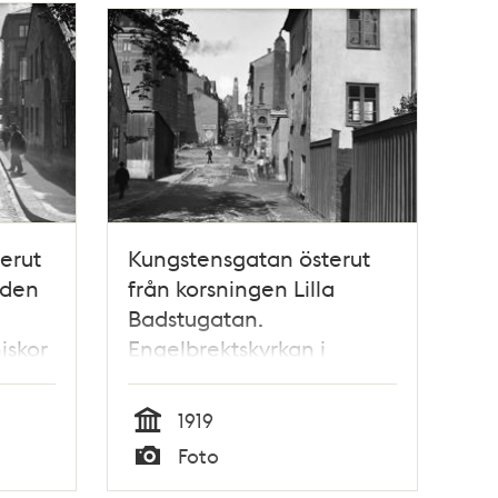
erut
Kungstensgatan österut
nden
från korsningen Lilla
Badstugatan.
iskor
Engelbrektskyrkan i
bakgrunden
1919
Tid
Foto
Typ