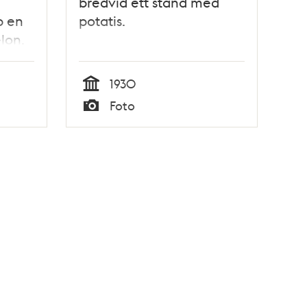
bredvid ett stånd med
p en
potatis.
lon.
1930
Tid
Foto
Typ