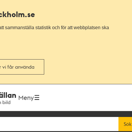
ockholm.se
tt sammanställa statistik och för att webbplatsen ska
or vi får använda
ällan
Meny
h bild
Sök