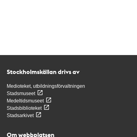
Kontakt
Stockholmskällan
Stockholmskällan drivs av
Medioteket, utbildningsförvaltningen
Stadsmuseet
Medeltidsmuseet
Stadsbiblioteket
Stadsarkivet
Om webbplatsen