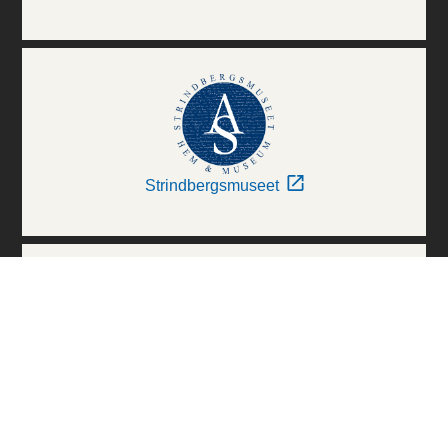
Strindbergsmuseet
Thielska Galleriet