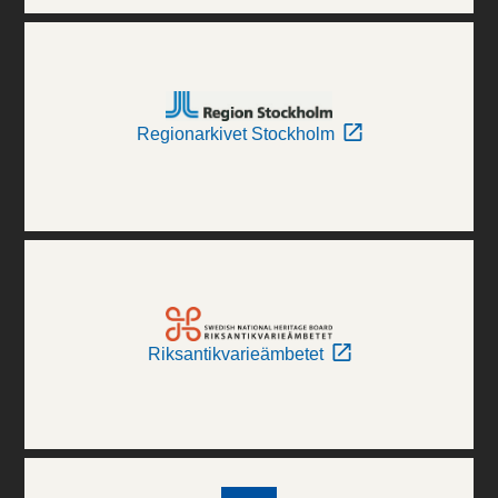
Regionarkivet Stockholm
Riksantikvarieämbetet