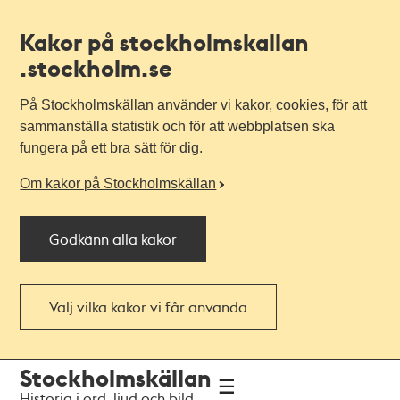
Kakor på stockholmskallan
.stockholm.se
På Stockholmskällan använder vi kakor, cookies, för att
sammanställa statistik och för att webbplatsen ska
fungera på ett bra sätt för dig.
Om kakor på Stockholmskällan
Godkänn alla kakor
Välj vilka kakor vi får använda
Till
Till
Stockholmskällan
navigationen
huvudinnehållet
Historia i ord, ljud och bild