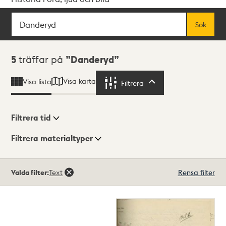
Sök
Fritextsök
Sök
Sökresultat
5
träffar på
Danderyd
Visa karta
Visa lista
Filtrera
Filtrera
Filtrera tid
Filtrera materialtyper
Visningsläge
Totalt
Valda filter:
Text
Rensa filter
5
träffar
Lista
Karta