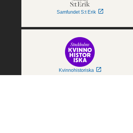
Samfundet S:t Erik
Kvinnohistoriska
Världskulturmuseerna