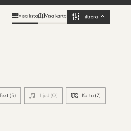
Visa karta
Visa lista
Filtrera
Filtrera
Text
(
5
)
Ljud
(
0
)
Karta
(
7
)