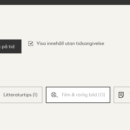
Visa innehåll utan tidsangivelse
a på tid
Litteraturtips
(
1
)
Film & rörlig bild
(
0
)