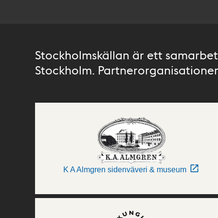
Stockholmskällan är ett samarbete
Stockholm. Partnerorganisationer 
K A Almgren sidenväveri & museum