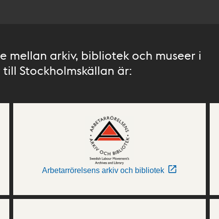
 mellan arkiv, bibliotek och museer i
till Stockholmskällan är:
Arbetarrörelsens arkiv och bibliotek