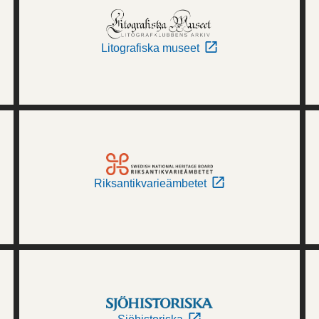
Litografiska museet
Riksantikvarieämbetet