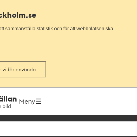
ockholm.se
tt sammanställa statistik och för att webbplatsen ska
or vi får använda
ällan
Meny
h bild