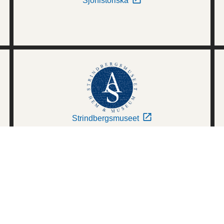
Sjöhistoriska
Strindbergsmuseet