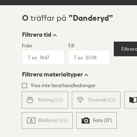
0
Danderyd
träffar på
Sökresultat
Filtrera tid
Från
Till
Visningsläge
Filtrer
Filtrera materialtyper
Lista
Karta
Visa inte lärarhandledningar
Ritning
(
0
)
Föremål
(
0
)
Bildkonst
(
0
)
Foto
(
17
)