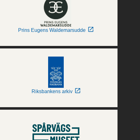
Prins Eugens Waldemarsudde
Riksbankens arkiv