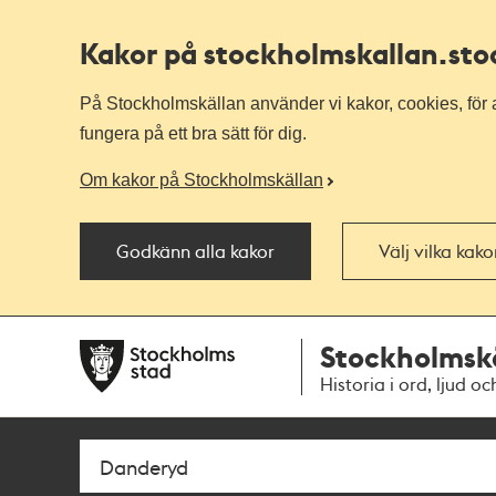
Kakor på stockholmskallan
.st
På Stockholmskällan använder vi kakor, cookies, för a
fungera på ett bra sätt för dig.
Om kakor på Stockholmskällan
Godkänn alla kakor
Välj vilka kak
Till
Till
Stockholmsk
navigationen
huvudinnehållet
Historia i ord, ljud oc
Sök
Fritextsök