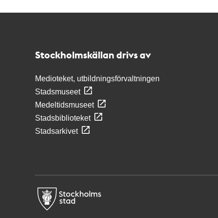
Kontakt
Stockholmskällan
Stockholmskällan drivs av
Medioteket, utbildningsförvaltningen
Stadsmuseet
Medeltidsmuseet
Stadsbiblioteket
Stadsarkivet