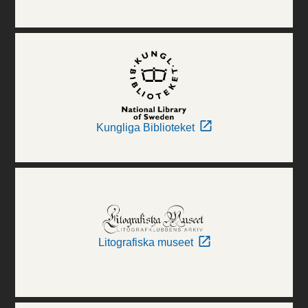
Kungliga Biblioteket
Litografiska museet