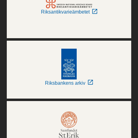
Riksantikvarieämbetet
Riksbankens arkiv