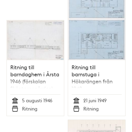
Ritning till
Ritning till
barndaghem i Årsta
barnstuga i
1946 (förskolan
Hökarängen från
Sköntorpsgården)
1949
5 augusti 1946
21 juni 1949
Tid
Tid
Ritning
Ritning
Typ
Typ