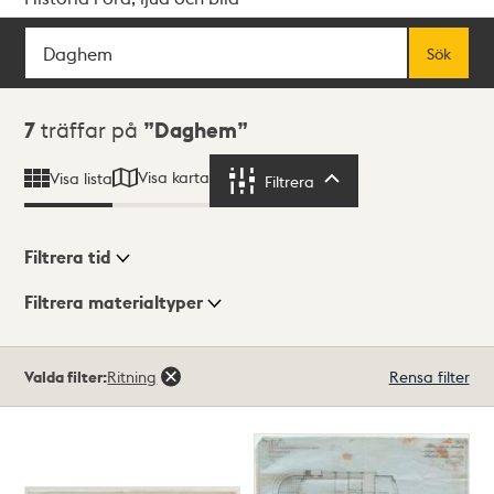
Sök
Fritextsök
Sök
Sökresultat
7
träffar på
Daghem
Visa karta
Visa lista
Filtrera
Filtrera
Filtrera tid
Filtrera materialtyper
Visningsläge
Totalt
Valda filter:
Ritning
Rensa filter
7
träffar
Lista
Karta