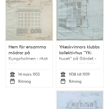
Hem för ensamma
Yrkeskvinnors klubbs
mödrar på
kollektivhus "YK-
Kungsholmen - ritat
huset" på Gärdet -
1933 av kvinnliga
ritningar 1938-1939
arkitektpionjärer
14 mars 1933
1938 till 1939
Tid
Tid
Ritning
Ritning
Typ
Typ