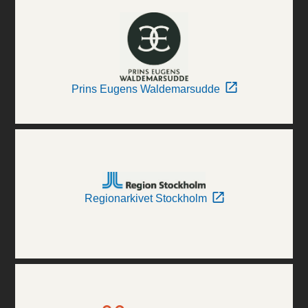
Prins Eugens Waldemarsudde
Regionarkivet Stockholm