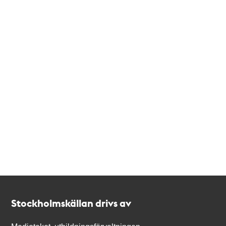
Kontakt
Stockholmskällan
Stockholmskällan drivs av