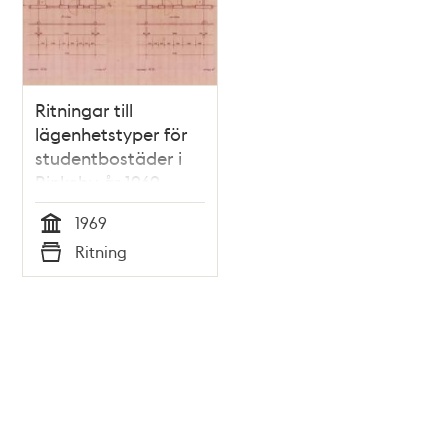
Ritningar till
lägenhetstyper för
studentbostäder i
Rinkeby år 1969
1969
Tid
Ritning
Typ