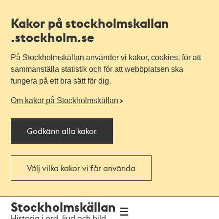
Kakor på stockholmskallan
.stockholm.se
På Stockholmskällan använder vi kakor, cookies, för att
sammanställa statistik och för att webbplatsen ska
fungera på ett bra sätt för dig.
Om kakor på Stockholmskällan
Godkänn alla kakor
Välj vilka kakor vi får använda
Till
Till
Stockholmskällan
navigationen
huvudinnehållet
Historia i ord, ljud och bild