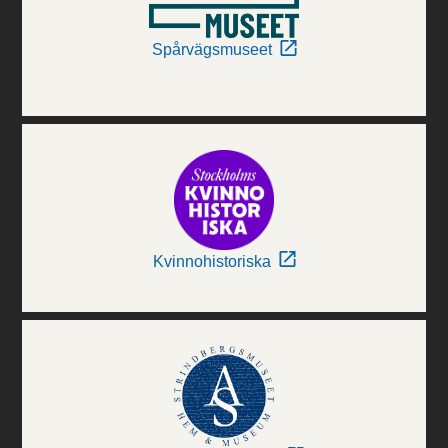
Spårvägsmuseet
Kvinnohistoriska