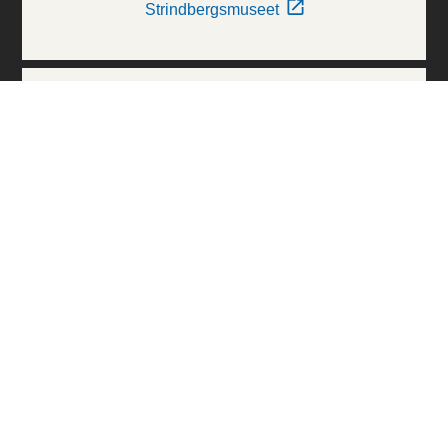
Strindbergsmuseet
Thielska Galleriet
Världskulturmuseerna