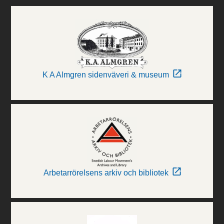
K A Almgren sidenväveri & museum
Arbetarrörelsens arkiv och bibliotek