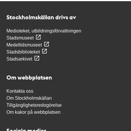
Kontakt
Stockholmskällan
Stockholmskällan drivs av
Medioteket, utbildningsförvaltningen
Stadsmuseet
Medeltidsmuseet
Stadsbiblioteket
Stadsarkivet
Om webbplatsen
Kontakta oss
Om Stockholmskällan
Tillgänglighetsredogörelse
Om kakor på webbplatsen
Sociala medier