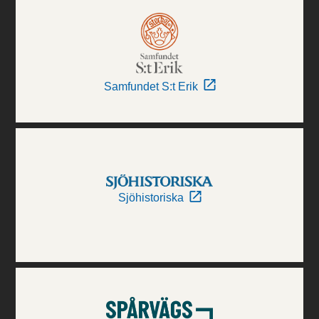
Samfundet S:t Erik
Sjöhistoriska