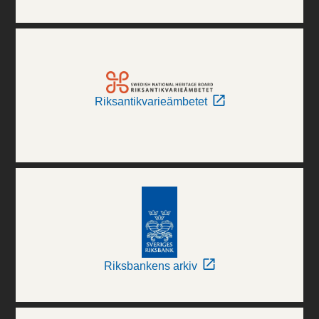
Riksantikvarieämbetet
Riksbankens arkiv