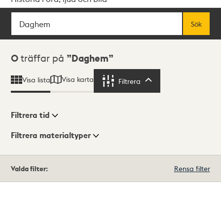
Sök
Fritextsök
Sök
Sökresultat
0
träffar på
Daghem
Visa karta
Visa lista
Filtrera
Filtrera
Filtrera tid
Filtrera materialtyper
Visningsläge
Totalt
Valda filter:
Rensa filter
0
träffar
Lista
Karta