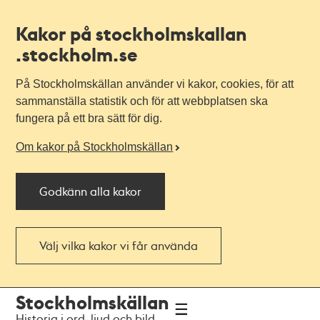
Kakor på stockholmskallan
.stockholm.se
På Stockholmskällan använder vi kakor, cookies, för att
sammanställa statistik och för att webbplatsen ska
fungera på ett bra sätt för dig.
Om kakor på Stockholmskällan
Godkänn alla kakor
Välj vilka kakor vi får använda
Till
Till
Stockholmskällan
navigationen
huvudinnehållet
Historia i ord, ljud och bild