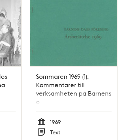
Hos
Sommaren 1969 (1):
na
Kommentarer till
verksamheten på Barnens
ö
1969
Tid
Text