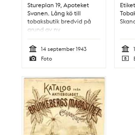
Stureplan 19, Apoteket
Etike
Svanen. Lång kö till
Tobak
tobaksbutik bredvid på
Skan
grund av ny
ransoneringsperiod och
att de munstyckslösa
14 september 1943
cigaretternas
Tid
Tid
Foto
poängvärde sänkts
Typ
Typ