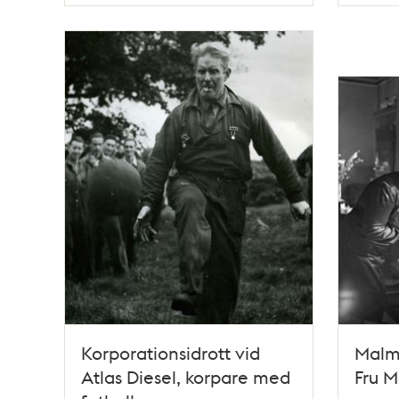
Typ
Typ
Korporationsidrott vid
Malms
Atlas Diesel, korpare med
Fru M