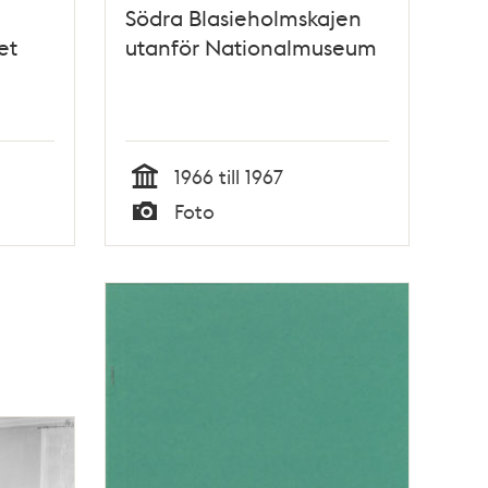
Södra Blasieholmskajen
et
utanför Nationalmuseum
1966 till 1967
Tid
Foto
Typ