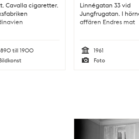
tt. Cavalla cigaretter.
Linnégatan 33 vid
sfabriken
Jungfrugatan. I hörn
dinavien
affären Endres mat
1890 till 1900
1961
Tid
Bildkonst
Foto
Typ