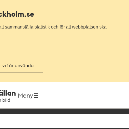
ockholm.se
tt sammanställa statistik och för att webbplatsen ska
or vi får använda
ällan
Meny
h bild