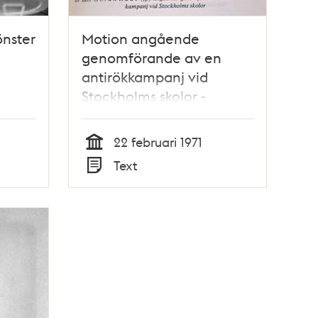
önster
Motion angående
genomförande av en
antirökkampanj vid
Stockholms skolor -
Stadsfullmäktige 1971
22 februari 1971
Tid
Text
Typ