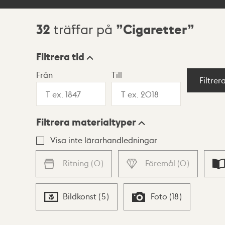
32
Cigaretter
träffar på
Sökresultat
Filtrera tid
Från
Till
Visningsläge
Filtrer
Filtrera materialtyper
Lista
Karta
Visa inte lärarhandledningar
Ritning
(
0
)
Föremål
(
0
)
Bildkonst
(
5
)
Foto
(
18
)