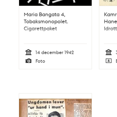
Maria Bangata 4,
Kamr
Tobaksmonopolet.
Hane
Cigarettpaket
Idrot
14 december 1942
Tid
Tid
Foto
Typ
Typ