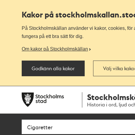
Kakor på stockholmskallan
.st
På Stockholmskällan använder vi kakor, cookies, för a
fungera på ett bra sätt för dig.
Om kakor på Stockholmskällan
Godkänn alla kakor
Välj vilka kak
Till
Till
Stockholmsk
navigationen
huvudinnehållet
Historia i ord, ljud oc
Sök
Fritextsök