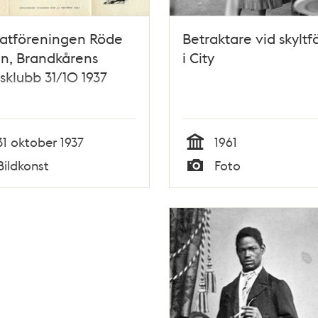
atföreningen Röde
Betraktare vid skyltf
n, Brandkårens
i City
tsklubb 31/10 1937
31 oktober 1937
1961
Tid
Bildkonst
Foto
Typ