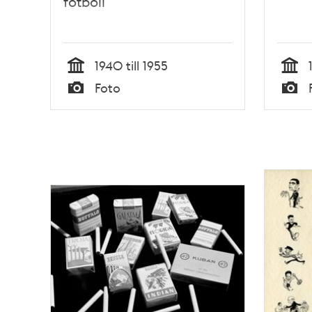
fotboll
1940 till 1955
Tid
Tid
Foto
Typ
Typ