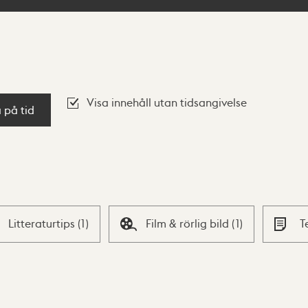
Visa innehåll utan tidsangivelse
a på tid
Litteraturtips
(
1
)
Film & rörlig bild
(
1
)
T