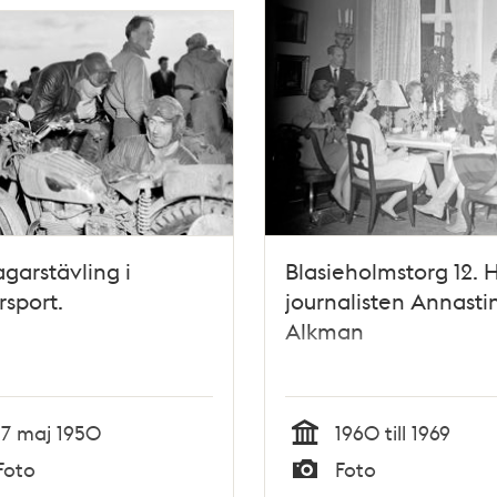
garstävling i
Blasieholmstorg 12. 
sport.
journalisten Annasti
Alkman
17 maj 1950
1960 till 1969
Tid
Foto
Foto