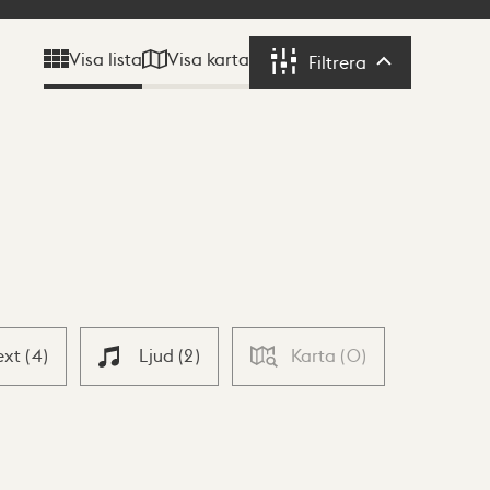
Visa karta
Visa lista
Filtrera
Filtrera
ext
(
4
)
Ljud
(
2
)
Karta
(
0
)