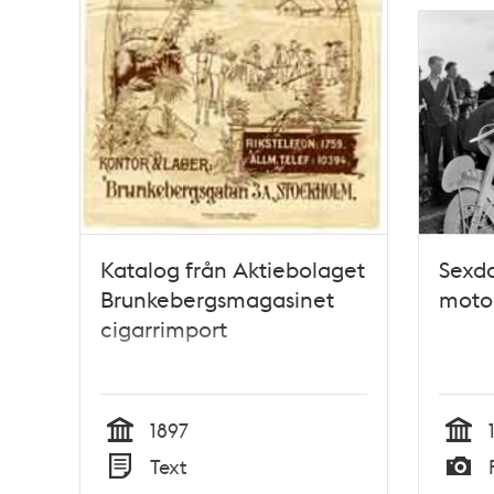
Katalog från Aktiebolaget
Sexda
Brunkebergsmagasinet
motor
cigarrimport
1897
Tid
Tid
Text