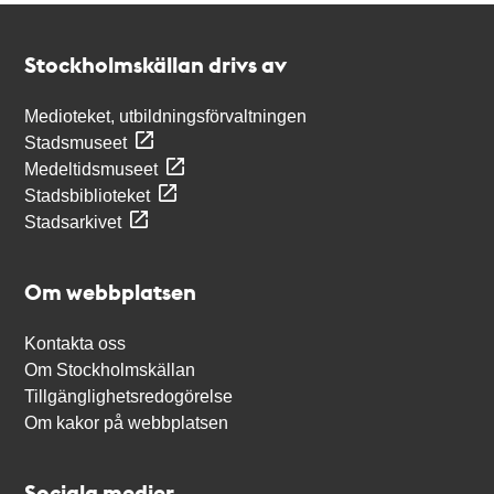
Kontakt
Stockholmskällan
Stockholmskällan drivs av
Medioteket, utbildningsförvaltningen
Stadsmuseet
Medeltidsmuseet
Stadsbiblioteket
Stadsarkivet
Om webbplatsen
Kontakta oss
Om Stockholmskällan
Tillgänglighetsredogörelse
Om kakor på webbplatsen
Sociala medier