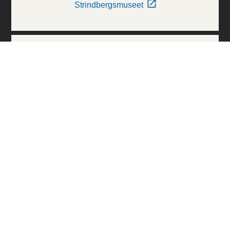
Strindbergsmuseet
Thielska Galleriet
Världskulturmuseerna