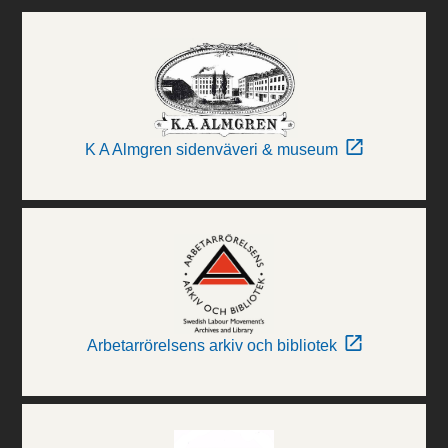
K A Almgren sidenväveri & museum
Arbetarrörelsens arkiv och bibliotek