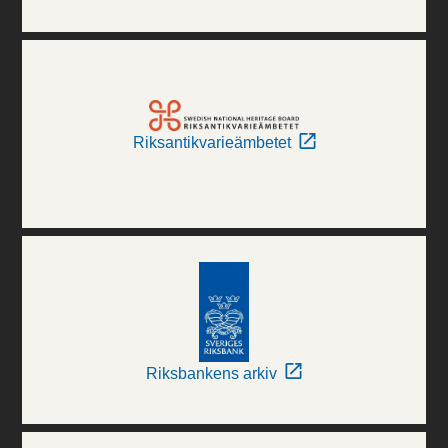
Riksantikvarieämbetet
Riksbankens arkiv