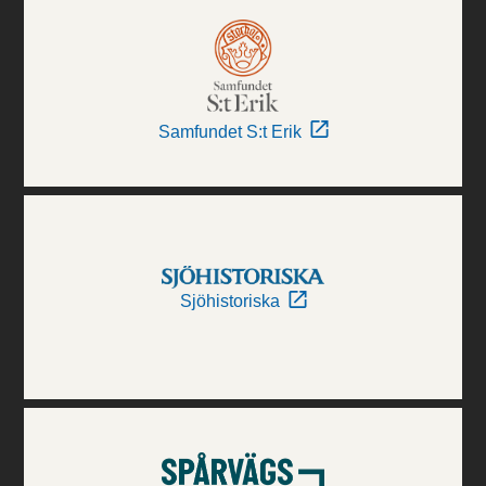
Samfundet S:t Erik
Sjöhistoriska