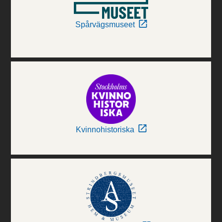
Spårvägsmuseet
Kvinnohistoriska