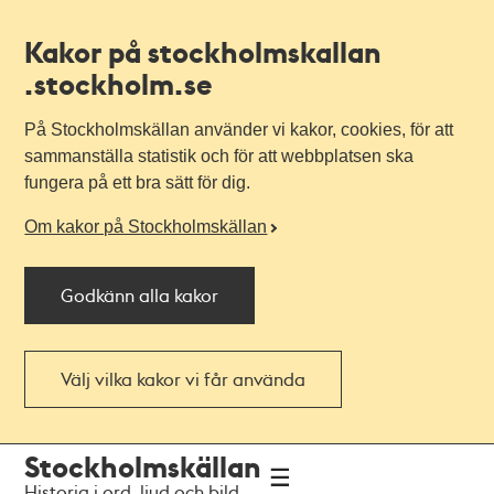
Kakor på stockholmskallan
.stockholm.se
På Stockholmskällan använder vi kakor, cookies, för att
sammanställa statistik och för att webbplatsen ska
fungera på ett bra sätt för dig.
Om kakor på Stockholmskällan
Godkänn alla kakor
Välj vilka kakor vi får använda
Till
Till
Stockholmskällan
navigationen
huvudinnehållet
Historia i ord, ljud och bild