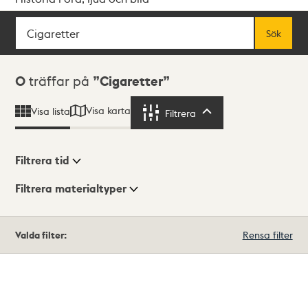
Sök
Fritextsök
Sök
Sökresultat
0
träffar på
Cigaretter
Visa karta
Visa lista
Filtrera
Filtrera
Filtrera tid
Filtrera materialtyper
Visningsläge
Totalt
Valda filter:
Rensa filter
0
träffar
Lista
Karta