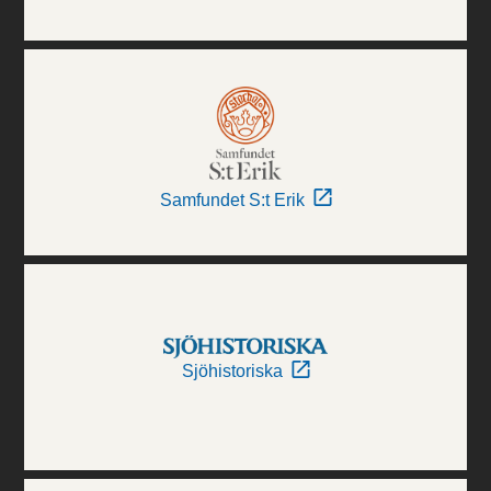
Samfundet S:t Erik
Sjöhistoriska