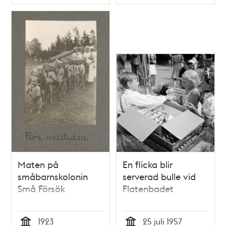
Typ
Typ
Maten på
En flicka blir
småbarnskolonin
serverad bulle vid
Små Försök
Flatenbadet
1923
25 juli 1957