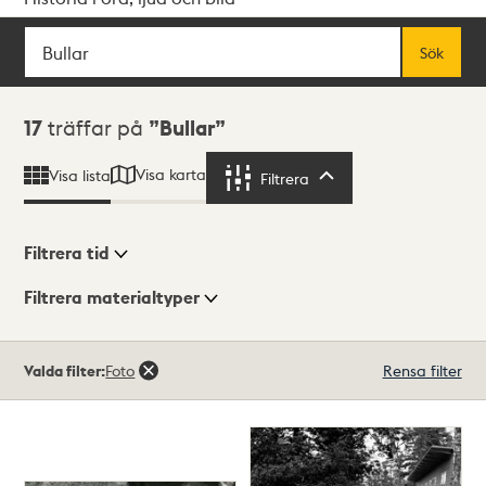
Sök
Fritextsök
Sök
Sökresultat
17
träffar på
Bullar
Visa karta
Visa lista
Filtrera
Filtrera
Filtrera tid
Filtrera materialtyper
Visningsläge
Totalt
Valda filter:
Foto
Rensa filter
17
träffar
Lista
Karta