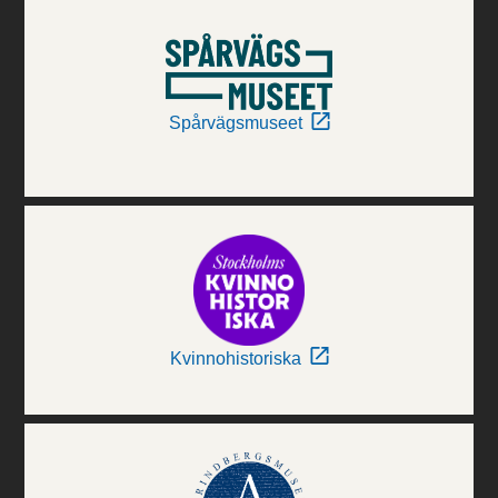
Spårvägsmuseet
Kvinnohistoriska