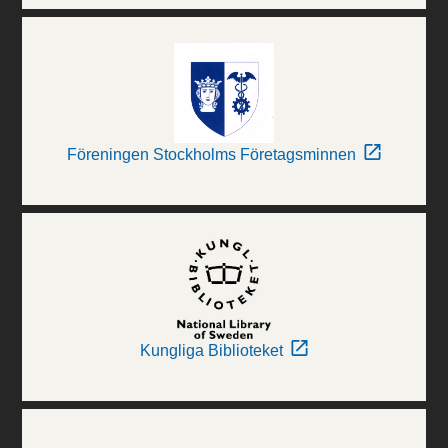
Föreningen Stockholms Företagsminnen
Kungliga Biblioteket