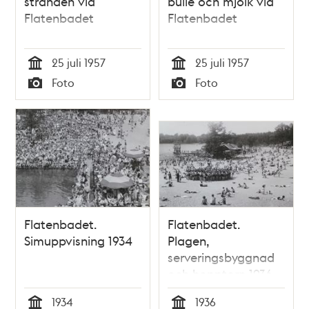
stranden vid
bulle och mjölk vid
Flatenbadet
Flatenbadet
25 juli 1957
25 juli 1957
Tid
Tid
Foto
Foto
Typ
Typ
Flatenbadet.
Flatenbadet.
Simuppvisning 1934
Plagen,
serveringsbyggnad
och hopptorn 1936
1934
1936