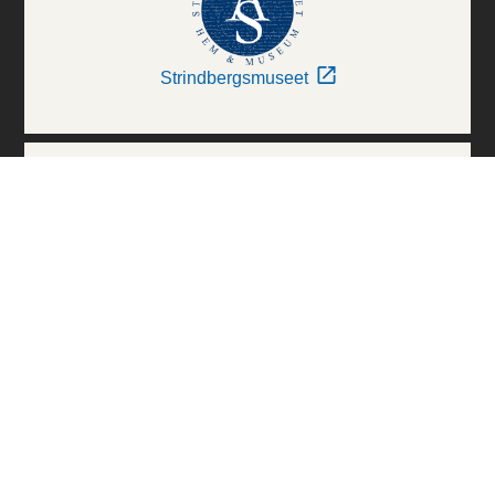
Strindbergsmuseet
Thielska Galleriet
Världskulturmuseerna