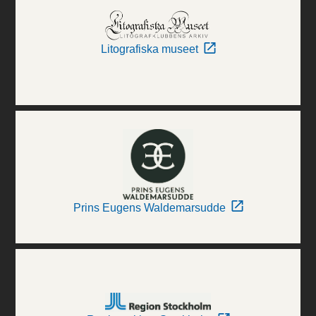
Litografiska museet
Prins Eugens Waldemarsudde