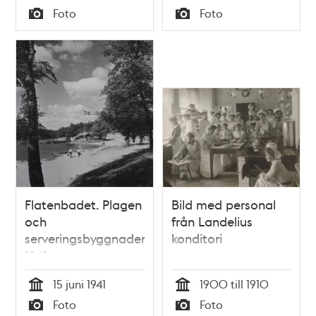
Tid
Tid
Foto
Foto
Typ
Typ
Flatenbadet. Plagen
Bild med personal
och
från Landelius
serveringsbyggnaden
konditori
1941
15 juni 1941
1900 till 1910
Tid
Tid
Foto
Foto