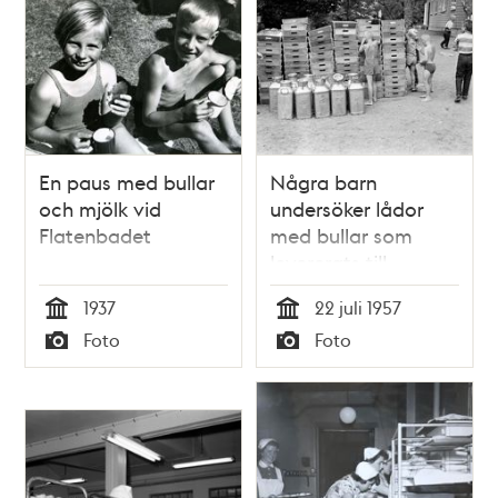
En paus med bullar
Några barn
och mjölk vid
undersöker lådor
Flatenbadet
med bullar som
levererats till
Flatenbadet
1937
22 juli 1957
Tid
Tid
Foto
Foto
Typ
Typ