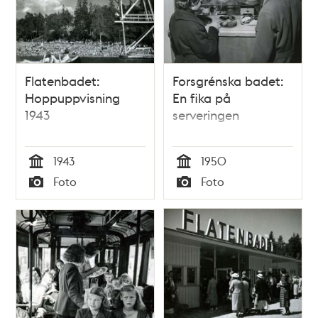
Flatenbadet:
Forsgrénska badet:
Hoppuppvisning
En fika på
1943
serveringen
1943
1950
Tid
Tid
Foto
Foto
Typ
Typ