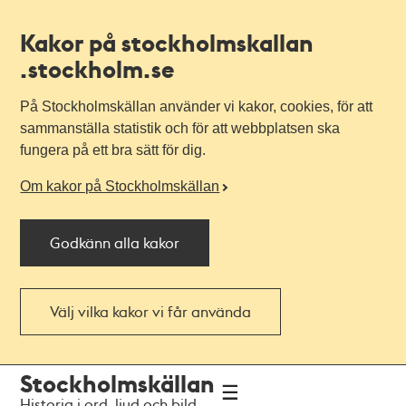
Kakor på stockholmskallan
.stockholm.se
På Stockholmskällan använder vi kakor, cookies, för att
sammanställa statistik och för att webbplatsen ska
fungera på ett bra sätt för dig.
Om kakor på Stockholmskällan
Godkänn alla kakor
Välj vilka kakor vi får använda
Till
Till
Stockholmskällan
navigationen
huvudinnehållet
Historia i ord, ljud och bild