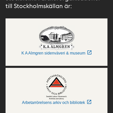
till Stockholmskällan är:
K A Almgren sidenväveri & museum
Arbetarrörelsens arkiv och bibliotek