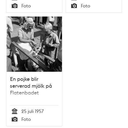
Tid
Tid
Foto
Foto
Typ
Typ
En pojke blir
serverad mjölk på
Flatenbadet
25 juli 1957
Tid
Foto
Typ