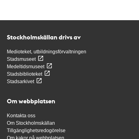
Kontakt
Stockholmskällan
Stockholmskällan drivs av
Medioteket, utbildningsförvaltningen
Stadsmuseet
Medeltidsmuseet
Stadsbiblioteket
Stadsarkivet
Om webbplatsen
Kontakta oss
Om Stockholmskällan
Tillgänglighetsredogörelse
Om kakor på webbplatsen