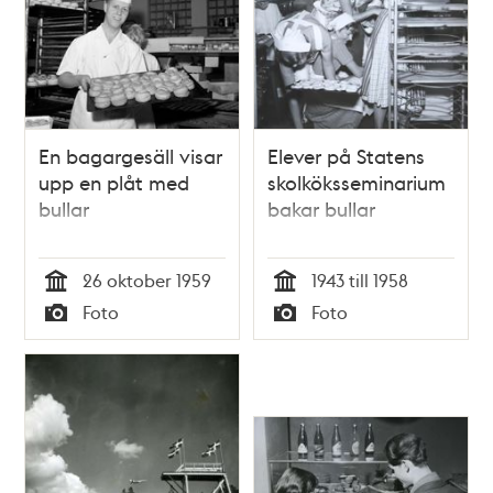
En bagargesäll visar
Elever på Statens
upp en plåt med
skolköksseminarium
bullar
bakar bullar
26 oktober 1959
1943 till 1958
Tid
Tid
Foto
Foto
Typ
Typ