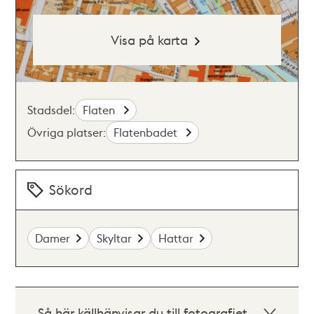
Visa på karta
Stadsdel:
Flaten
Övriga platser:
Flatenbadet
Sökord
Damer
Skyltar
Hattar
Så här källhänvisar du till fotografiet