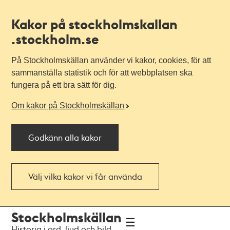
Kakor på stockholmskallan
.stockholm.se
På Stockholmskällan använder vi kakor, cookies, för att
sammanställa statistik och för att webbplatsen ska
fungera på ett bra sätt för dig.
Om kakor på Stockholmskällan
Godkänn alla kakor
Välj vilka kakor vi får använda
Till
Till
Stockholmskällan
navigationen
huvudinnehållet
Historia i ord, ljud och bild