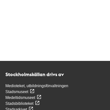
Kontakt
Stockholmskällan
Stockholmskällan drivs av
Medioteket, utbildningsförvaltningen
Stadsmuseet
Medeltidsmuseet
Stadsbiblioteket
Stadsarkivet