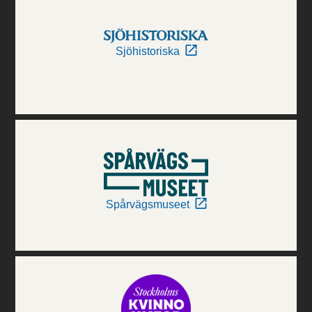
Sjöhistoriska
Spårvägsmuseet