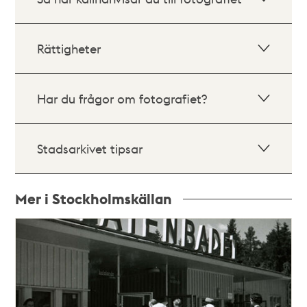
Rättigheter
Har du frågor om fotografiet?
Stadsarkivet tipsar
Mer i Stockholmskällan
Relaterade
poster
och
teman