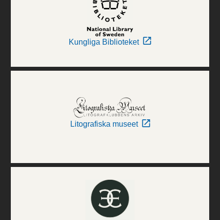
Kungliga Biblioteket
Litografiska museet