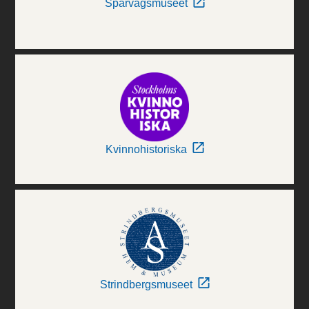
Spårvägsmuseet
Kvinnohistoriska
Strindbergsmuseet