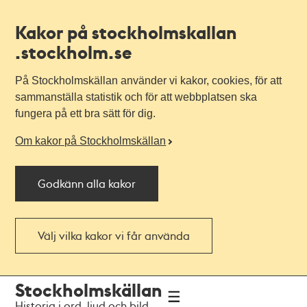
Kakor på stockholmskallan
.stockholm.se
På Stockholmskällan använder vi kakor, cookies, för att
sammanställa statistik och för att webbplatsen ska
fungera på ett bra sätt för dig.
Om kakor på Stockholmskällan
Godkänn alla kakor
Välj vilka kakor vi får använda
Till
Till
Stockholmskällan
navigationen
huvudinnehållet
Historia i ord, ljud och bild