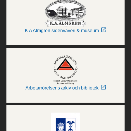
K A Almgren sidenväveri & museum
Arbetarrörelsens arkiv och bibliotek