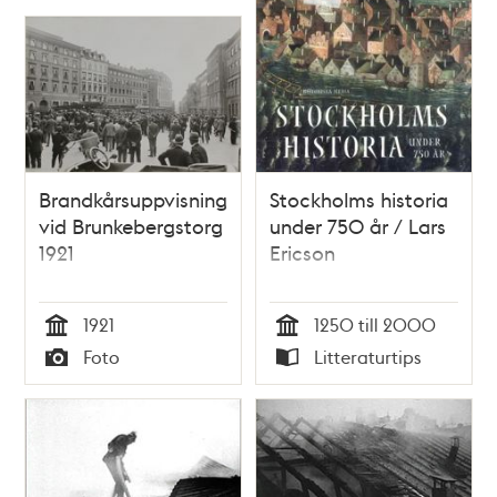
Brandkårsuppvisning
Stockholms historia
vid Brunkebergstorg
under 750 år / Lars
1921
Ericson
1921
1250 till 2000
Tid
Tid
Foto
Litteraturtips
Typ
Typ