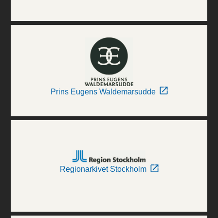
Prins Eugens Waldemarsudde
Regionarkivet Stockholm