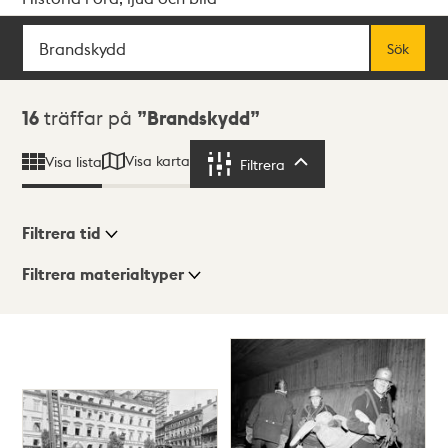
Sök
Fritextsök
Sök
Sökresultat
16
träffar på
Brandskydd
Visa karta
Visa lista
Filtrera
Filtrera
Filtrera tid
Filtrera materialtyper
Visningsläge
Totalt
16
träffar
Lista
Karta