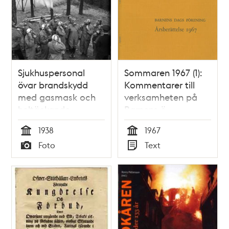
Sjukhuspersonal
Sommaren 1967 (1):
övar brandskydd
Kommentarer till
med gasmask och
verksamheten på
heltäckande
Barnens ö
skyddskläder
1938
1967
utomhus.
Tid
Tid
Foto
Text
Typ
Typ