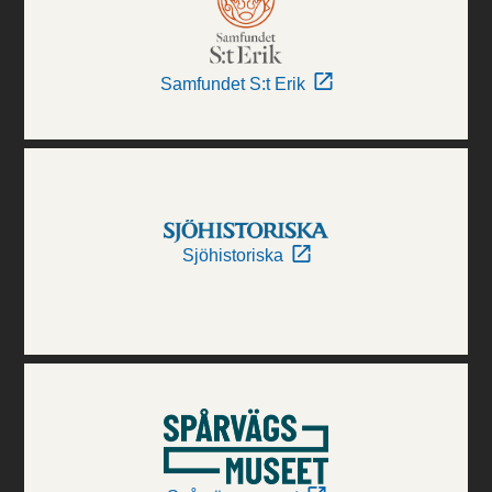
Samfundet S:t Erik
Sjöhistoriska