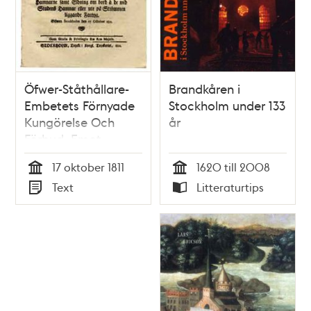
Öfwer-Ståthållare-
Brandkåren i
Embetets Förnyade
Stockholm under 133
Kungörelse Och
år
Förbud, Emot
Owarsamt
17 oktober 1811
1620 till 2008
umgående med Eld,
Tid
Tid
Text
Litteraturtips
Tobaks rökning på
Typ
Typ
förbudne ställen,
olofligt Skjutande
inom och wid
Staden, Fartygs
tjärande i
Hamnarne samt
Eldning om bord....