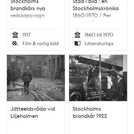
Stockholms
Stad i bild : en
brandkårs nya
Stockholmskrönika
redskapsvagn
1860-1970 / Per
Anders Fogelström
1917
1860 till 1970
Tid
Tid
Film & rörlig bild
Litteraturtips
Typ
Typ
Jätteeldsvåda vid
Stockholms
Liljeholmen
brandkår 1922