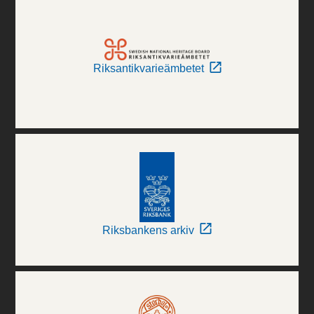
Riksantikvarieämbetet
Riksbankens arkiv