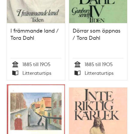
I främmande land /
Dörrar som öppnas
Tora Dahl
/ Tora Dahl
1885 till 1905
1885 till 1905
Tid
Tid
Litteraturtips
Litteraturtips
Typ
Typ