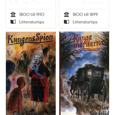
Anders Fogelström
minnen / C. J. Ulrich
1800 till 1910
1800 till 1899
Tid
Tid
Litteraturtips
Litteraturtips
Typ
Typ