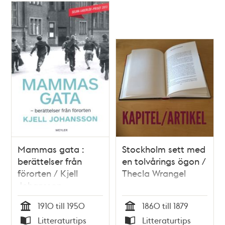
Mammas gata :
Stockholm sett med
berättelser från
en tolvårings ögon /
förorten / Kjell
Thecla Wrangel
Johansson
1910 till 1950
1860 till 1879
Tid
Tid
Litteraturtips
Litteraturtips