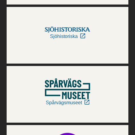
Sjöhistoriska
Spårvägsmuseet