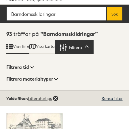
Sök
Fritextsök
Sök
Sökresultat
93
träffar på
Barndomsskildringar
Visa karta
Visa lista
Filtrera
Filtrera
Filtrera tid
Filtrera materialtyper
Visningsläge
Totalt
Valda filter:
Litteraturtips
Rensa filter
93
träffar
Lista
Karta