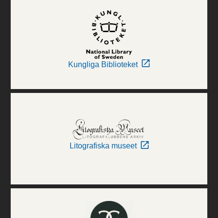
Kungliga Biblioteket
Litografiska museet