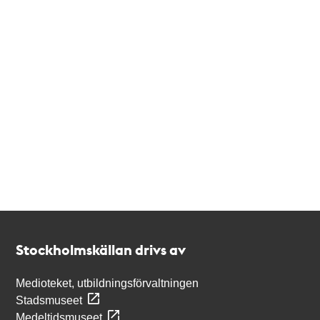
Kontakt
Stockholmskällan
Stockholmskällan drivs av
Medioteket, utbildningsförvaltningen
Stadsmuseet
Medeltidsmuseet