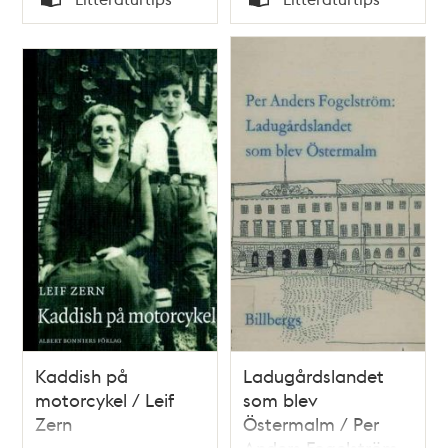
Typ
Typ
Kaddish på
Ladugårdslandet
motorcykel / Leif
som blev
Zern
Östermalm / Per
Anders Fogelström