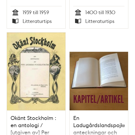
1939 till 1959
1400 till 1930
Tid
Tid
Litteraturtips
Litteraturtips
Typ
Typ
Okänt Stockholm :
En
en antologi /
Ladugårdslandspojkes
[utgiven av] Per
anteckningar och