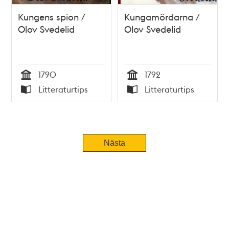
Kungens spion /
Kungamördarna /
Olov Svedelid
Olov Svedelid
1790
1792
Tid
Tid
Litteraturtips
Litteraturtips
Typ
Typ
Nästa