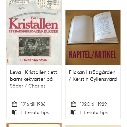
Leva i Kristallen : ett
Flickan i trädgården
barnrikekvarter på
/ Kerstin Gyllensvärd
Söder / Charles
Kassman
1916 till 1986
1920 till 1929
Tid
Tid
Litteraturtips
Litteraturtips
Typ
Typ