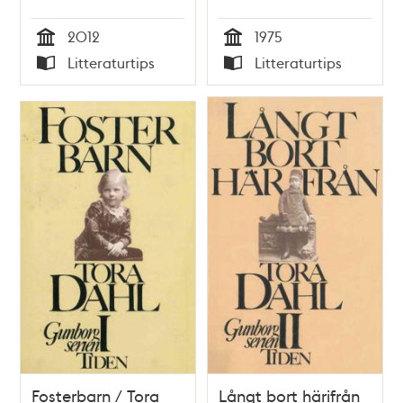
2012
1975
Tid
Tid
Litteraturtips
Litteraturtips
Typ
Typ
Fosterbarn / Tora
Långt bort härifrån