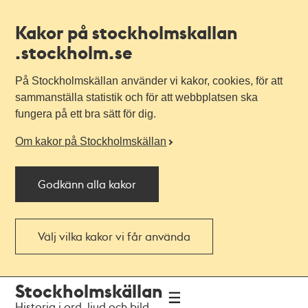
Kakor på stockholmskallan
.stockholm.se
På Stockholmskällan använder vi kakor, cookies, för att
sammanställa statistik och för att webbplatsen ska
fungera på ett bra sätt för dig.
Om kakor på Stockholmskällan
Godkänn alla kakor
Välj vilka kakor vi får använda
Till
Till
Stockholmskällan
navigationen
huvudinnehållet
Historia i ord, ljud och bild