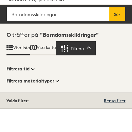
Sök
Fritextsök
Sök
Sökresultat
0
träffar på
Barndomsskildringar
Visa karta
Visa lista
Filtrera
Filtrera
Filtrera tid
Filtrera materialtyper
Visningsläge
Totalt
Valda filter:
Rensa filter
0
träffar
Lista
Karta