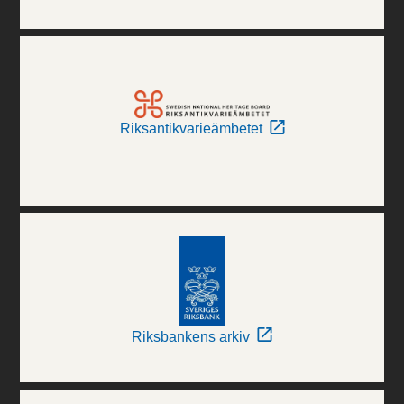
Riksantikvarieämbetet
Riksbankens arkiv