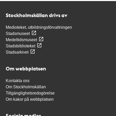
Kontakt
Stockholmskällan
Stockholmskällan drivs av
Medioteket, utbildningsförvaltningen
Stadsmuseet
Medeltidsmuseet
Stadsbiblioteket
Stadsarkivet
Om webbplatsen
Kontakta oss
Om Stockholmskällan
Tillgänglighetsredogörelse
Om kakor på webbplatsen
Sociala medier