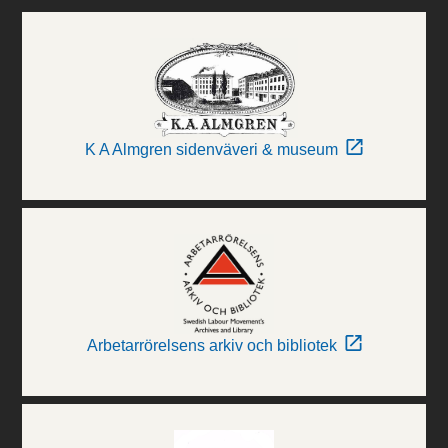
K A Almgren sidenväveri & museum
Arbetarrörelsens arkiv och bibliotek