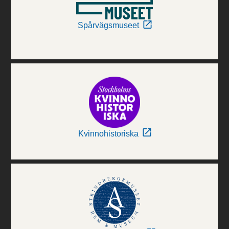
Spårvägsmuseet
Kvinnohistoriska