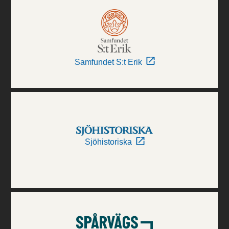
Samfundet S:t Erik
Sjöhistoriska