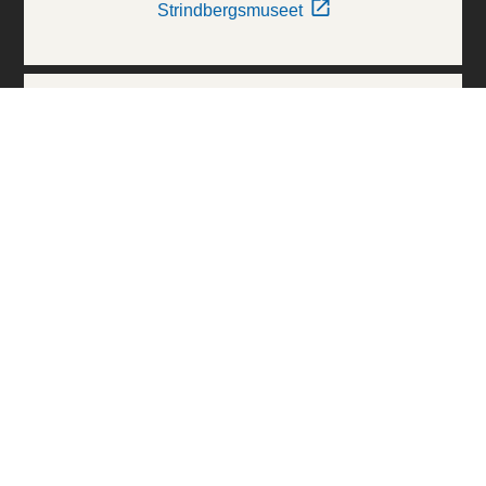
Strindbergsmuseet
Thielska Galleriet
Världskulturmuseerna