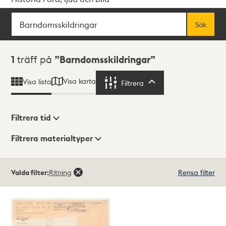
Sök
Fritextsök
Sök
Sökresultat
1
träff på
Barndomsskildringar
Visa karta
Visa lista
Filtrera
Filtrera
Filtrera tid
Filtrera materialtyper
Visningsläge
Totalt
Valda filter:
Ritning
Rensa filter
1
träffar
Lista
Karta