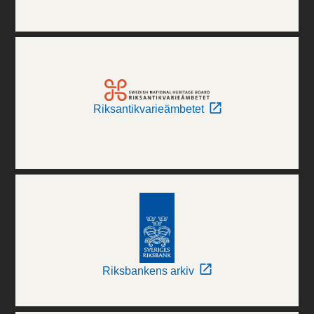
Riksantikvarieämbetet
Riksbankens arkiv