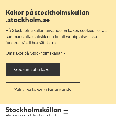
Kakor på stockholmskallan
.stockholm.se
På Stockholmskällan använder vi kakor, cookies, för att
sammanställa statistik och för att webbplatsen ska
fungera på ett bra sätt för dig.
Om kakor på Stockholmskällan
Godkänn alla kakor
Välj vilka kakor vi får använda
Till
Till
Stockholmskällan
navigationen
huvudinnehållet
Historia i ord, ljud och bild