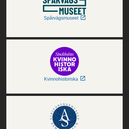
Spårvägsmuseet
Kvinnohistoriska