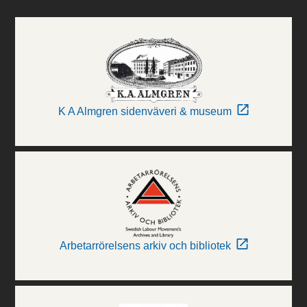
K A Almgren sidenväveri & museum
Arbetarrörelsens arkiv och bibliotek