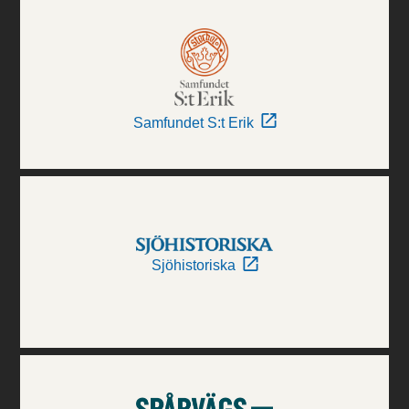
Samfundet S:t Erik
Sjöhistoriska