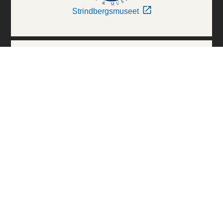
Strindbergsmuseet
Thielska Galleriet
Världskulturmuseerna