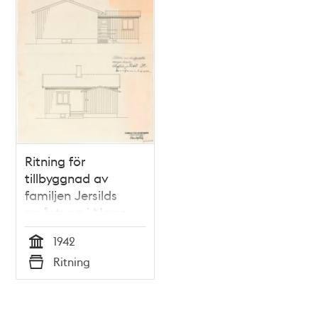
Ritning för
tillbyggnad av
familjen Jersilds
småstuga i Norra
Ängby 1942
1942
Tid
Ritning
Typ