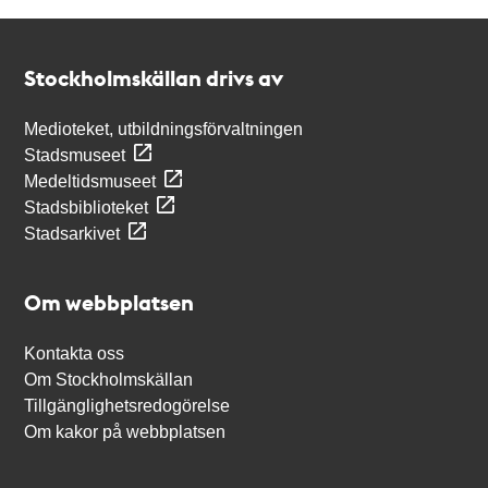
Kontakt
Stockholmskällan
Stockholmskällan drivs av
Medioteket, utbildningsförvaltningen
Stadsmuseet
Medeltidsmuseet
Stadsbiblioteket
Stadsarkivet
Om webbplatsen
Kontakta oss
Om Stockholmskällan
Tillgänglighetsredogörelse
Om kakor på webbplatsen