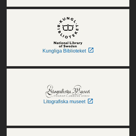
Kungliga Biblioteket
Litografiska museet