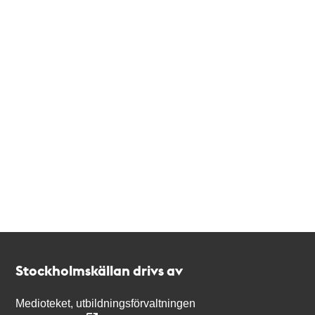
Kontakt
Stockholmskällan
Stockholmskällan drivs av
Medioteket, utbildningsförvaltningen