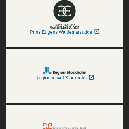
Prins Eugens Waldemarsudde
Regionarkivet Stockholm