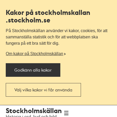
Kakor på stockholmskallan
.stockholm.se
På Stockholmskällan använder vi kakor, cookies, för att
sammanställa statistik och för att webbplatsen ska
fungera på ett bra sätt för dig.
Om kakor på Stockholmskällan
Godkänn alla kakor
Välj vilka kakor vi får använda
Till
Till
Stockholmskällan
navigationen
huvudinnehållet
Historia i ord, ljud och bild