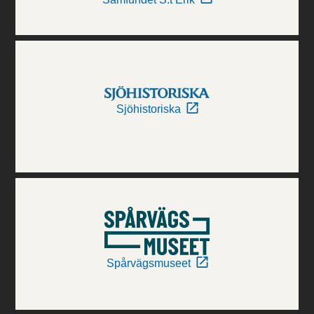
Sjöhistoriska
Spårvägsmuseet