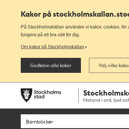
Kakor på stockholmskallan
.st
På Stockholmskällan använder vi kakor, cookies, för a
fungera på ett bra sätt för dig.
Om kakor på Stockholmskällan
Godkänn alla kakor
Välj vilka kak
Till
Till
Stockholmsk
navigationen
huvudinnehållet
Historia i ord, ljud oc
Sök
Fritextsök