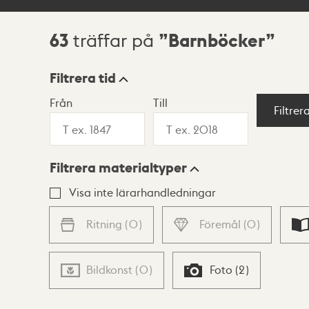
63
Barnböcker
träffar på
Sökresultat
Filtrera tid
Från
Till
Visningsläge
Filtrer
Filtrera materialtyper
Lista
Karta
Visa inte lärarhandledningar
Ritning
(
0
)
Föremål
(
0
)
Bildkonst
(
0
)
Foto
(
2
)