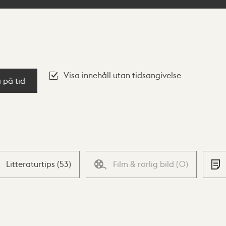
Visa innehåll utan tidsangivelse
a på tid
Litteraturtips
(
53
)
Film & rörlig bild
(
0
)