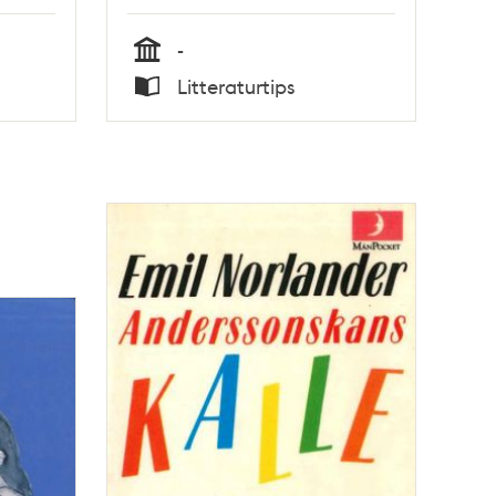
-
Tid
Litteraturtips
Typ