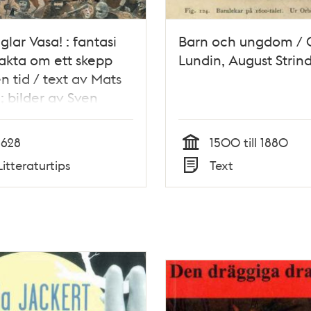
glar Vasa! : fantasi
Barn och ungdom / 
akta om ett skepp
Lundin, August Strin
n tid / text av Mats
; bilder av Sven
vist ; faktaunderlag
aktatext av Birgitta
1628
1500 till 1880
 m.fl.
Tid
Litteraturtips
Text
Typ