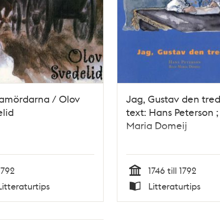
amördarna / Olov
Jag, Gustav den tred
lid
text: Hans Peterson ; 
Maria Domeij
1792
1746 till 1792
Tid
Litteraturtips
Litteraturtips
Typ