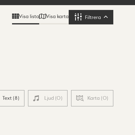
Visa karta
Visa lista
Filtrera
Filtrera
Text
(
8
)
Ljud
(
0
)
Karta
(
0
)