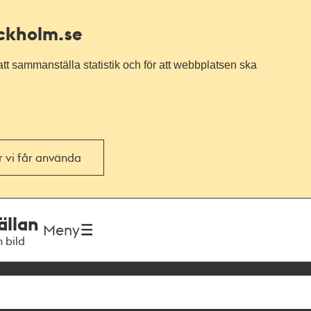
ockholm.se
tt sammanställa statistik och för att webbplatsen ska
or vi får använda
ällan
Meny
h bild