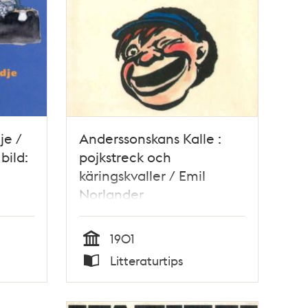
je /
Anderssonskans Kalle :
bild:
pojkstreck och
käringskvaller / Emil
Norlander
1901
Tid
Litteraturtips
Typ