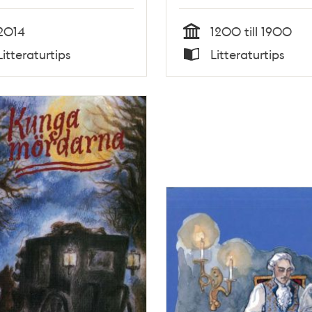
Björkum
2014
1200 till 1900
Tid
Litteraturtips
Litteraturtips
Typ