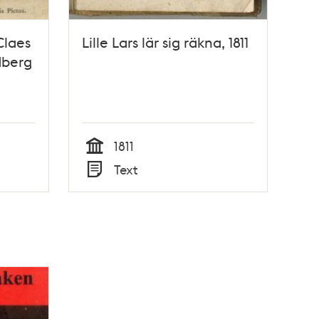
Claes
Lille Lars lär sig räkna, 1811
dberg
1811
Tid
Text
Typ