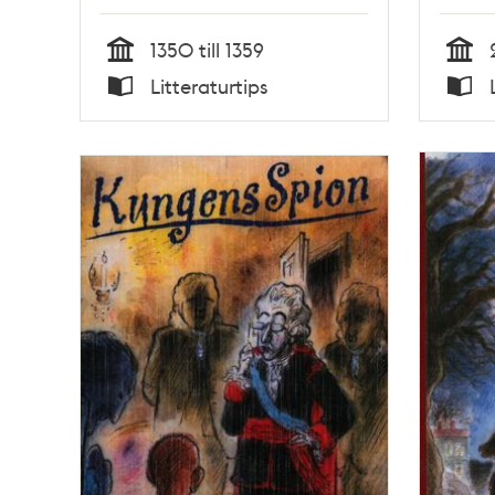
1350 till 1359
Tid
Tid
Litteraturtips
Typ
Typ