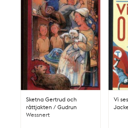
Sketna Gertrud och
Vi se
råttjakten / Gudrun
Jacke
Wessnert