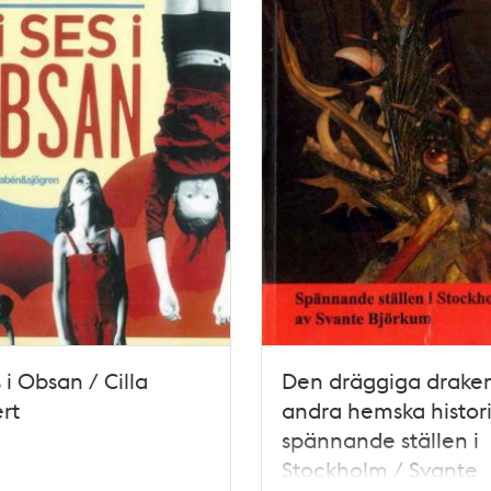
s i Obsan / Cilla
Den dräggiga drake
rt
andra hemska histori
spännande ställen i
Stockholm / Svante