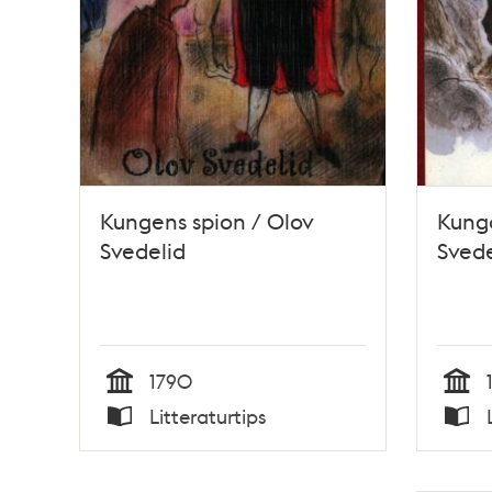
Kungens spion / Olov
Kung
Svedelid
Svede
1790
Tid
Tid
Litteraturtips
Typ
Typ