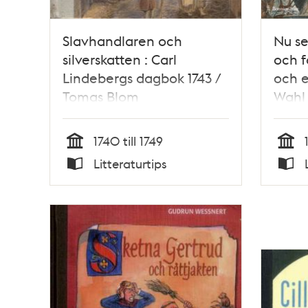
Slavhandlaren och
Nu se
silverskatten : Carl
och f
Lindebergs dagbok 1743 /
och e
Tomas Blom
Wahl 
Nordq
och f
1740 till 1749
Stapf
Tid
Tid
Litteraturtips
Typ
Typ